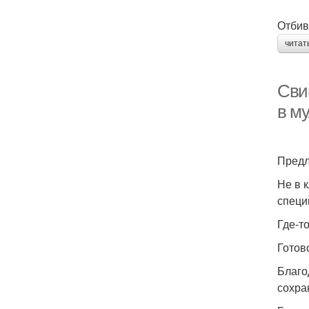
Отбив
читат
Сви
в м
Предл
Не в 
специ
Где-т
Готов
Благо
сохра