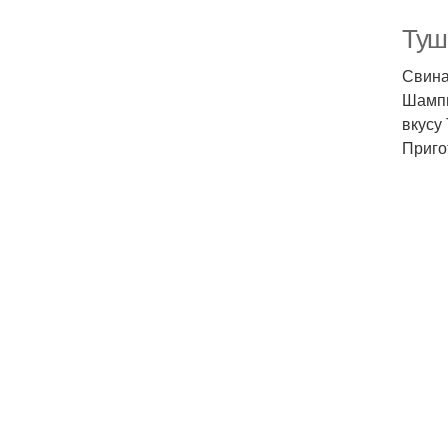
Туш
Свина
Шампи
вкусу
Приго