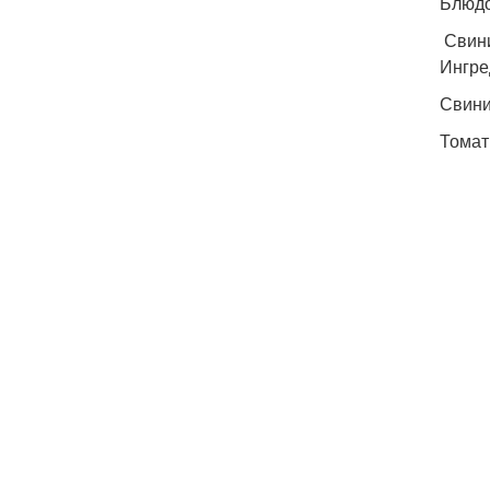
Блюдо
Свини
Ингре
Свини
Томат