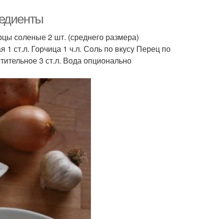
редиенты
рцы соленые 2 шт. (среднего размера)
 ст.л. Горчица 1 ч.л. Соль по вкусу Перец по
стительное 3 ст.л. Вода опционально