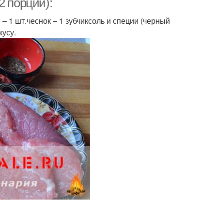
2 порции):
 – 1 шт.чеснок – 1 зубчиксоль и специи (черный
кусу.