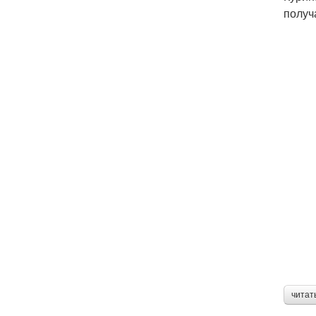
получ
читат