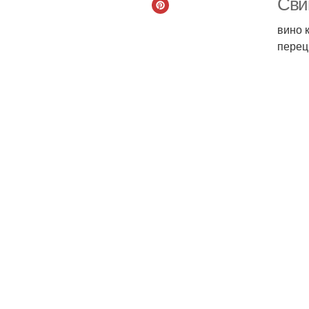
Сви
вино 
перец