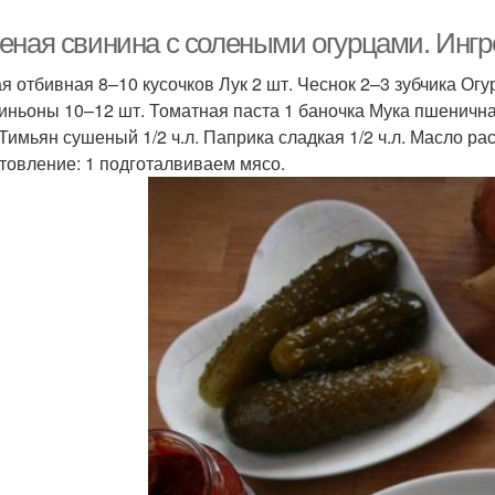
еная свинина с солеными огурцами. Инг
я отбивная 8–10 кусочков Лук 2 шт. Чеснок 2–3 зубчика Огу
ньоны 10–12 шт. Томатная паста 1 баночка Мука пшеничная 1
 Тимьян сушеный 1/2 ч.л. Паприка сладкая 1/2 ч.л. Масло ра
товление: 1 подготалвиваем мясо.