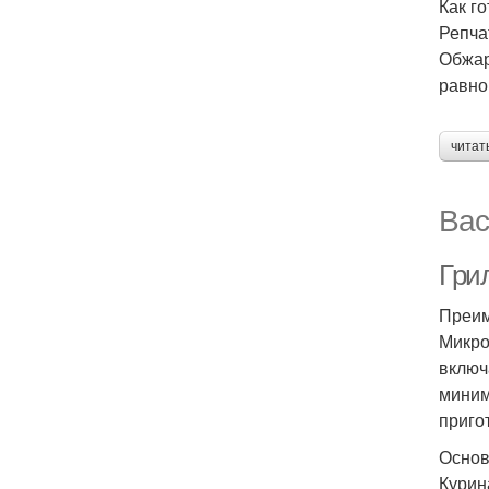
Как г
Репча
Обжар
равно
читат
Вас
Гри
Преим
Микро
включ
миним
приго
Основ
Курин