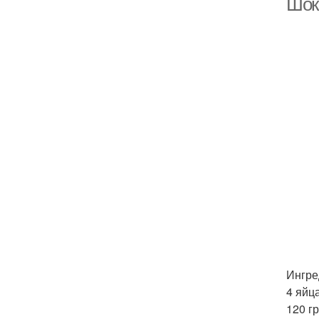
Шок
Ингре
4 яйц
120 г