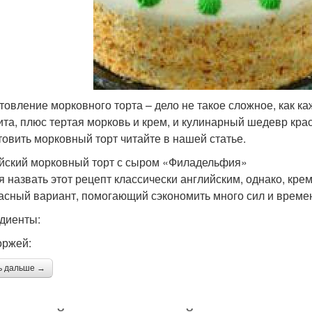
товление морковного торта – дело не такое сложное, как к
ита, плюс тертая морковь и крем, и кулинарный шедевр крас
товить морковный торт читайте в нашей статье.
йский морковный торт с сыром «Филадельфия»
я назвать этот рецепт классически английским, однако, кре
асный вариант, помогающий сэкономить много сил и време
диенты:
оржей:
ь дальше →