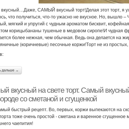
 вкусный…Даже, САМЫЙ вкусный торт!Делая этот торт, я уж
ось, что получиться, что-то ужасно не вкусное. Но, вышло –
ый, мягкий и упругий с чудным ароматом бисквит, кофейная
том корицыбананы тушеные в медовом сиропе!И чудная фр
ается более нежная, чем обычная. Ведь она делается на жи
ряничные (коричневые) песочные коржи!Торт не из простых, н
в:
ь дальше →
ый вкусный на свете торт. Самый вкусный
вороде со сметаной и сгущенкой
амый быстрый рецепт. Во, первых, коржи выпекаются на ско
 торта тоже очень простой - сметана и варенное сгущенное 
него чаепития!