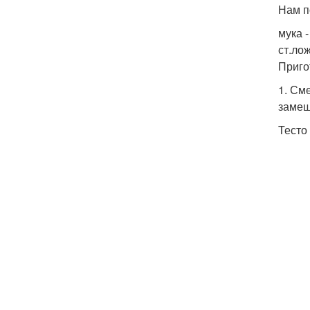
Нам п
мука -
ст.лож
Приго
1. См
замеш
Тесто