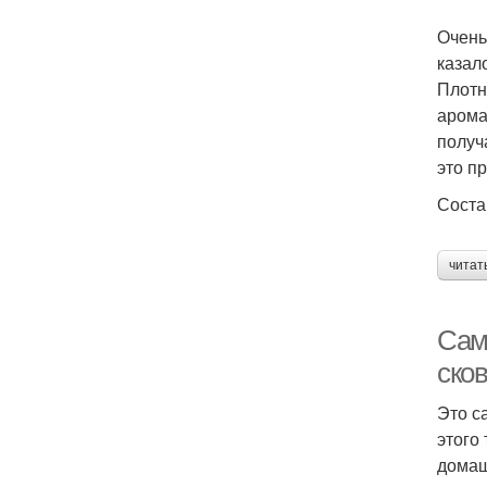
Очень
казал
Плотн
арома
получ
это п
Соста
читат
Сам
ско
Это с
этого
домаш