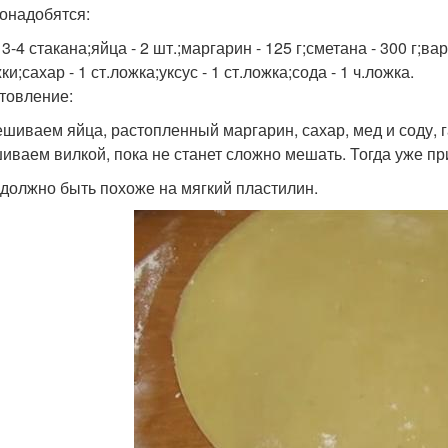
онадобятся:
 3-4 стакана;яйца - 2 шт.;маргарин - 125 г;сметана - 300 г;ва
ки;сахар - 1 ст.ложка;уксус - 1 ст.ложка;сода - 1 ч.ложка.
товление:
ешиваем яйца, растопленный маргарин, сахар, мед и соду, 
иваем вилкой, пока не станет сложно мешать. Тогда уже пр
 должно быть похоже на мягкий пластилин.