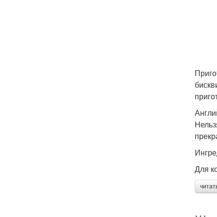
Приго
бискв
приго
Англи
Нельз
прекр
Ингре
Для к
читат