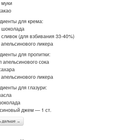
р муки
какао
диенты для крема:
р шоколада
р сливок (для взбивания 33-40%)
л. апельсинового ликера
диенты для пропитки:
л апельсинового сока
 сахара
л. апельсинового ликера
диенты для глазури:
масла
шоколада
синовый джем — 1 ст.
ь дальше →