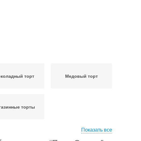
коладный торт
Медовый торт
газинные торты
Показать все