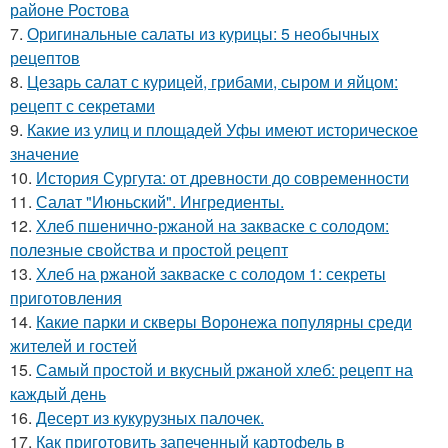
районе Ростова
7.
Оригинальные салаты из курицы: 5 необычных
рецептов
8.
Цезарь салат с курицей, грибами, сыром и яйцом:
рецепт с секретами
9.
Какие из улиц и площадей Уфы имеют историческое
значение
10.
История Сургута: от древности до современности
11.
Салат "Июньский". Ингредиенты.
12.
Хлеб пшенично-ржаной на закваске с солодом:
полезные свойства и простой рецепт
13.
Хлеб на ржаной закваске с солодом 1: секреты
приготовления
14.
Какие парки и скверы Воронежа популярны среди
жителей и гостей
15.
Самый простой и вкусный ржаной хлеб: рецепт на
каждый день
16.
Десерт из кукурузных палочек.
17.
Как приготовить запеченный картофель в