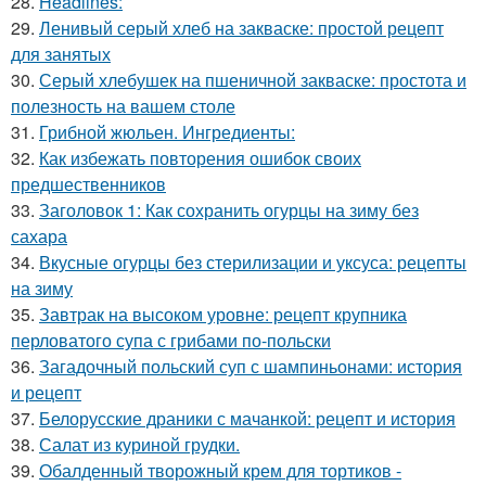
28.
Headlines:
29.
Ленивый серый хлеб на закваске: простой рецепт
для занятых
30.
Серый хлебушек на пшеничной закваске: простота и
полезность на вашем столе
31.
Грибной жюльен. Ингредиенты:
32.
Как избежать повторения ошибок своих
предшественников
33.
Заголовок 1: Как сохранить огурцы на зиму без
сахара
34.
Вкусные огурцы без стерилизации и уксуса: рецепты
на зиму
35.
Завтрак на высоком уровне: рецепт крупника
перловатого супа с грибами по-польски
36.
Загадочный польский суп с шампиньонами: история
и рецепт
37.
Белорусские драники с мачанкой: рецепт и история
38.
Салат из куриной грудки.
39.
Обалденный творожный крем для тортиков -