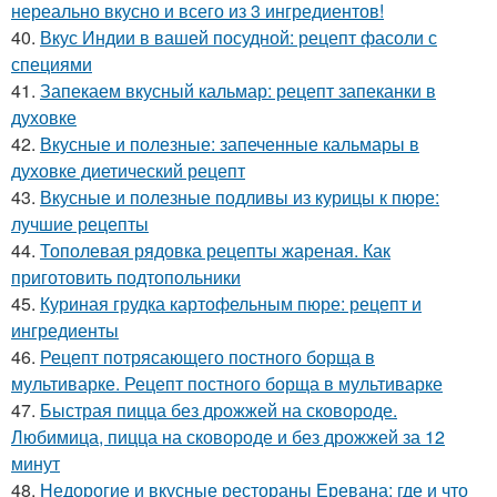
нереально вкусно и всего из 3 ингредиентов!
40.
Вкус Индии в вашей посудной: рецепт фасоли с
специями
41.
Запекаем вкусный кальмар: рецепт запеканки в
духовке
42.
Вкусные и полезные: запеченные кальмары в
духовке диетический рецепт
43.
Вкусные и полезные подливы из курицы к пюре:
лучшие рецепты
44.
Тополевая рядовка рецепты жареная. Как
приготовить подтопольники
45.
Куриная грудка картофельным пюре: рецепт и
ингредиенты
46.
Рецепт потрясающего постного борща в
мультиварке. Рецепт постного борща в мультиварке
47.
Быстрая пицца без дрожжей на сковороде.
Любимица, пицца на сковороде и без дрожжей за 12
минут
48.
Недорогие и вкусные рестораны Еревана: где и что