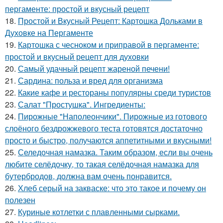
пергаменте: простой и вкусный рецепт
18.
Простой и Вкусный Рецепт: Картошка Дольками в
Духовке на Пергаменте
19.
Картошка с чесноком и приправой в пергаменте:
простой и вкусный рецепт для духовки
20.
Самый удачный рецепт жареной печени!
21.
Сардина: польза и вред для организма
22.
Какие кафе и рестораны популярны среди туристов
23.
Салат "Простушка". Ингредиенты:
24.
Пирожные "Наполеончики". Пирожные из готового
слоёного бездрожжевого теста готовятся достаточно
просто и быстро, получаются аппетитными и вкусными!
25.
Селедочная намазка. Таким образом, если вы очень
любите селёдочку, то такая селёдочная намазка для
бутербродов, должна вам очень понравится.
26.
Хлеб серый на закваске: что это такое и почему он
полезен
27.
Куриные котлетки с плавленными сырками.