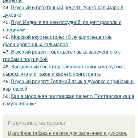
44.
Вкусный и практичный рецепт: тушка кальмара в
духовке
45.
Вкус Индии в вашей посудной: рецепт фасоли с
специями
46.
Морской вкус на столе: 15 лучших рецептов
фаршированных кальмаров
47.
Вкусный рецепт говяжьего языка запеченного с
грибами под шубой
48.
Загадочный язык под сливочно-грибным соусом с
сыром: что это такое и как его приготовить
49.
Вкусный рецепт: Говяжий язык в духовке с грибами и
картошкой
50.
Каша молочная полтавская рецепт. Полтавская каша
в мультиварке
Популярные материалы
Цыплёнок табака в пакете для запекания в духовке.