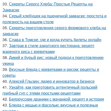
33.
Секреты Серого Хлеба: Простые Рецепты на
Закваске
34.
Серый хлебушек на пшеничной закваске: простота и
полезность на вашем столе
35.
Секреты приготовления серого формового хлеба на
закваске
36.
Слава в Томске: где и когда купить билеты онлайн
37.
Завтрак в стиле азиатского ресторана: рецепт
жареного риса с креветками
38.
Дикий и бурый рис: новый подход к приготовлению
ужина
39.
Вкусные блюда с креветками и рисом: рецепты и
советы
40.
Алексей Глызин: лидер и инноватор в бизнесе
41.
Узнайте, как приготовить аутентичный польский
грибный суп с этими простыми рецептами
42.
Белорусские драники с мачанкой: рецепт и история
43.
Блюда с кешью и фасолью: вкусные и полезные
рецепты