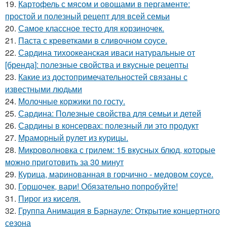
19.
Картофель с мясом и овощами в пергаменте:
простой и полезный рецепт для всей семьи
20.
Самое классное тесто для корзиночек.
21.
Паста с креветками в сливочном соусе.
22.
Сардина тихоокеанская иваси натуральные от
[бренда]: полезные свойства и вкусные рецепты
23.
Какие из достопримечательностей связаны с
известными людьми
24.
Молочные коржики по госту.
25.
Сардина: Полезные свойства для семьи и детей
26.
Сардины в консервах: полезный ли это продукт
27.
Мраморный рулет из курицы.
28.
Микроволновка с грилем: 15 вкусных блюд, которые
можно приготовить за 30 минут
29.
Курица, маринованная в горчично - медовом соусе.
30.
Горшочек, вари! Обязательно попробуйте!
31.
Пирог из киселя.
32.
Группа Анимация в Барнауле: Открытие концертного
сезона