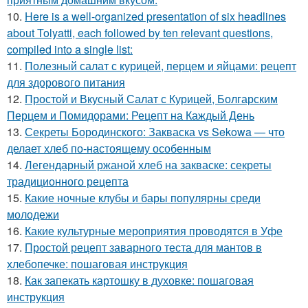
10.
Here is a well-organized presentation of six headlines
about Tolyatti, each followed by ten relevant questions,
compiled into a single list:
11.
Полезный салат с курицей, перцем и яйцами: рецепт
для здорового питания
12.
Простой и Вкусный Салат с Курицей, Болгарским
Перцем и Помидорами: Рецепт на Каждый День
13.
Секреты Бородинского: Закваска vs Sekowa — что
делает хлеб по-настоящему особенным
14.
Легендарный ржаной хлеб на закваске: секреты
традиционного рецепта
15.
Какие ночные клубы и бары популярны среди
молодежи
16.
Какие культурные мероприятия проводятся в Уфе
17.
Простой рецепт заварного теста для мантов в
хлебопечке: пошаговая инструкция
18.
Как запекать картошку в духовке: пошаговая
инструкция