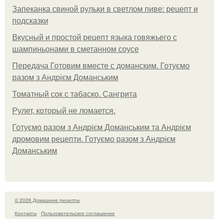
Запеканка свиной рульки в светлом пиве: рецепт и
подсказки
Вкусный и простой рецепт языка говяжьего с
шампиньонами в сметанном соусе
Передача Готовим вместе с доманским. Готуємо
разом з Андрієм Доманським
Томатный сок с табаско. Сангрита
Рулет, который не ломается.
Готуємо разом з Андрієм Доманським та Андрієм
дромовим рецепти. Готуємо разом з Андрієм
Доманським
© 2026 Домашние рецепты
Контакты
Пользовательское соглашение