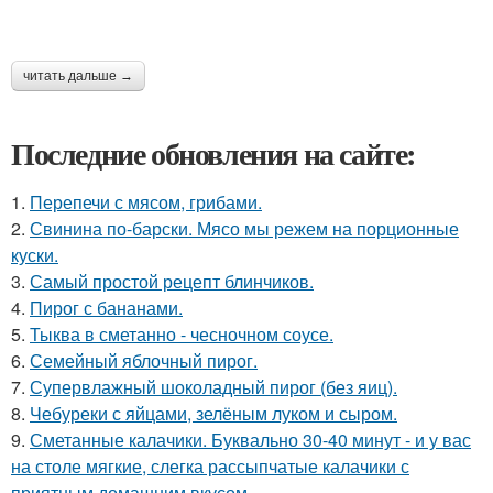
читать дальше →
Последние обновления на сайте:
1.
Перепечи с мясом, грибами.
2.
Свинина по-барски. Мясо мы режем на порционные
куски.
3.
Самый простой рецепт блинчиков.
4.
Пирог с бананами.
5.
Тыква в сметанно - чесночном соусе.
6.
Семейный яблочный пирог.
7.
Супервлажный шоколадный пирог (без яиц).
8.
Чебуреки с яйцами, зелёным луком и сыром.
9.
Сметанные калачики. Буквально 30-40 минут - и у вас
на столе мягкие, слегка рассыпчатые калачики с
приятным домашним вкусом.