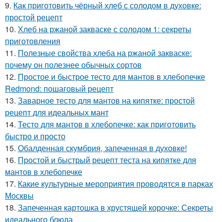
9.
Как приготовить чёрный хлеб с солодом в духовке:
простой рецепт
10.
Хлеб на ржаной закваске с солодом 1: секреты
приготовления
11.
Полезные свойства хлеба на ржаной закваске:
почему он полезнее обычных сортов
12.
Простое и быстрое тесто для мантов в хлебопечке
Redmond: пошаговый рецепт
13.
Заварное тесто для мантов на кипятке: простой
рецепт для идеальных мант
14.
Тесто для мантов в хлебопечке: как приготовить
быстро и просто
15.
Обалденная скумбрия, запеченная в духовке!
16.
Простой и быстрый рецепт теста на кипятке для
мантов в хлебопечке
17.
Какие культурные мероприятия проводятся в парках
Москвы
18.
Запеченная картошка в хрустящей корочке: Секреты
идеального блюда