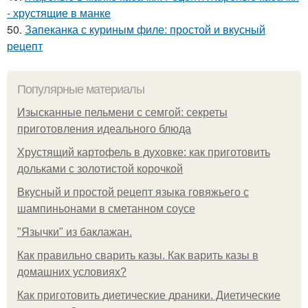
- хрустящие в манке
50.
Запеканка с куриным филе: простой и вкусный
рецепт
Популярные материалы
Изысканные пельмени с семгой: секреты
приготовления идеального блюда
Хрустящий картофель в духовке: как приготовить
дольками с золотистой корочкой
Вкусный и простой рецепт языка говяжьего с
шампиньонами в сметанном соусе
"Язычки" из баклажан.
Как правильно сварить казы. Как варить казы в
домашних условиях?
Как приготовить диетические драники. Диетические