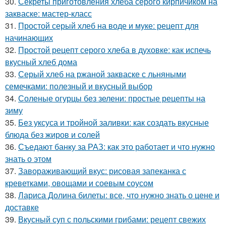
30.
Секреты приготовления хлеба серого кирпичиком на
закваске: мастер-класс
31.
Простой серый хлеб на воде и муке: рецепт для
начинающих
32.
Простой рецепт серого хлеба в духовке: как испечь
вкусный хлеб дома
33.
Серый хлеб на ржаной закваске с льняными
семечками: полезный и вкусный выбор
34.
Соленые огурцы без зелени: простые рецепты на
зиму
35.
Без уксуса и тройной заливки: как создать вкусные
блюда без жиров и солей
36.
Съедают банку за РАЗ: как это работает и что нужно
знать о этом
37.
Завораживающий вкус: рисовая запеканка с
креветками, овощами и соевым соусом
38.
Лариса Долина билеты: все, что нужно знать о цене и
доставке
39.
Вкусный суп с польскими грибами: рецепт свежих