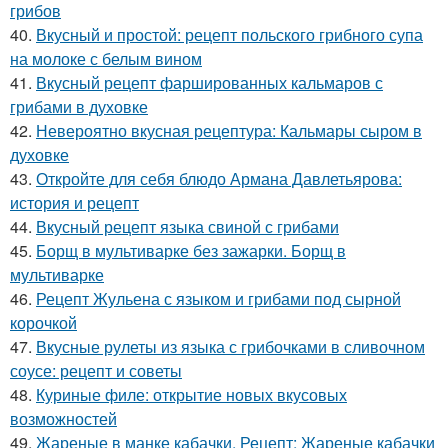
грибов
40.
Вкусный и простой: рецепт польского грибного супа
на молоке с белым вином
41.
Вкусный рецепт фаршированных кальмаров с
грибами в духовке
42.
Невероятно вкусная рецептура: Кальмары сыром в
духовке
43.
Откройте для себя блюдо Армана Давлетьярова:
история и рецепт
44.
Вкусный рецепт языка свиной с грибами
45.
Борщ в мультиварке без зажарки. Борщ в
мультиварке
46.
Рецепт Жульена с языком и грибами под сырной
корочкой
47.
Вкусные рулеты из языка с грибочками в сливочном
соусе: рецепт и советы
48.
Куриные филе: открытие новых вкусовых
возможностей
49.
Жареные в манке кабачки. Рецепт: Жареные кабачки