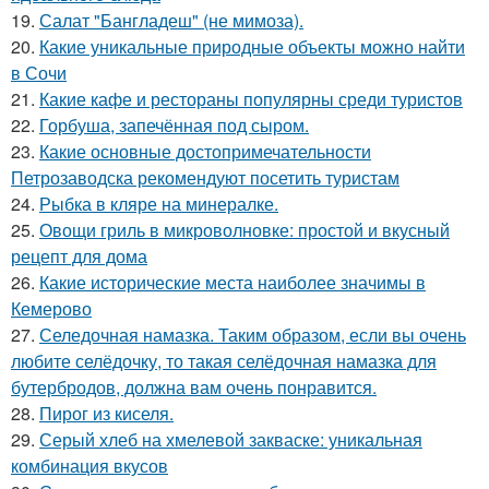
19.
Салат "Бангладеш" (не мимоза).
20.
Какие уникальные природные объекты можно найти
в Сочи
21.
Какие кафе и рестораны популярны среди туристов
22.
Горбуша, запечённая под сыром.
23.
Какие основные достопримечательности
Петрозаводска рекомендуют посетить туристам
24.
Рыбка в кляре на минералке.
25.
Овощи гриль в микроволновке: простой и вкусный
рецепт для дома
26.
Какие исторические места наиболее значимы в
Кемерово
27.
Селедочная намазка. Таким образом, если вы очень
любите селёдочку, то такая селёдочная намазка для
бутербродов, должна вам очень понравится.
28.
Пирог из киселя.
29.
Серый хлеб на хмелевой закваске: уникальная
комбинация вкусов