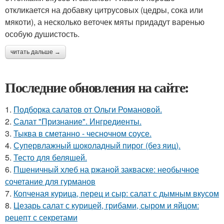
откликается на добавку цитрусовых (цедры, сока или
мякоти), а несколько веточек мяты придадут варенью
особую душистость.
читать дальше →
Последние обновления на сайте:
1.
Подборка салатов от Ольги Романовой.
2.
Салат "Признание". Ингредиенты.
3.
Тыква в сметанно - чесночном соусе.
4.
Супервлажный шоколадный пирог (без яиц).
5.
Тесто для беляшей.
6.
Пшеничный хлеб на ржаной закваске: необычное
сочетание для гурманов
7.
Копченая курица, перец и сыр: салат с дымным вкусом
8.
Цезарь салат с курицей, грибами, сыром и яйцом:
рецепт с секретами