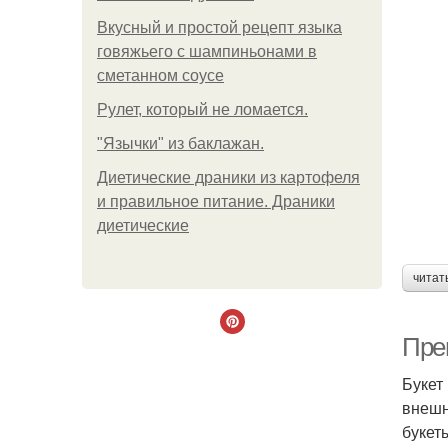
Вкусный и простой рецепт языка
говяжьего с шампиньонами в
сметанном соусе
Рулет, который не ломается.
"Язычки" из баклажан.
Диетические драники из картофеля
и правильное питание. Драники
диетические
читат
Пре
Букет
внешн
букет