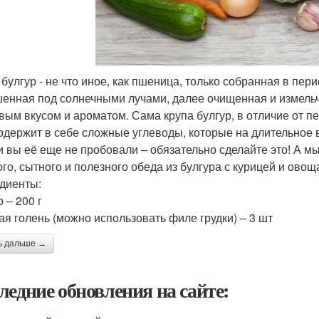
 булгур - не что иное, как пшеница, только собранная в пе
енная под солнечными лучами, далее очищенная и измельче
вым вкусом и ароматом. Сама крупа булгур, в отличие от п
одержит в себе сложные углеводы, которые на длительно
и вы её еще не пробовали – обязательно сделайте это! А м
ого, сытного и полезного обеда из булгура с курицей и овощ
диенты:
 – 200 г
ая голень (можно использовать филе грудки) – 3 шт
ь дальше →
ледние обновления на сайте: