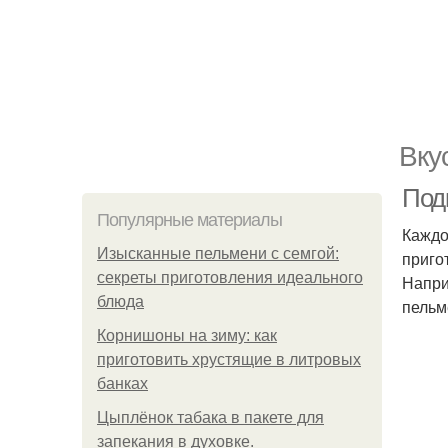
Вку
Под
Популярные материалы
Каждо
Изысканные пельмени с семгой:
приго
секреты приготовления идеального
Напри
блюда
пельм
Корнишоны на зиму: как
приготовить хрустящие в литровых
банках
Цыплёнок табака в пакете для
запекания в духовке.