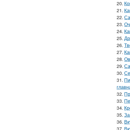
20.
Ко
21.
Ка
22.
Са
23.
Оч
24.
Ка
25.
Др
26.
Тв
27.
Ка
28.
Ов
29.
Са
30.
Се
31.
Пи
главн
32.
Пр
33.
Пе
34.
Кр
35.
За
36.
Вк
37.
Вк