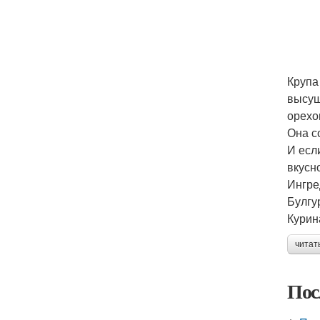
Крупа
высуш
орехо
Она с
И есл
вкусн
Ингре
Булгур
Курин
читат
Пос