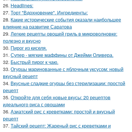
26.
Headlines:
27.
Торт "Вдохновение". Ингредиенты:
28.
Какие исторические события оказали наибольшее
влияние на развитие Саратова
29.
Легкие рецепты овощей гриль в микроволновке:
полезно и вкусно
30.
Пирог из киселя.
31.
Супер - мягкие маффины от Джейми Оливера.
32.
Быстрый пирог к чаю.
33.
Огурцы маринованные с яблочным уксусом: новый
вкусный рецепт
34.
Вкусные сладкие огурцы без стерилизации: простой
рецепт
35.
Откройте для себя новые вкусы: 20 рецептов
идеального риса с овощами
36.
Азиатский рис с креветками: простой и вкусный
рецепт
37.
Тайский рецепт: Жареный рис с креветками и