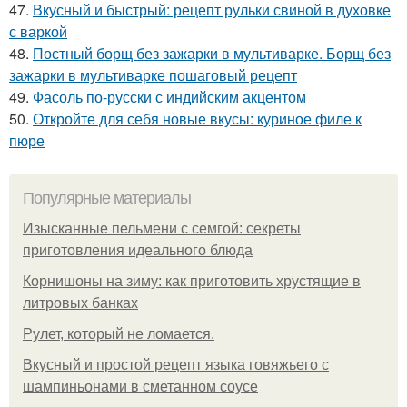
47.
Вкусный и быстрый: рецепт рульки свиной в духовке
с варкой
48.
Постный борщ без зажарки в мультиварке. Борщ без
зажарки в мультиварке пошаговый рецепт
49.
Фасоль по-русски с индийским акцентом
50.
Откройте для себя новые вкусы: куриное филе к
пюре
Популярные материалы
Изысканные пельмени с семгой: секреты
приготовления идеального блюда
Корнишоны на зиму: как приготовить хрустящие в
литровых банках
Рулет, который не ломается.
Вкусный и простой рецепт языка говяжьего с
шампиньонами в сметанном соусе