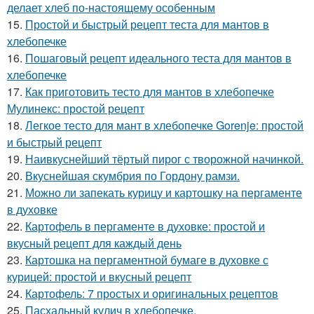
делает хлеб по-настоящему особенным
15.
Простой и быстрый рецепт теста для мантов в
хлебопечке
16.
Пошаговый рецепт идеального теста для мантов в
хлебопечке
17.
Как приготовить тесто для мантов в хлебопечке
Мулинекс: простой рецепт
18.
Легкое тесто для мант в хлебопечке Gorenje: простой
и быстрый рецепт
19.
Наивкуснейший тёртый пирог с творожной начинкой.
20.
Вкуснейшая скумбрия по Гордону рамзи.
21.
Можно ли запекать курицу и картошку на пергаменте
в духовке
22.
Картофель в пергаменте в духовке: простой и
вкусный рецепт для каждый день
23.
Картошка на пергаментной бумаге в духовке с
курицей: простой и вкусный рецепт
24.
Картофель: 7 простых и оригинальных рецептов
25.
Пасхальный кулич в хлебопечке.