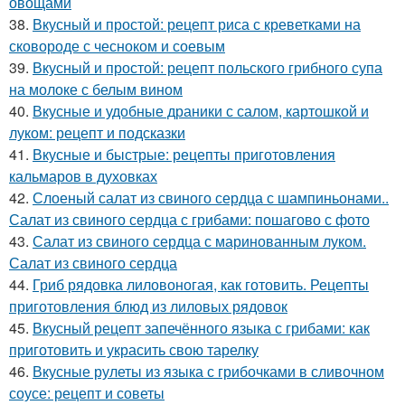
овощами
38.
Вкусный и простой: рецепт риса с креветками на
сковороде с чесноком и соевым
39.
Вкусный и простой: рецепт польского грибного супа
на молоке с белым вином
40.
Вкусные и удобные драники с салом, картошкой и
луком: рецепт и подсказки
41.
Вкусные и быстрые: рецепты приготовления
кальмаров в духовках
42.
Слоеный салат из свиного сердца с шампиньонами..
Салат из свиного сердца с грибами: пошагово с фото
43.
Салат из свиного сердца с маринованным луком.
Салат из свиного сердца
44.
Гриб рядовка лиловоногая, как готовить. Рецепты
приготовления блюд из лиловых рядовок
45.
Вкусный рецепт запечённого языка с грибами: как
приготовить и украсить свою тарелку
46.
Вкусные рулеты из языка с грибочками в сливочном
соусе: рецепт и советы