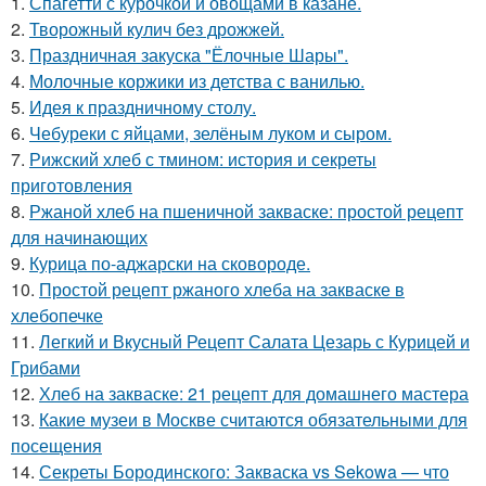
1.
Спагетти с курочкой и овощами в казане.
2.
Творожный кулич без дрожжей.
3.
Праздничная закуска "Ёлочные Шары".
4.
Молочные коржики из детства с ванилью.
5.
Идея к праздничному столу.
6.
Чебуреки с яйцами, зелёным луком и сыром.
7.
Рижский хлеб с тмином: история и секреты
приготовления
8.
Ржаной хлеб на пшеничной закваске: простой рецепт
для начинающих
9.
Курица по-аджарски на сковороде.
10.
Простой рецепт ржаного хлеба на закваске в
хлебопечке
11.
Легкий и Вкусный Рецепт Салата Цезарь с Курицей и
Грибами
12.
Хлеб на закваске: 21 рецепт для домашнего мастера
13.
Какие музеи в Москве считаются обязательными для
посещения
14.
Секреты Бородинского: Закваска vs Sekowa — что