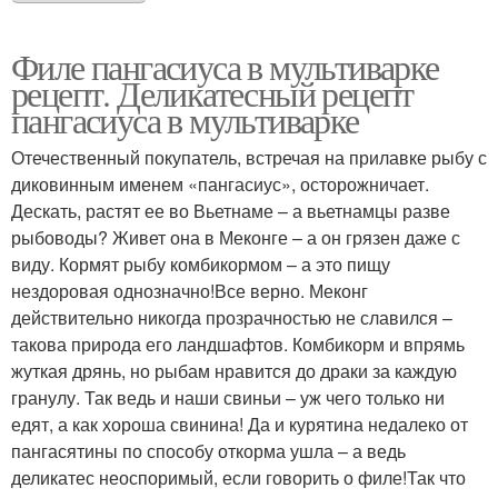
Филе пангасиуса в мультиварке
рецепт. Деликатесный рецепт
пангасиуса в мультиварке
Отечественный покупатель, встречая на прилавке рыбу с
диковинным именем «пангасиус», осторожничает.
Дескать, растят ее во Вьетнаме – а вьетнамцы разве
рыбоводы? Живет она в Меконге – а он грязен даже с
виду. Кормят рыбу комбикормом – а это пищу
нездоровая однозначно!Все верно. Меконг
действительно никогда прозрачностью не славился –
такова природа его ландшафтов. Комбикорм и впрямь
жуткая дрянь, но рыбам нравится до драки за каждую
гранулу. Так ведь и наши свиньи – уж чего только ни
едят, а как хороша свинина! Да и курятина недалеко от
пангасятины по способу откорма ушла – а ведь
деликатес неоспоримый, если говорить о филе!Так что