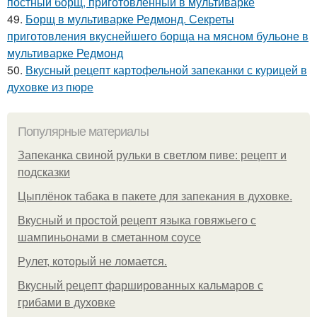
постный борщ, приготовленный в мультиварке
49.
Борщ в мультиварке Редмонд. Секреты
приготовления вкуснейшего борща на мясном бульоне в
мультиварке Редмонд
50.
Вкусный рецепт картофельной запеканки с курицей в
духовке из пюре
Популярные материалы
Запеканка свиной рульки в светлом пиве: рецепт и
подсказки
Цыплёнок табака в пакете для запекания в духовке.
Вкусный и простой рецепт языка говяжьего с
шампиньонами в сметанном соусе
Рулет, который не ломается.
Вкусный рецепт фаршированных кальмаров с
грибами в духовке