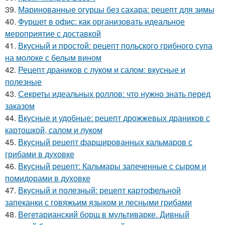
39.
Маринованные огурцы без сахара: рецепт для зимы
40.
Фуршет в офис: как организовать идеальное
мероприятие с доставкой
41.
Вкусный и простой: рецепт польского грибного супа
на молоке с белым вином
42.
Рецепт драников с луком и салом: вкусные и
полезные
43.
Секреты идеальных роллов: что нужно знать перед
заказом
44.
Вкусные и удобные: рецепт дрожжевых драников с
картошкой, салом и луком
45.
Вкусный рецепт фаршированных кальмаров с
грибами в духовке
46.
Вкусный рецепт: Кальмары запеченные с сыром и
помидорами в духовке
47.
Вкусный и полезный: рецепт картофельной
запеканки с говяжьим языком и лесными грибами
48.
Вегетарианский борщ в мультиварке. Дивный