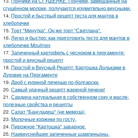
13.
Пончики на СГУЩЁНКЕ. Пончики, замешанные на
сгущённом молоке, получаются изумительно вкусными.
14.
Простой и быстрый рецепт теста для мантов в
хлебопечке
15.
Торт "Минутка". Он же торт "Светлана".
16.
Легко и быстро: как приготовить тесто для мантов в
хлебопечке Moulinex
17.
Запеченный картофель с чесноком в пергаменте:
простой и вкусный рецепт
18.
Простой и Вкусный Рецепт: Картошка Дольками в
Духовке на Пергаменте
19.
Дроб с куриной печенью по-болгарски.
20.
Самый удачный рецепт жареной печени!
21.
Сардина натуральная в собственном соку и масле:
полезные свойства и рецепты
22.
Салат "Бангладеш" (не мимоза).
23.
Молочные коржики по госту.
24.
Пирожное "Картошка" заварное.
25.
Наивкуснейшие запеченные шампиньоны.