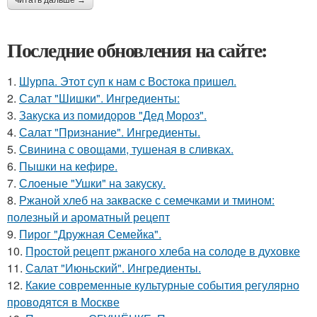
читать дальше →
Последние обновления на сайте:
1.
Шурпа. Этот суп к нам с Востока пришел.
2.
Салат "Шишки". Ингредиенты:
3.
Закуска из помидоров "Дед Мороз".
4.
Салат "Признание". Ингредиенты.
5.
Свинина с овощами, тушеная в сливках.
6.
Пышки на кефире.
7.
Слоеные "Ушки" на закуску.
8.
Ржаной хлеб на закваске с семечками и тмином:
полезный и ароматный рецепт
9.
Пирог "Дружная Семейка".
10.
Простой рецепт ржаного хлеба на солоде в духовке
11.
Салат "Июньский". Ингредиенты.
12.
Какие современные культурные события регулярно
проводятся в Москве