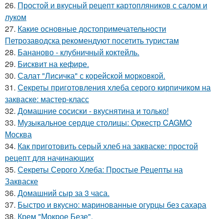
26.
Простой и вкусный рецепт картопляников с салом и
луком
27.
Какие основные достопримечательности
Петрозаводска рекомендуют посетить туристам
28.
Бананово - клубничный коктейль.
29.
Бисквит на кефире.
30.
Салат "Лисичка" с корейской морковкой.
31.
Секреты приготовления хлеба серого кирпичиком на
закваске: мастер-класс
32.
Домашние сосиски - вкуснятина и только!
33.
Музыкальное сердце столицы: Оркестр CAGMO
Москва
34.
Как приготовить серый хлеб на закваске: простой
рецепт для начинающих
35.
Секреты Серого Хлеба: Простые Рецепты на
Закваске
36.
Домашний сыр за 3 часа.
37.
Быстро и вкусно: маринованные огурцы без сахара
38.
Крем "Мокрое Безе".