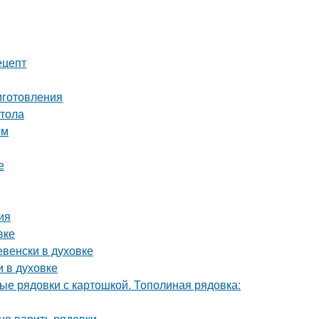
ецепт
иготовления
стола
ом
е
ия
вке
евенски в духовке
 в духовке
ые рядовки с картошкой. Тополиная рядовка:
ьно варить рядовки