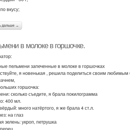
 по вкусу;
ь дальше →
ьмени в молоке в горшочке.
атор:
ые пельмени запеченные в молоке в горшочках
ствуйте, я новенькая , решила поделиться своим любимым
начнем,
больших горшочка:
ени: сколько съедите, я брала покилограмма
о: 400 мл.
вёрдый: много натёртого, я же брала 4 ст.л.
ез: на глаз
я зелень: укроп, петрушка
 перец