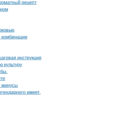
ароматный рецепт
ином
орковью
е комбинации
шаговая инструкция
ю культуру
ыбы.
нте
и минусы
легендарного имеет.