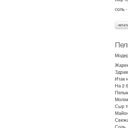
соль -
читат
Пел
Модер
Жарен
Здрав
Итак 
На 2 
Пельм
Молок
Сыр т
Майон
Свежа
Соль,