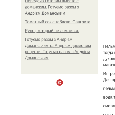
Передача Готовим вместе с
доманским. Готуємо разом з
Андрієм Доманським
Томатный сок с табаско. Сангрита
Рулет, который не ломается.
Готуємо разом з Андрієм
Пельм
Доманським та Андрієм дромовим
тогда
рецепти. Готуємо разом з Андрієм
духов
Доманським
магаз
Ингре
Для п
пельм
вода 
сметан
сыр тв