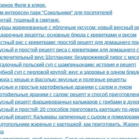
риное Филе в кляре.
м интересен парк "Сокольники" для посетителей
нтай, тушеный в сметане.
урцы маринованные с яблочным уксусом: новый вкусный р
дарочные рецепты: основные блюда с креветками и рисом
стный рис с креветками: простой рецепт для домашнего пр
усный и простой рецепт риса с креветками для домашнего 
ключительный вкус Шотландии: бездрожжевой пирог с мяс
гадочный польский суп с шампиньонами: история и рецепт
ибной суп с перловой крупой: вкус и здоровье в одном блюд
юда с кешью и фасолью: вкусные и полезные рецепты
усные и простые картофельные драники с салом и луком
ртофельные драники с салом: рецепт и способ приготовлен
усный рецепт фаршированных кальмаров с грибами в духо
усный и простой: 20 способов приготовить картошку по-дер
усный рецепт: Кальмары запеченные с сыром и помидорами
дтопольники жареные с картошкой, как приготовить. Жарен
ка
к приготовить гриб рядовка. Сколько времени и как правил