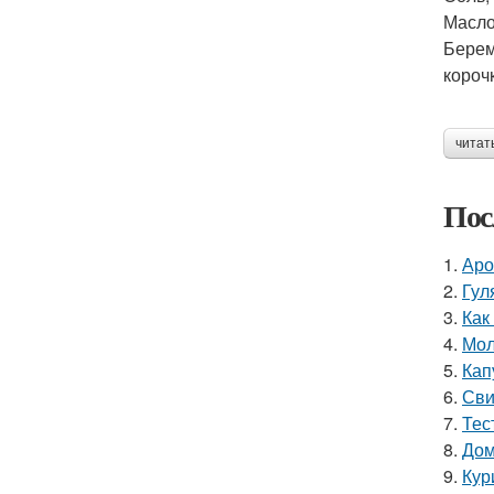
Масло
Берем
короч
читат
Пос
1.
Аро
2.
Гул
3.
Как
4.
Мол
5.
Кап
6.
Сви
7.
Тес
8.
Дом
9.
Кур