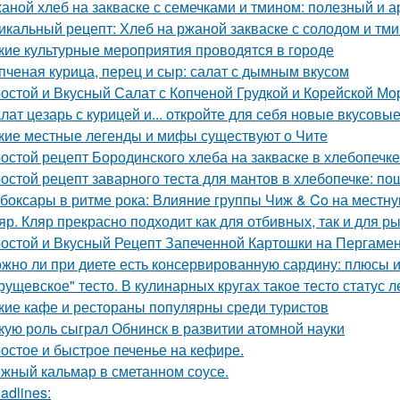
аной хлеб на закваске с семечками и тмином: полезный и 
икальный рецепт: Хлеб на ржаной закваске с солодом и тм
кие культурные мероприятия проводятся в городе
пченая курица, перец и сыр: салат с дымным вкусом
остой и Вкусный Салат с Копченой Грудкой и Корейской М
лат цезарь с курицей и... откройте для себя новые вкусовы
кие местные легенды и мифы существуют о Чите
остой рецепт Бородинского хлеба на закваске в хлебопечке
остой рецепт заварного теста для мантов в хлебопечке: по
боксары в ритме рока: Влияние группы Чиж & Co на местну
яр. Кляр прекрасно подходит как для отбивных, так и для р
остой и Вкусный Рецепт Запеченной Картошки на Пергаме
жно ли при диете есть консервированную сардину: плюсы 
рущевское" тесто. В кулинарных кругах такое тесто статус 
кие кафе и рестораны популярны среди туристов
кую роль сыграл Обнинск в развитии атомной науки
остое и быстрое печенье на кефире.
жный кальмар в сметанном соусе.
adlines: