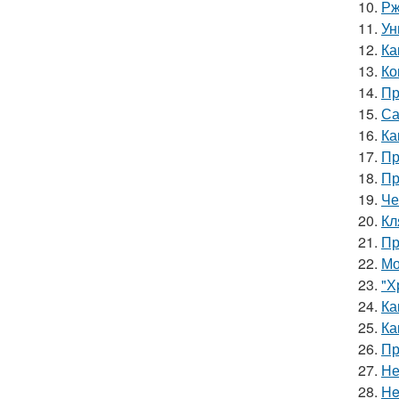
10.
Рж
11.
Ун
12.
Ка
13.
Ко
14.
Пр
15.
Са
16.
Ка
17.
Пр
18.
Пр
19.
Че
20.
Кл
21.
Пр
22.
Мо
23.
"Х
24.
Ка
25.
Ка
26.
Пр
27.
Не
28.
He