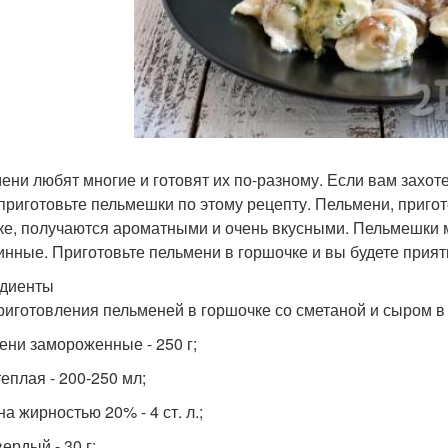
ени любят многие и готовят их по-разному. Если вам захот
 приготовьте пельмешки по этому рецепту. Пельмени, приго
ке, получаются ароматными и очень вкусными. Пельмешки 
инные. Приготовьте пельмени в горшочке и вы будете прият
диенты
риготовления пельменей в горшочке со сметаной и сыром в 
ени замороженные - 250 г;
теплая - 200-250 мл;
а жирностью 20% - 4 ст. л.;
ердый - 30 г;