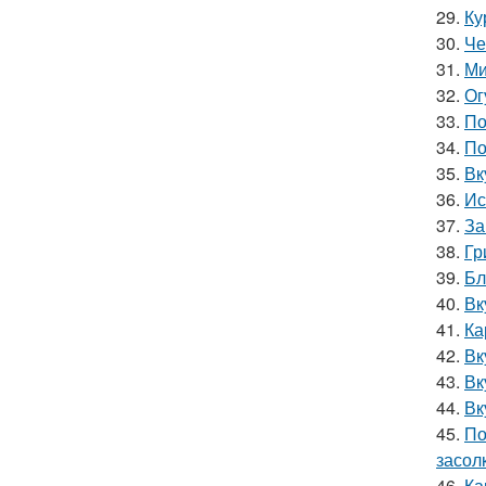
29.
Ку
30.
Че
31.
Ми
32.
Ог
33.
По
34.
По
35.
Вк
36.
Ис
37.
За
38.
Гр
39.
Бл
40.
Вк
41.
Ка
42.
Вк
43.
Вк
44.
Вк
45.
По
засол
46.
Ка