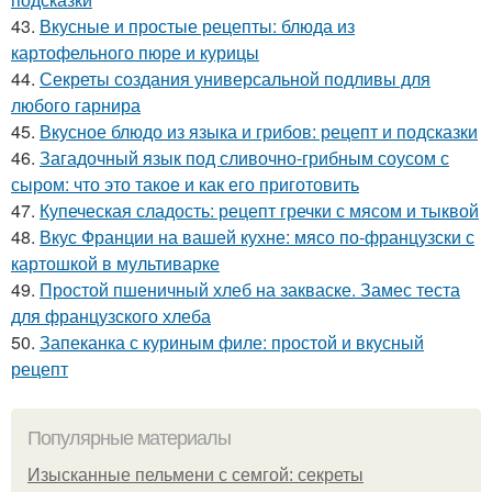
43.
Вкусные и простые рецепты: блюда из
картофельного пюре и курицы
44.
Секреты создания универсальной подливы для
любого гарнира
45.
Вкусное блюдо из языка и грибов: рецепт и подсказки
46.
Загадочный язык под сливочно-грибным соусом с
сыром: что это такое и как его приготовить
47.
Купеческая сладость: рецепт гречки с мясом и тыквой
48.
Вкус Франции на вашей кухне: мясо по-французски с
картошкой в мультиварке
49.
Простой пшеничный хлеб на закваске. Замес теста
для французского хлеба
50.
Запеканка с куриным филе: простой и вкусный
рецепт
Популярные материалы
Изысканные пельмени с семгой: секреты