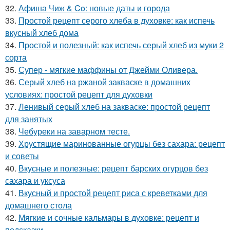
32.
Афиша Чиж & Co: новые даты и города
33.
Простой рецепт серого хлеба в духовке: как испечь
вкусный хлеб дома
34.
Простой и полезный: как испечь серый хлеб из муки 2
сорта
35.
Супер - мягкие маффины от Джейми Оливера.
36.
Серый хлеб на ржаной закваске в домашних
условиях: простой рецепт для духовки
37.
Ленивый серый хлеб на закваске: простой рецепт
для занятых
38.
Чебуреки на заварном тесте.
39.
Хрустящие маринованные огурцы без сахара: рецепт
и советы
40.
Вкусные и полезные: рецепт барских огурцов без
сахара и уксуса
41.
Вкусный и простой рецепт риса с креветками для
домашнего стола
42.
Мягкие и сочные кальмары в духовке: рецепт и
подсказки