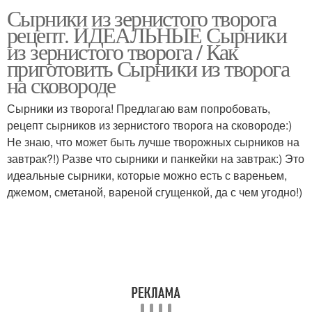
Сырники из зернистого творога
Выпечка из зерненого
Творог со сливками
рецепт. ИДЕАЛЬНЫЕ Сырники
творога
из зернистого творога / Как
приготовить Сырники из творога
на сковороде
Творог в сливках
Зерненый творог
Сырники из творога! Предлагаю вам попробовать,
рецепт сырников из зернистого творога на сковороде:)
Не знаю, что может быть лучше творожных сырников на
завтрак?!) Разве что сырники и панкейки на завтрак:) Это
Творог в духовке
идеальные сырники, которые можно есть с вареньем,
джемом, сметаной, вареной сгущенкой, да с чем угодно!)