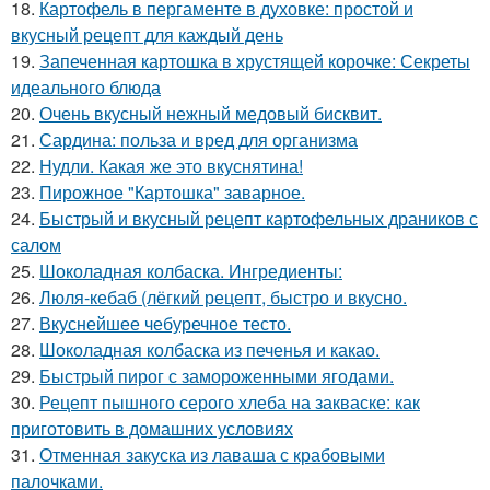
18.
Картофель в пергаменте в духовке: простой и
вкусный рецепт для каждый день
19.
Запеченная картошка в хрустящей корочке: Секреты
идеального блюда
20.
Очень вкусный нежный медовый бисквит.
21.
Сардина: польза и вред для организма
22.
Нудли. Какая же это вкуснятина!
23.
Пирожное "Картошка" заварное.
24.
Быстрый и вкусный рецепт картофельных драников с
салом
25.
Шоколадная колбаска. Ингредиенты:
26.
Люля-кебаб (лёгкий рецепт, быстро и вкусно.
27.
Вкуснейшее чебуречное тесто.
28.
Шоколадная колбаска из печенья и какао.
29.
Быстрый пирог с замороженными ягодами.
30.
Рецепт пышного серого хлеба на закваске: как
приготовить в домашних условиях
31.
Отменная закуска из лаваша с крабовыми
палочками.