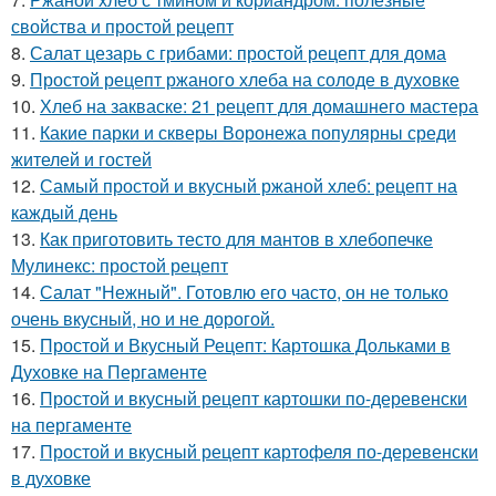
свойства и простой рецепт
8.
Салат цезарь с грибами: простой рецепт для дома
9.
Простой рецепт ржаного хлеба на солоде в духовке
10.
Хлеб на закваске: 21 рецепт для домашнего мастера
11.
Какие парки и скверы Воронежа популярны среди
жителей и гостей
12.
Самый простой и вкусный ржаной хлеб: рецепт на
каждый день
13.
Как приготовить тесто для мантов в хлебопечке
Мулинекс: простой рецепт
14.
Салат "Нежный". Готовлю его часто, он не только
очень вкусный, но и не дорогой.
15.
Простой и Вкусный Рецепт: Картошка Дольками в
Духовке на Пергаменте
16.
Простой и вкусный рецепт картошки по-деревенски
на пергаменте
17.
Простой и вкусный рецепт картофеля по-деревенски
в духовке