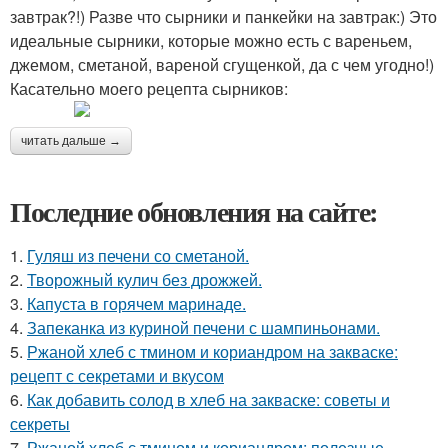
завтрак?!) Разве что сырники и панкейки на завтрак:) Это
идеальные сырники, которые можно есть с вареньем,
джемом, сметаной, вареной сгущенкой, да с чем угодно!)
Касательно моего рецепта сырников:
читать дальше →
Последние обновления на сайте:
1.
Гуляш из печени со сметаной.
2.
Творожный кулич без дрожжей.
3.
Капуста в горячем маринаде.
4.
Запеканка из куриной печени с шампиньонами.
5.
Ржаной хлеб с тмином и кориандром на закваске:
рецепт с секретами и вкусом
6.
Как добавить солод в хлеб на закваске: советы и
секреты
7.
Ржаной хлеб с тмином и кориандром: полезные