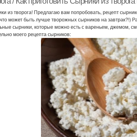
ога / Как приготовить Сырники из творога
ки из творога! Предлагаю вам попробовать, рецепт сырнико
 что может быть лучше творожных сырников на завтрак?!) Ра
ьные сырники, которые можно есть с вареньем, джемом, сме
ельно моего рецепта сырников: