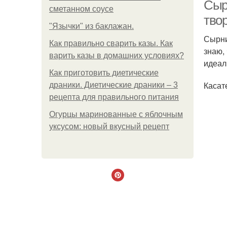
Сыр
сметанном соусе
твор
"Язычки" из баклажан.
Сырни
Как правильно сварить казы. Как
знаю,
варить казы в домашних условиях?
идеал
Как приготовить диетические
Касат
драники. Диетические драники – 3
рецепта для правильного питания
Огурцы маринованные с яблочным
уксусом: новый вкусный рецепт