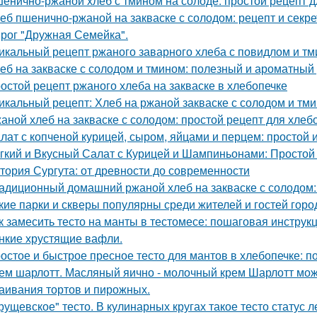
енично-ржаной хлеб с тмином на солоде: простой рецепт 
еб пшенично-ржаной на закваске с солодом: рецепт и секр
рог "Дружная Семейка".
икальный рецепт ржаного заварного хлеба с повидлом и т
еб на закваске с солодом и тмином: полезный и ароматный
остой рецепт ржаного хлеба на закваске в хлебопечке
икальный рецепт: Хлеб на ржаной закваске с солодом и тм
аной хлеб на закваске с солодом: простой рецепт для хлеб
лат с копченой курицей, сыром, яйцами и перцем: простой 
гкий и Вкусный Салат с Курицей и Шампиньонами: Простой
тория Сургута: от древности до современности
адиционный домашний ржаной хлеб на закваске с солодом: 
кие парки и скверы популярны среди жителей и гостей горо
к замесить тесто на манты в тестомесе: пошаговая инструк
нкие хрустящие вафли.
остое и быстрое пресное тесто для мантов в хлебопечке: 
ем шарлотт. Масляный яично - молочный крем Шарлотт мож
аивания тортов и пирожных.
рущевское" тесто. В кулинарных кругах такое тесто статус 