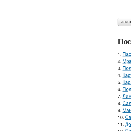
читат
Пос
1.
Пас
2.
Мра
3.
Пол
4.
Кар
5.
Кар
6.
Под
7.
Лим
8.
Сал
9.
Ман
10.
Св
11.
До