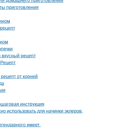
для домашнего приготовления
еты приготовления
мином
 рецепт
ином
опечки
и вкусный рецепт
 Рецепт
рецепт от корней
да
ция
пошаговая инструкция
но использовать для начинки эклеров,
легендарного имеет.