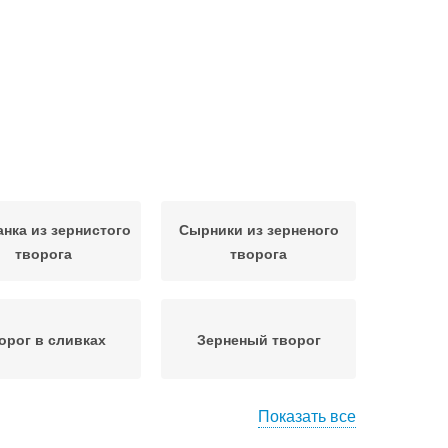
анка из зернистого
Сырники из зерненого
творога
творога
орог в сливках
Зерненый творог
Показать все