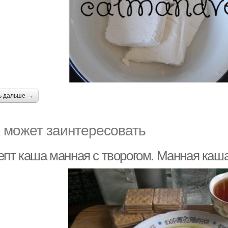
ь дальше →
 может заинтересовать
епт каша манная с творогом. Манная каш