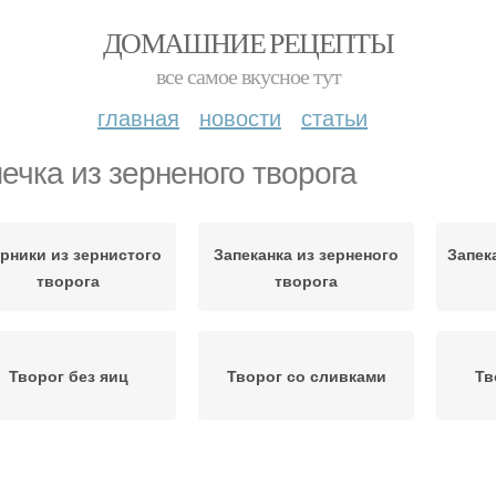
ДОМАШНИЕ РЕЦЕПТЫ
все самое вкусное тут
главная
новости
статьи
ечка из зерненого творога
рники из зернистого
Запеканка из зерненого
Запек
творога
творога
Творог без яиц
Творог со сливками
Тв
Творог в духовке