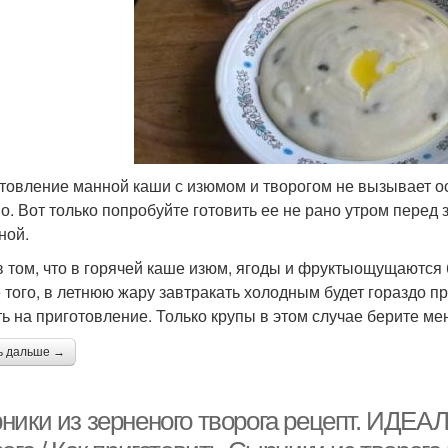
товление манной каши с изюмом и творогом не вызывает осо
о. Вот только попробуйте готовить ее не рано утром перед з
ной.
в том, что в горячей каше изюм, ягоды и фруктыощущаются 
 того, в летнюю жару завтракать холодным будет гораздо пр
ть на приготовление. Только крупы в этом случае берите ме
ь дальше →
ники из зерненого творога рецепт. ИДЕА