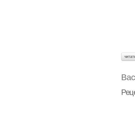
читат
Вас
Рец