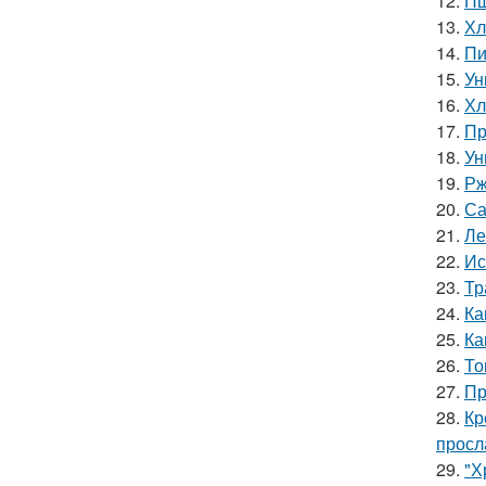
12.
Пш
13.
Хл
14.
Пи
15.
Ун
16.
Хл
17.
Пр
18.
Ун
19.
Рж
20.
Са
21.
Ле
22.
Ис
23.
Тр
24.
Ка
25.
Ка
26.
То
27.
Пр
28.
Кр
просл
29.
"Х