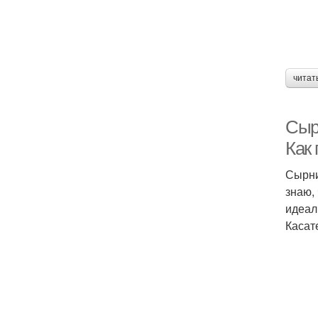
читат
Сыр
Как 
Сырни
знаю,
идеал
Касат