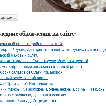
ь дальше →
ледние обновления на сайте:
хальный венок с тройной начинкой.
морный кулич. Для приготовления этого кулича нам понадо
ьский маковый рулет.
тошка - гармошка. Очень вкусно, быстро и просто!
амелизированные апельсины (постный рецепт).
борка салатов от Ольги Романовой.
онный освежающий пирог.
ат "Признание". Ингредиенты.
ник "Мокрый". Несложный, очень нежный, сочный и вкусный
инина с овощами, тушеная в сливках.
машний лимонад. Ингредиенты: