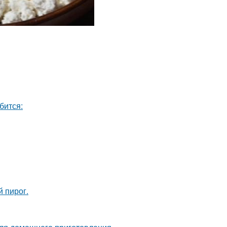
бится:
 пирог.