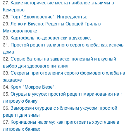
27.
Какие исторические места наиболее значимы в
Кемерово
28.
Торт "Вдохновение". Ингредиенты:
29.
Легко и Вкусно: Рецепты Овощей Гриль в
Микроволновке
30.
Картофель по-деревенски в духовке.
31.
Простой рецепт заливного серого хлеба: как испечь
дома
32.
Серые батоны на закваске: полезный и вкусный
выбор для здорового питания
33.
Секреты приготовления серого формового хлеба на
закваске
34.
Крем "Мокрое Безе".
35.
Огурцы в уксусе: простой рецепт маринования на 1
литровую банку
36.
Заморозки огурцов с яблочным уксусом: простой
рецепт для зимы
37.
Корнишоны на зиму: как приготовить хрустящие в
литровых банках