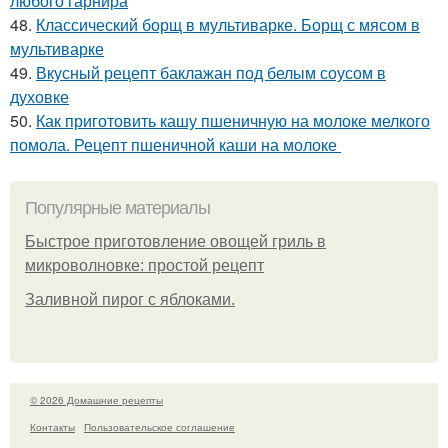
любого гарнира
48.
Классический борщ в мультиварке. Борщ с мясом в
мультиварке
49.
Вкусный рецепт баклажан под белым соусом в
духовке
50.
Как приготовить кашу пшеничную на молоке мелкого
помола. Рецепт пшеничной каши на молоке
Популярные материалы
Быстрое приготовление овощей гриль в
микроволновке: простой рецепт
Заливной пирог с яблоками.
© 2026 Домашние рецепты
Контакты
Пользовательское соглашение