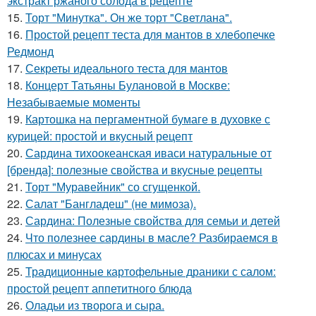
экстракт ржаного солода в рецепте
15.
Торт "Минутка". Он же торт "Светлана".
16.
Простой рецепт теста для мантов в хлебопечке
Редмонд
17.
Секреты идеального теста для мантов
18.
Концерт Татьяны Булановой в Москве:
Незабываемые моменты
19.
Картошка на пергаментной бумаге в духовке с
курицей: простой и вкусный рецепт
20.
Сардина тихоокеанская иваси натуральные от
[бренда]: полезные свойства и вкусные рецепты
21.
Торт "Муравейник" со сгущенкой.
22.
Салат "Бангладеш" (не мимоза).
23.
Сардина: Полезные свойства для семьи и детей
24.
Что полезнее сардины в масле? Разбираемся в
плюсах и минусах
25.
Традиционные картофельные драники с салом:
простой рецепт аппетитного блюда
26.
Оладьи из творога и сыра.