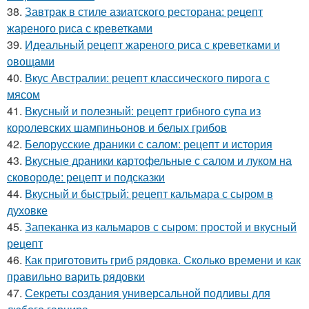
38.
Завтрак в стиле азиатского ресторана: рецепт
жареного риса с креветками
39.
Идеальный рецепт жареного риса с креветками и
овощами
40.
Вкус Австралии: рецепт классического пирога с
мясом
41.
Вкусный и полезный: рецепт грибного супа из
королевских шампиньонов и белых грибов
42.
Белорусские драники с салом: рецепт и история
43.
Вкусные драники картофельные с салом и луком на
сковороде: рецепт и подсказки
44.
Вкусный и быстрый: рецепт кальмара с сыром в
духовке
45.
Запеканка из кальмаров с сыром: простой и вкусный
рецепт
46.
Как приготовить гриб рядовка. Сколько времени и как
правильно варить рядовки
47.
Секреты создания универсальной подливы для