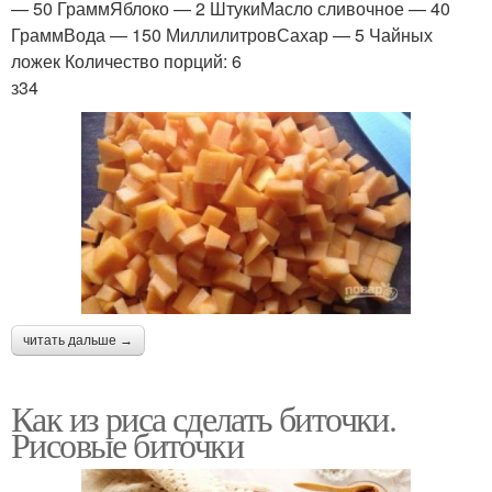
— 50 ГраммЯблоко — 2 ШтукиМасло сливочное — 40
ГраммВода — 150 МиллилитровСахар — 5 Чайных
ложек Количество порций: 6
з34
читать дальше →
Как из риса сделать биточки.
Рисовые биточки