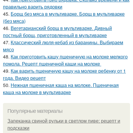
правильно варить рядовки
45.
Борщ без мяса в мультиварке. Борщ в мультиварке
(без мяса)
46.
Вегетарианский борщ в мультиварке. Дивный
постный борщ, приготовленный в мультиварке
47.
Классический люля-кебаб из баранины. Выбираем
мясо
48.
Как приготовить кашу пшеничную на молоке мелкого
помола. Рецепт пшеничной каши на молоке
49.
Как варить пшеничную кашу на молоке ребенку от 1
года. Видео рецепт
50.
Нежная пшеничная каша на молоке. Пшеничная
каша на молоке в мультиварке
Популярные материалы
Запеканка свиной рульки в светлом пиве: рецепт и
подсказки