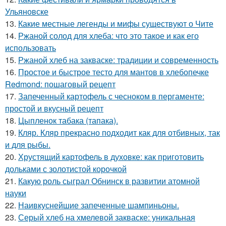
Ульяновске
13.
Какие местные легенды и мифы существуют о Чите
14.
Ржаной солод для хлеба: что это такое и как его
использовать
15.
Ржаной хлеб на закваске: традиции и современность
16.
Простое и быстрое тесто для мантов в хлебопечке
Redmond: пошаговый рецепт
17.
Запеченный картофель с чесноком в пергаменте:
простой и вкусный рецепт
18.
Цыпленок табака (тапака).
19.
Кляр. Кляр прекрасно подходит как для отбивных, так
и для рыбы.
20.
Хрустящий картофель в духовке: как приготовить
дольками с золотистой корочкой
21.
Какую роль сыграл Обнинск в развитии атомной
науки
22.
Наивкуснейшие запеченные шампиньоны.
23.
Серый хлеб на хмелевой закваске: уникальная