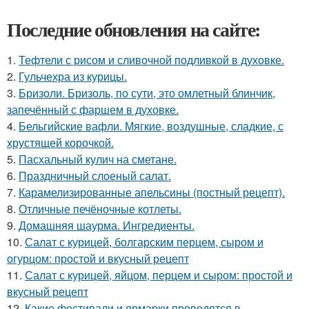
Последние обновления на сайте:
1.
Тефтели с рисом и сливочной подливкой в духовке.
2.
Гульчехра из курицы.
3.
Бризоли. Бризоль, по сути, это омлетный блинчик,
запечённый с фаршем в духовке.
4.
Бельгийские вафли. Мягкие, воздушные, сладкие, с
хрустящей корочкой.
5.
Пасхальный кулич на сметане.
6.
Праздничный слоеный салат.
7.
Карамелизированные апельсины (постный рецепт).
8.
Отличные печёночные котлеты.
9.
Домашняя шаурма. Ингредиенты.
10.
Салат с курицей, болгарским перцем, сыром и
огурцом: простой и вкусный рецепт
11.
Салат с курицей, яйцом, перцем и сыром: простой и
вкусный рецепт
12.
Какие фестивали и ярмарки проводятся в