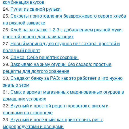
комбинация вкусов
24.
Рулет из свиной рульки.
25.
Секреты приготовления бездрожжевого серого хлеба
на ржаной закваске
26.
Хлеб на закваске 1-2-3 с добавлением ржаной муки:
простой рецепт для начинающих
27.
Новый маринад для огурцов без сахара: простой и
полезный рецепт
28.
Самса. Себе рецептик сохрани!
29.
Закрываю на зиму огурцы без сахара: простые
рецепты для долгого хранения
30.
Съедают банку за РАЗ: как это работает и что нужно
знать о этом
31.
Смак и аромат магазинных маринованных огурцов в
домашних условиях
32.
Вкусный и простой рецепт креветок с рисом и
овощами на сковороде
33.
Вкусный и полезный: как приготовить рис с
морепродуктами и овощами