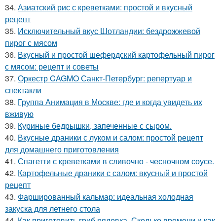
34.
Азиатский рис с креветками: простой и вкусный
рецепт
35.
Исключительный вкус Шотландии: бездрожжевой
пирог с мясом
36.
Вкусный и простой шефердский картофельный пирог
с мясом: рецепт и советы
37.
Оркестр CAGMO Санкт-Петербург: репертуар и
спектакли
38.
Группа Анимация в Москве: где и когда увидеть их
вживую
39.
Куриные бедрышки, запеченные с сыром.
40.
Вкусные драники с луком и салом: простой рецепт
для домашнего приготовления
41.
Спагетти с креветками в сливочно - чесночном соусе.
42.
Картофельные драники с салом: вкусный и простой
рецепт
43.
Фаршированный кальмар: идеальная холодная
закуска для летнего стола
44.
Как приготовить гриб рядовка. Сколько времени и как