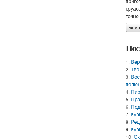
приго
круас
точно
читат
Пос
1.
Вер
2.
Тво
3.
Вос
полюб
4.
Пир
5.
Пра
6.
Под
7.
Кур
8.
Рец
9.
Кур
10.
Ск