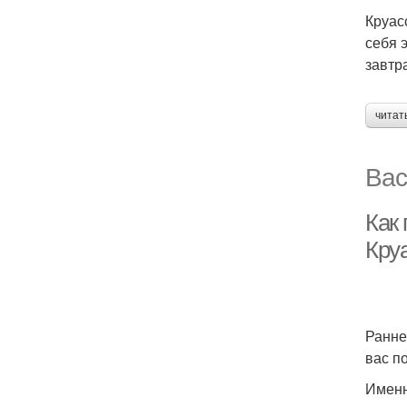
Круас
себя 
завтра
читат
Вас
Как 
Кру
Ранне
вас п
Именн