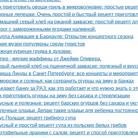
к приготовить овощи-гриль в микроволновке: простые реце
рные лепешки. Очень простой и быстрый рецепт приготов
машний серый хлеб на ржаной закваске: простой рецепт д
рог с замороженными ягодами наливной.
уппа Анимация в Барнауле: Открытие концертного сезона
кие музеи популярны среди туристов
жная куриная грудка в духовке.
пер - мягкие маффины от Джейми Оливера.
рый льняной хлеб на пшеничной закваске: полезный и вку
иша Линды в Санкт-Петербурге: все концерты и мероприя
морозки и соленья: как сохранить огурцы на зиму в банках
едают банку за РАЗ: как это работает и что нужно знать о э
к приготовить огурцы на зиму без сахара и стерелизации
усные и полезные: рецепт барских огурцов без сахара и укс
лочные оладьи. Делаю такие оладьи для ребенка постоянно,
ус Польши: рецепт грибного супа
усный и простой рецепт супа из польских белых грибов
ртофельные драники с салом: рецепт и способ приготовлен