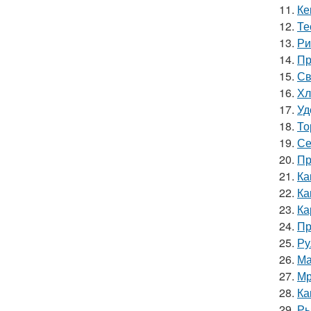
11.
Ке
12.
Те
13.
Ри
14.
Пр
15.
Св
16.
Хл
17.
Уд
18.
То
19.
Се
20.
Пр
21.
Ка
22.
Ка
23.
Ка
24.
Пр
25.
Ру
26.
Ма
27.
Мр
28.
Ка
29.
Ры