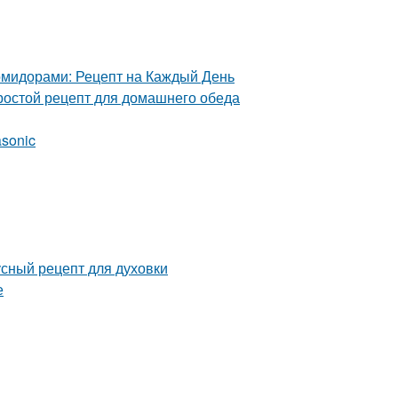
омидорами: Рецепт на Каждый День
ростой рецепт для домашнего обеда
asonic
усный рецепт для духовки
е