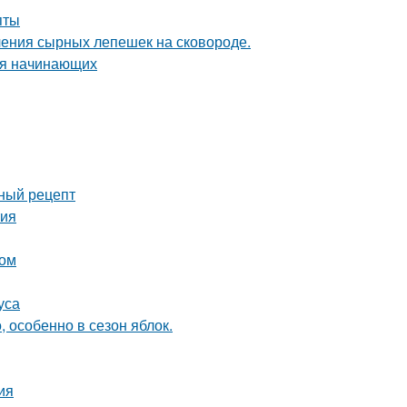
пты
ления сырных лепешек на сковороде.
ля начинающих
сный рецепт
тия
том
уса
 особенно в сезон яблок.
ия