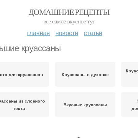
ДОМАШНИЕ РЕЦЕПТЫ
все самое вкусное тут
главная
новости
статьи
ьшие круассаны
Круа
сто для круассанов
Круассаны в духовке
уассаны из слоеного
Вкусные круассаны
теста
др