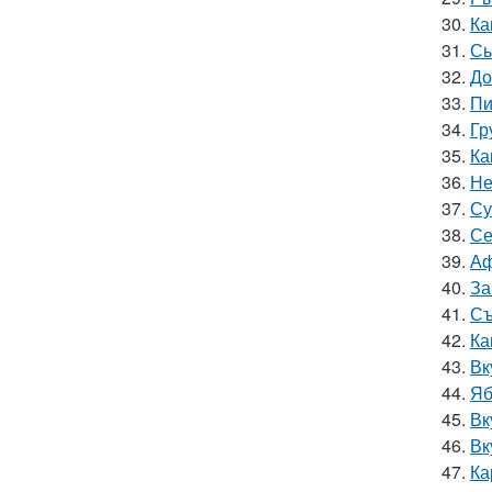
30.
Ка
31.
Сы
32.
До
33.
Пи
34.
Гр
35.
Ка
36.
Не
37.
Су
38.
Се
39.
Аф
40.
За
41.
Съ
42.
Ка
43.
Вк
44.
Яб
45.
Вк
46.
Вк
47.
Ка