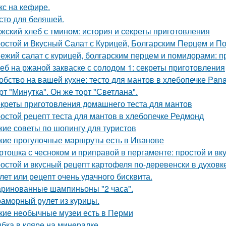
кс на кефире.
сто для беляшей.
жский хлеб с тмином: история и секреты приготовления
остой и Вкусный Салат с Курицей, Болгарским Перцем и П
ежий салат с курицей, болгарским перцем и помидорами: п
еб на ржаной закваске с солодом 1: секреты приготовления
обство на вашей кухне: тесто для мантов в хлебопечке Pan
рт "Минутка". Он же торт "Светлана".
креты приготовления домашнего теста для мантов
остой рецепт теста для мантов в хлебопечке Редмонд
кие советы по шопингу для туристов
кие прогулочные маршруты есть в Иванове
ртошка с чесноком и приправой в пергаменте: простой и вк
остой и вкусный рецепт картофеля по-деревенски в духовк
лет или рецепт очень удачного бисквита.
ринованные шампиньоны "2 часа".
аморный рулет из курицы.
кие необычные музеи есть в Перми
бка в кляре на минералке.