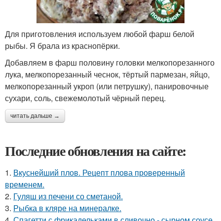
Для приготовления используем любой фарш белой
рыбы. Я брала из краснопёрки.
Добавляем в фарш половину головки мелкопорезанного
лука, мелкопорезанный чеснок, тёртый пармезан, яйцо,
мелкопорезанный укроп (или петрушку), панировочные
сухари, соль, свежемолотый чёрный перец.
читать дальше →
Последние обновления на сайте:
1.
Вкуснейший плов. Рецепт плова проверенный
временем.
2.
Гуляш из печени со сметаной.
3.
Рыбка в кляре на минералке.
4.
Спагетти с фрикадельками в сливочно - сырном соусе.