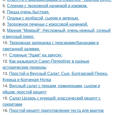
5.
Слоенки с творожной начинкой и изюмом.
6.
Пицца очень быстрая.
7.
Оладьи с колбасой, сыром и зеленью.
8.
Твopoжное печенье с кокосовой начинкой.
9.
Манник "Мокрый". Несложный, очень нежный, сочный
и вкусный пирог.
10.
Творожная запеканка с персиками/бананами в
сметанной заливке.
11.
Слоеные "Ушки" на закуску.
12.
Как назывался Санкт-Петербург в разные
исторические периоды
13.
Простой и Вкусный Салат: Сыр, Болгарский Перец,
Курица и Копченая Нотка
14.
Вкусный салат с перцем, помидорами, сыром и
яйцом: простой рецепт
15.
Салат Цезарь с курицей: классический рецепт с
секретами
16.
Простой рецепт приготовления теста для мантов