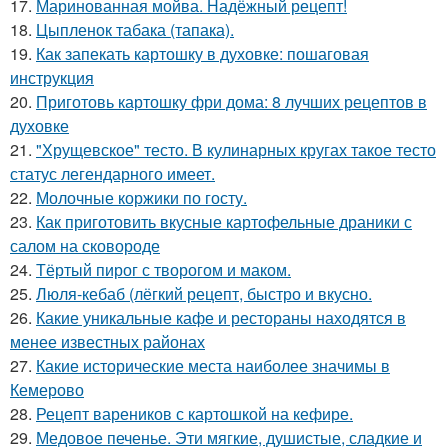
17.
Маринованная мойва. Надёжный рецепт!
18.
Цыпленок табака (тапака).
19.
Как запекать картошку в духовке: пошаговая
инструкция
20.
Приготовь картошку фри дома: 8 лучших рецептов в
духовке
21.
"Хрущевское" тесто. В кулинарных кругах такое тесто
статус легендарного имеет.
22.
Молочные коржики по госту.
23.
Как приготовить вкусные картофельные драники с
салом на сковороде
24.
Тёртый пирог с творогом и маком.
25.
Люля-кебаб (лёгкий рецепт, быстро и вкусно.
26.
Какие уникальные кафе и рестораны находятся в
менее известных районах
27.
Какие исторические места наиболее значимы в
Кемерово
28.
Рецепт вареников с картошкой на кефире.
29.
Медовое печенье. Эти мягкие, душистые, сладкие и