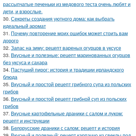
рассыпчатые печеньки из медового теста очень любят и
дети, и взрослые.
30.
Секреты создания уютного дома: как выбрать
идеальный аромат
31.
Почему повторение моих ошибок может стоить вам
дорого
32.
Запас на зиму: рецепт вареных огурцов в уксусе
33.
Вкусные и полезные: рецепт маринованных огурцов
без уксуса и сахара
34.
Пастуший пирог: история и традиции ирландского
блюда
35.
Вкусный и простой рецепт грибного супа из польских
грибов
36.
Вкусный и простой рецепт грибной суп из польских
грибов
37.
Вкусные картофельные драники с салом и луком:
рецепт и инструкции
38.
Белорусские драники с салом: рецепт и история
39.
Вкусный и полезный: рецепт карпаччо из свеклы под