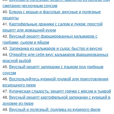
сметанно-чесночным соусом
40.
Блюда с кешью и фасолью: вкусные и полезные
рецепты
41.
Картофельные драники с салом и луком: простой
рецепт для домашней кухни
42.
Вкусный рецепт фаршированных кальмаров с
грибами, сыром и яйцом
43.
Запеканка из кальмаров и сыра: быстро и вкусно
44.
Откройте для себя вкус кальмаров фаршированных
красной рыбой
45.
Вкусный рецепт запеканки с языком под грибным
соусом
46.
Воспользуйтесь куриной грудкой для приготовления
воздушного пюре
47.
Купеческая сладость: рецепт гречки с мясом и тыквой
48.
Вкусный рецепт картофельной запеканки с курицей в
духовке из пюре
49.
Вкусный и полезный: подлива из куриного филе