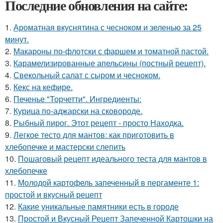
Последние обновления на сайте:
1.
Ароматная вкуснятина с чесноком и зеленью за 25
минут.
2.
Макароны по-флотски с фаршем и томатной пастой.
3.
Карамелизированные апельсины (постный рецепт).
4.
Свекольный салат с сыром и чесноком.
5.
Кекс на кефире.
6.
Печенье "Торчетти". Ингредиенты:
7.
Курица по-аджарски на сковороде.
8.
Рыбный пирог. Этот рецепт - просто Находка.
9.
Легкое тесто для мантов: как приготовить в
хлебопечке и мастерски слепить
10.
Пошаговый рецепт идеального теста для мантов в
хлебопечке
11.
Молодой картофель запеченный в пергаменте 1:
простой и вкусный рецепт
12.
Какие уникальные памятники есть в городе
13.
Простой и Вкусный Рецепт Запеченной Картошки на