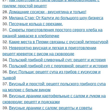
грилем: простой рецепт
28.
Домашние сосиски - вкуснятина и только!
29.
Милана Стар: От Калуги до большого шоу-бизнеса
30.
Песочные кольца с орехами.
31.
Секреты приготовления простого серого хлеба на
ржаной закваске в хлебопечке
32.
Какие места в Перми связаны с русской литературой
33.
Невероятно вкусная и легкая в приготовлении
рецепт креветок с рисом на сковороде
34.
Польский грибной сливочный суп: рецепт и история
35.
Польский грибной суп с перловкой: рецепт и история
36.
Вкус Польши: рецепт супа из грибов с кускусом и
тыквой
37.
Вкусный и простой: рецепт польского грибного супа
на молоке с белым вином
38.
Вкусные драники картофельные с салом и луком на
сковороде: рецепт и подсказки
39.
Вкусные драники с салом: рецепты и советы