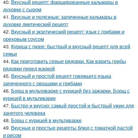
40.
Вкусный рецепт: фаршированные кальмары в
духовке с сыром
41.
Вкусные и полезные: запеченные кальмары в
духовке диетический рецепт
42.
Вкусный и экзотический рецепт: язык с грибами и
ореховым соусом
43.
Курица с пюре: быстрый и вкусный рецепт для всей
семьи
44.
Как приготовить серые рядовки. Как варить грибы
рядовки перед жаркой
45.
Вкусный и простой рецепт говяжьего языка
запеченного с овощами и грибами
46.
Борщ в мультиварке с курицей без зажарки. Борщ с
курицей в мультиварке
47.
Быстро и вкусно: самый простой и быстрый ужин для
занятого человека
48.
Борщ с курицей в мультиварке
49.
Вкусные и простые рецепты блюд с томатной пастой
и рисом