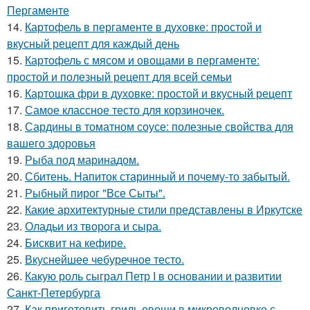
Пергаменте
14.
Картофель в пергаменте в духовке: простой и
вкусный рецепт для каждый день
15.
Картофель с мясом и овощами в пергаменте:
простой и полезный рецепт для всей семьи
16.
Картошка фри в духовке: простой и вкусный рецепт
17.
Самое классное тесто для корзиночек.
18.
Сардины в томатном соусе: полезные свойства для
вашего здоровья
19.
Рыба под маринадом.
20.
Сбитень. Напиток старинный и почему-то забытый.
21.
Рыбный пирог "Все Сыты".
22.
Какие архитектурные стили представлены в Иркутске
23.
Оладьи из творога и сыра.
24.
Бисквит на кефире.
25.
Вкуснейшее чебуречное тесто.
26.
Какую роль сыграл Петр I в основании и развитии
Санкт-Петербурга
27.
Как приготовить гриль овощи в микроволновке с