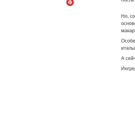
Но, с
основ
макар
Особе
италь
А сей
Ингре