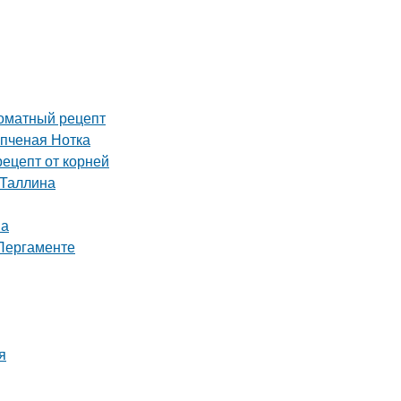
роматный рецепт
опченая Нотка
ецепт от корней
 Таллина
ма
 Пергаменте
я