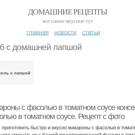
ДОМАШНИЕ РЕЦЕПТЫ
все самое вкусное тут
главная
новости
статьи
б с домашней лапшой
соль с лапшой
ароны с фасолью в томатном соусе конс
олью в томатном соусе. Рецепт с фото
 приготовить быстро и вкусно макароны с фасолью в томат
 чего смешать их с банкой консервированной фасоли в тома