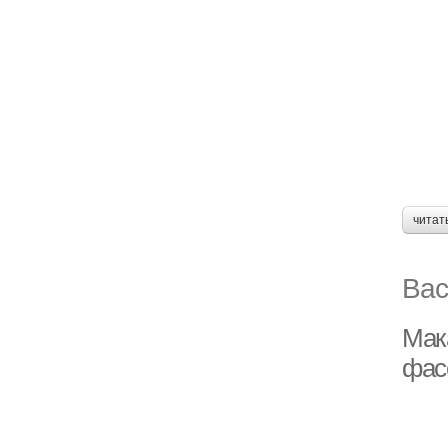
читат
Вас
Мак
фас