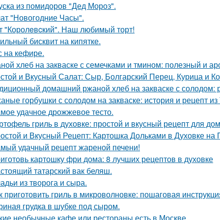
уска из помидоров "Дед Мороз".
ат "Новогодние Часы".
т "Королeвcкий". Наш любимый торт!
ильный бисквит на кипятке.
с на кефире.
ной хлеб на закваске с семечками и тмином: полезный и а
стой и Вкусный Салат: Сыр, Болгарский Перец, Курица и К
диционный домашний ржаной хлеб на закваске с солодом: р
аные горбушки с солодом на закваске: история и рецепт из
мое удачное дрожжевое тесто.
ртофель гриль в духовке: простой и вкусный рецепт для до
остой и Вкусный Рецепт: Картошка Дольками в Духовке на
мый удачный рецепт жареной печени!
иготовь картошку фри дома: 8 лучших рецептов в духовке
стоящий татарский вак беляш.
адьи из творога и сыра.
к приготовить гриль в микроволновке: пошаговая инструкци
риная грудка в шубке под сыром.
кие необычные кафе или рестораны есть в Москве