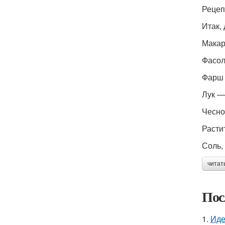
Рецеп
Итак,
Макар
Фасол
Фарш 
Лук —
Чесно
Расти
Соль,
читат
Пос
1.
Иде