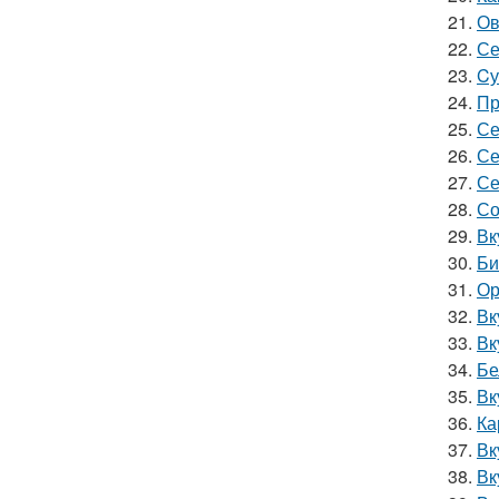
21.
Ов
22.
Се
23.
Cу
24.
Пр
25.
Се
26.
Се
27.
Се
28.
Со
29.
Вк
30.
Би
31.
Ор
32.
Вк
33.
Вк
34.
Бе
35.
Вк
36.
Ка
37.
Вк
38.
Вк