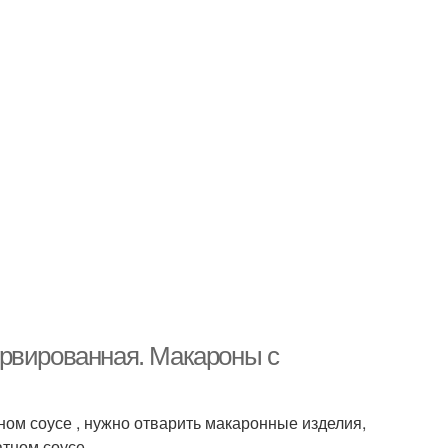
ервированная. Макароны с
ном соусе , нужно отварить макаронные изделия,
тном соусе.