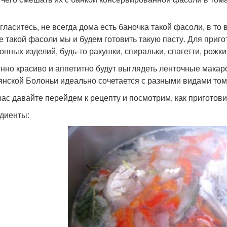
огласитесь, не всегда дома есть баночка такой фасоли, в то
е такой фасоли мы и будем готовить такую пасту. Для приг
онных изделий, будь-то ракушки, спиральки, спагетти, рожки
нно красиво и аппетитно будут выглядеть ленточные макар
янской Болоньи идеально сочетается с разными видами том
час давайте перейдем к рецепту и посмотрим, как приготов
диенты: