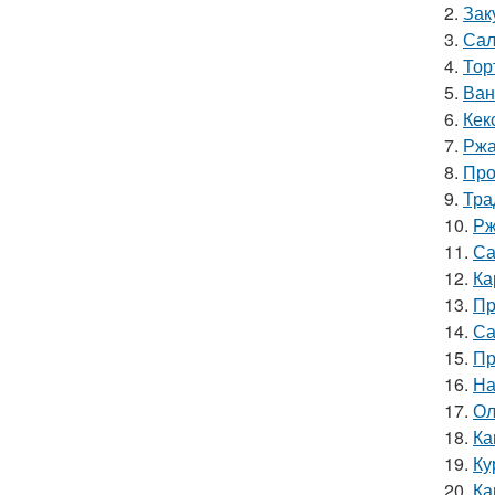
2.
Зак
3.
Сал
4.
Тор
5.
Ван
6.
Кек
7.
Ржа
8.
Про
9.
Тра
10.
Рж
11.
Са
12.
Ка
13.
Пр
14.
Са
15.
Пр
16.
На
17.
Ол
18.
Ка
19.
Ку
20.
Ка