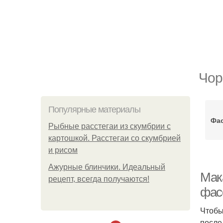
Чор
Популярные материалы
Фа
Рыбные расстегаи из скумбрии с
картошкой. Расстегаи со скумбрией
и рисом
Ажурные блинчики. Идеальный
Мак
рецепт, всегда получаются!
фас
Чтобы
после