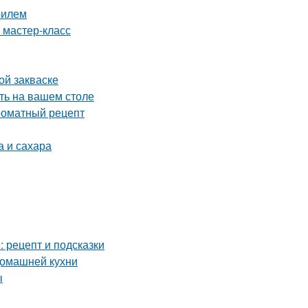
рилем
 мастер-класс
ой закваске
ть на вашем столе
роматный рецепт
а и сахара
 рецепт и подсказки
домашней кухни
ы