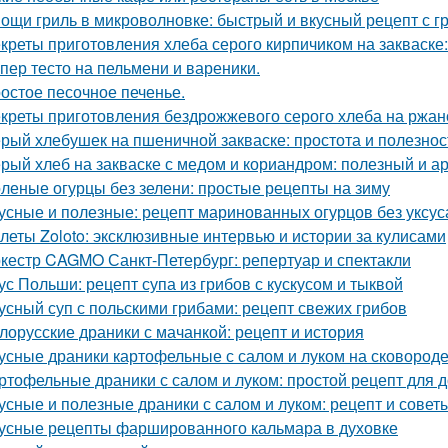
ощи гриль в микроволновке: быстрый и вкусный рецепт с г
креты приготовления хлеба серого кирпичиком на закваске:
пер тесто на пельмени и вареники.
остое песочное печенье.
креты приготовления бездрожжевого серого хлеба на ржан
рый хлебушек на пшеничной закваске: простота и полезнос
рый хлеб на закваске с медом и кориандром: полезный и а
леные огурцы без зелени: простые рецепты на зиму
усные и полезные: рецепт маринованных огурцов без уксус
леты Zoloto: эксклюзивные интервью и истории за кулисами
кестр CAGMO Санкт-Петербург: репертуар и спектакли
ус Польши: рецепт супа из грибов с кускусом и тыквой
усный суп с польскими грибами: рецепт свежих грибов
лорусские драники с мачанкой: рецепт и история
усные драники картофельные с салом и луком на сковороде:
ртофельные драники с салом и луком: простой рецепт для 
усные и полезные драники с салом и луком: рецепт и совет
усные рецепты фаршированного кальмара в духовке