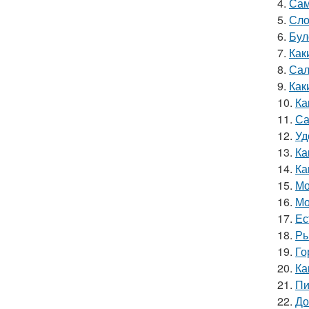
4.
Сам
5.
Сло
6.
Бул
7.
Как
8.
Сал
9.
Как
10.
Ка
11.
Са
12.
Уд
13.
Ка
14.
Ка
15.
Мо
16.
Мо
17.
Ес
18.
Ры
19.
Го
20.
Ка
21.
Пи
22.
До