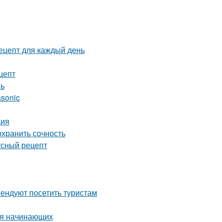
рецепт для каждый день
цепт
нь
asonic
ция
охранить сочность
усный рецепт
ендуют посетить туристам
ля начинающих