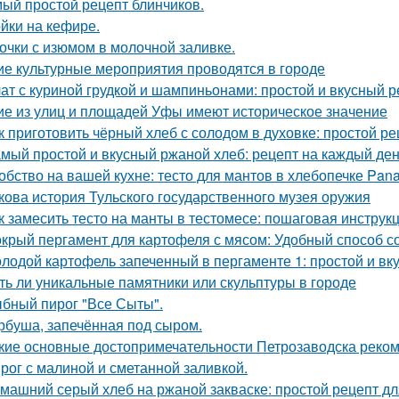
ый простой рецепт блинчиков.
йки на кефире.
очки с изюмом в молочной заливке.
ие культурные мероприятия проводятся в городе
ат с куриной грудкой и шампиньонами: простой и вкусный 
ие из улиц и площадей Уфы имеют историческое значение
к приготовить чёрный хлеб с солодом в духовке: простой ре
мый простой и вкусный ржаной хлеб: рецепт на каждый де
обство на вашей кухне: тесто для мантов в хлебопечке Pan
кова история Тульского государственного музея оружия
к замесить тесто на манты в тестомесе: пошаговая инструк
крый пергамент для картофеля с мясом: Удобный способ с
лодой картофель запеченный в пергаменте 1: простой и вк
ть ли уникальные памятники или скульптуры в городе
бный пирог "Все Сыты".
рбуша, запечённая под сыром.
кие основные достопримечательности Петрозаводска реком
рог с малиной и сметанной заливкой.
машний серый хлеб на ржаной закваске: простой рецепт д