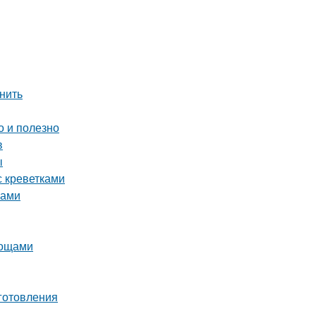
мнить
о и полезно
в
ы
с креветками
ками
вощами
готовления