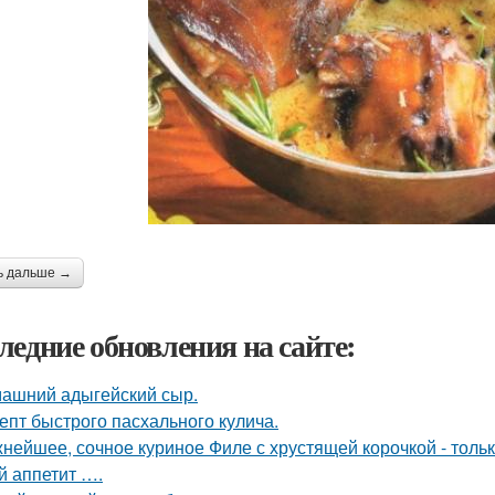
ь дальше →
ледние обновления на сайте:
ашний адыгейский сыр.
епт быстрого пасхального кулича.
нейшее, сочное куриное Филе с хрустящей корочкой - тольк
й аппетит ….