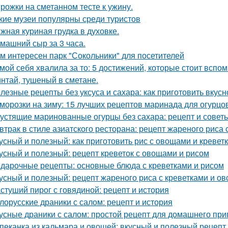
рожки на сметанном тесте к ужину.
кие музеи популярны среди туристов
жная куриная грудка в духовке.
машний сыр за 3 часа.
м интересен парк "Сокольники" для посетителей
мой себя хвалила за то: 5 достижений, которые стоит вспо
нтай, тушеный в сметане.
лезные рецепты без уксуса и сахара: как приготовить вкусн
морозки на зиму: 15 лучших рецептов маринада для огурцо
устящие маринованные огурцы без сахара: рецепт и совет
втрак в стиле азиатского ресторана: рецепт жареного риса 
усный и полезный: как приготовить рис с овощами и кревет
усный и полезный: рецепт креветок с овощами и рисом
дарочные рецепты: основные блюда с креветками и рисом
усный и полезный: рецепт жареного риса с креветками и о
стуший пирог с говядиной: рецепт и история
лорусские драники с салом: рецепт и история
усные драники с салом: простой рецепт для домашнего при
пеканка из кальмара и овощей: вкусный и полезный рецепт