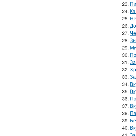
23.
Пи
24.
Ка
25.
Не
26.
До
27.
Че
28.
Зи
29.
Ми
30.
По
31.
За
32.
Хр
33.
За
34.
Вк
35.
Вк
36.
По
37.
Вк
38.
Па
39.
Бе
40.
Вк
41.
За