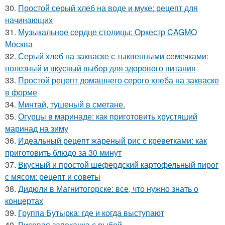
30.
Простой серый хлеб на воде и муке: рецепт для
начинающих
31.
Музыкальное сердце столицы: Оркестр CAGMO
Москва
32.
Серый хлеб на закваске с тыквенными семечками:
полезный и вкусный выбор для здорового питания
33.
Простой рецепт домашнего серого хлеба на закваске
в форме
34.
Минтай, тушеный в сметане.
35.
Огурцы в маринаде: как приготовить хрустящий
маринад на зиму
36.
Идеальный рецепт жареный рис с креветками: как
приготовить блюдо за 30 минут
37.
Вкусный и простой шефердский картофельный пирог
с мясом: рецепт и советы
38.
Дидюли в Магнитогорске: все, что нужно знать о
концертах
39.
Группа Бутырка: где и когда выступают
40.
Рисовая запеканка с рыбой.