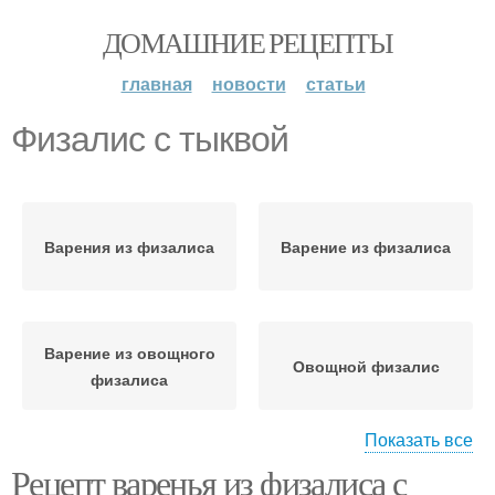
ДОМАШНИЕ РЕЦЕПТЫ
главная
новости
статьи
Физалис с тыквой
Варения из физалиса
Варение из физалиса
Варение из овощного
Овощной физалис
физалиса
Показать все
Рецепт варенья из физалиса с
Варения из
Физалис на зиму