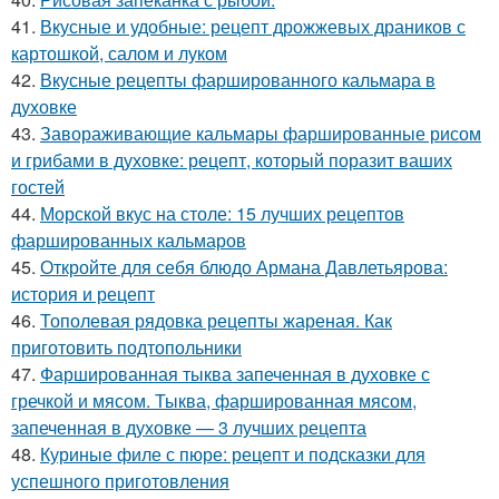
41.
Вкусные и удобные: рецепт дрожжевых драников с
картошкой, салом и луком
42.
Вкусные рецепты фаршированного кальмара в
духовке
43.
Завораживающие кальмары фаршированные рисом
и грибами в духовке: рецепт, который поразит ваших
гостей
44.
Морской вкус на столе: 15 лучших рецептов
фаршированных кальмаров
45.
Откройте для себя блюдо Армана Давлетьярова:
история и рецепт
46.
Тополевая рядовка рецепты жареная. Как
приготовить подтопольники
47.
Фаршированная тыква запеченная в духовке с
гречкой и мясом. Тыква, фаршированная мясом,
запеченная в духовке — 3 лучших рецепта
48.
Куриные филе с пюре: рецепт и подсказки для
успешного приготовления