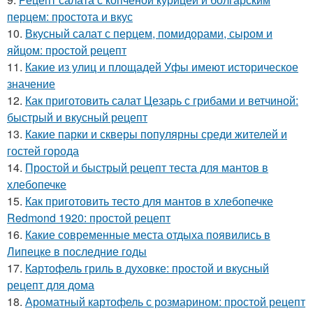
перцем: простота и вкус
10.
Вкусный салат с перцем, помидорами, сыром и
яйцом: простой рецепт
11.
Какие из улиц и площадей Уфы имеют историческое
значение
12.
Как приготовить салат Цезарь с грибами и ветчиной:
быстрый и вкусный рецепт
13.
Какие парки и скверы популярны среди жителей и
гостей города
14.
Простой и быстрый рецепт теста для мантов в
хлебопечке
15.
Как приготовить тесто для мантов в хлебопечке
Redmond 1920: простой рецепт
16.
Какие современные места отдыха появились в
Липецке в последние годы
17.
Картофель гриль в духовке: простой и вкусный
рецепт для дома
18.
Ароматный картофель с розмарином: простой рецепт