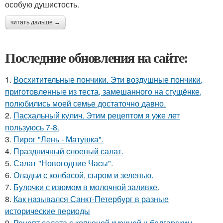
особую душистость.
читать дальше →
Последние обновления на сайте:
1.
Восхитительные пончики. Эти воздушные пончики,
приготовленные из теста, замешанного на сгущёнке,
полюбились моей семье достаточно давно.
2.
Пасхальный кулич. Этим рецептом я уже лет
пользуюсь 7-8.
3.
Пирог "Лень - Матушка".
4.
Праздничный слоеный салат.
5.
Салат "Новогодние Часы".
6.
Оладьи с колбасой, сыром и зеленью.
7.
Булочки с изюмом в молочной заливке.
8.
Как назывался Санкт-Петербург в разные
исторические периоды
9.
Рецепт салата с копченой курицей и болгарским