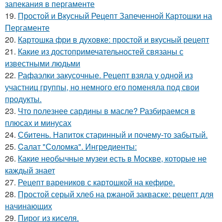
запекания в пергаменте
19.
Простой и Вкусный Рецепт Запеченной Картошки на
Пергаменте
20.
Картошка фри в духовке: простой и вкусный рецепт
21.
Какие из достопримечательностей связаны с
известными людьми
22.
Рафаэлки закусочные. Рецепт взяла у одной из
участниц группы, но немного его поменяла под свои
продукты.
23.
Что полезнее сардины в масле? Разбираемся в
плюсах и минусах
24.
Сбитень. Напиток старинный и почему-то забытый.
25.
Cалат "Соломка". Ингредиенты:
26.
Какие необычные музеи есть в Москве, которые не
каждый знает
27.
Рецепт вареников с картошкой на кефире.
28.
Простой серый хлеб на ржаной закваске: рецепт для
начинающих
29.
Пирог из киселя.