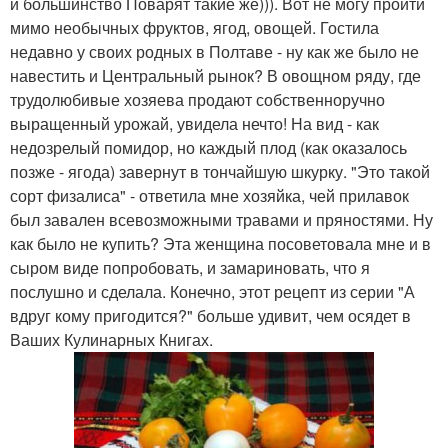
и большинство Поварят такие же))). Вот не могу пройти
мимо необычных фруктов, ягод, овощей. Гостила
недавно у своих родных в Полтаве - ну как же было не
навестить и Центральный рынок? В овощном ряду, где
трудолюбивые хозяева продают собственноручно
выращенный урожай, увидела нечто! На вид - как
недозрелый помидор, но каждый плод (как оказалось
позже - ягода) завернут в тончайшую шкурку. "Это такой
сорт физалиса" - ответила мне хозяйка, чей прилавок
был завален всевозможными травами и пряностями. Ну
как было не купить? Эта женщина посоветовала мне и в
сыром виде попробовать, и замариновать, что я
послушно и сделала. Конечно, этот рецепт из серии "А
вдруг кому пригодится?" больше удивит, чем осядет в
Ваших Кулинарных Книгах.