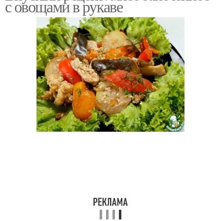
с овощами в рукаве
Запеченные овощи
Овощи в духовке
Овощи в фольге
Овощи с сыром
Овощи с грибами
Овощи с тыквой
Овощи с медом
Овощи для винегрета