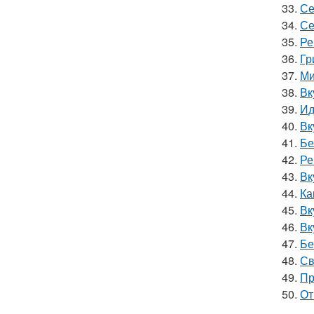
33.
Се
34.
Се
35.
Ре
36.
Гр
37.
Ми
38.
Вк
39.
Ид
40.
Вк
41.
Бе
42.
Ре
43.
Вк
44.
Ка
45.
Вк
46.
Вк
47.
Бе
48.
Св
49.
Пр
50.
От