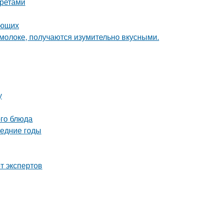
кретами
ающих
олоке, получаются изумительно вкусными.
у
ого блюда
ледние годы
т экспертов