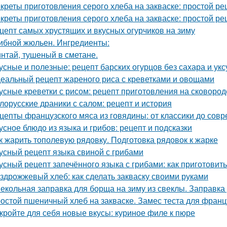
креты приготовления серого хлеба на закваске: простой ре
креты приготовления серого хлеба на закваске: простой ре
цепт самых хрустящих и вкусных огурчиков на зиму
ибной жюльен. Ингредиенты:
нтай, тушеный в сметане.
усные и полезные: рецепт барских огурцов без сахара и укс
еальный рецепт жареного риса с креветками и овощами
усные креветки с рисом: рецепт приготовления на сковород
лорусские драники с салом: рецепт и история
цепты французского мяса из говядины: от классики до сов
усное блюдо из языка и грибов: рецепт и подсказки
к жарить тополевую рядовку. Подготовка рядовок к жарке
усный рецепт языка свиной с грибами
усный рецепт запечённого языка с грибами: как приготовить
здрожжевый хлеб: как сделать закваску своими руками
екольная заправка для борща на зиму из свеклы. Заправка 
остой пшеничный хлеб на закваске. Замес теста для франц
кройте для себя новые вкусы: куриное филе к пюре