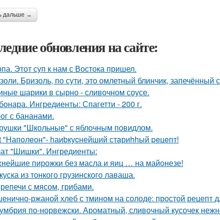
ь дальше →
ледние обновления на сайте:
па. Этот суп к нам с Востока пришел.
золи. Бризоль, по сути, это омлетный блинчик, запечённый 
иные шарики в сырно - сливочном соусе.
бонара. Ингредиенты: Спагетти - 200 г.
ог с бананами.
рушки "Школьные" с яблочным повидлом.
t "Hапoлeон"- hаиbкуcнейший стaриhhый peцeпт!
ат "Шишки". Ингредиенты:
нейшие пирожки без масла и яиц … на майонезе!
куска из тонкого грузинского лаваша.
репечи с мясом, грибами.
енично-ржаной хлеб с тмином на солоде: простой рецепт 
умбрия по-норвежски. Ароматный, сливочный кусочек неж