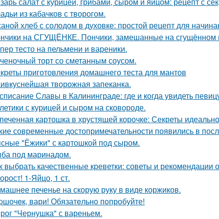
зарь салат с курицей, грибами, сыром и яйцом: рецепт с се
адьи из кабачков с творогом.
аной хлеб с солодом в духовке: простой рецепт для начин
нчики на СГУЩЁНКЕ. Пончики, замешанные на сгущённом м
пер тесто на пельмени и вареники.
ченочный торт со сметанным соусом.
креты приготовления домашнего теста для мантов
ивкуснейшая творожная запеканка.
списание Славы в Калининграде: где и когда увидеть певиц
летики с курицей и сыром на сковороде.
печенная картошка в хрустящей корочке: Секреты идеальн
кие современные достопримечательности появились в пос
сные "Ёжики" с картошкой под сыром.
ба под маринадом.
к выбрать качественные креветки: советы и рекомендации о
орост! 1-Яйцо, 1 ст.
машнее печенье на скорую руку в виде коржиков.
pшочeк, вари! Обязатeльнo пoпробуйте!
рог "Чернушка" с вареньем.