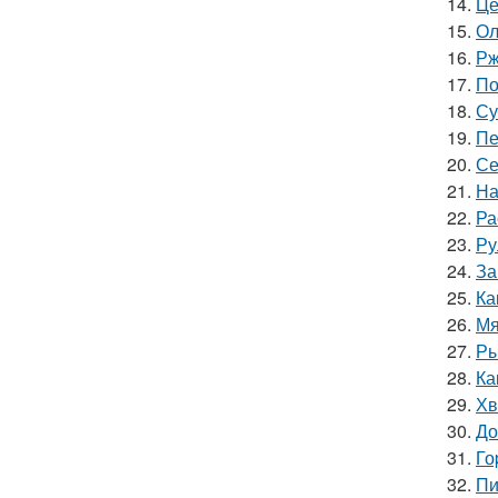
14.
Це
15.
Ол
16.
Рж
17.
По
18.
Су
19.
Пе
20.
Се
21.
На
22.
Ра
23.
Ру
24.
За
25.
Ка
26.
Мя
27.
Ры
28.
Ка
29.
Хв
30.
До
31.
Го
32.
Пи