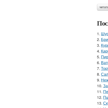
читат
Пос
1.
Шур
2.
Бри
3.
Кур
4.
Кар
5.
Пир
6.
Ват
7.
Тоp
8.
Сал
9.
Неж
10.
За
11.
Пе
12.
Пш
13.
Ск