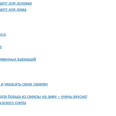
цепт для духовки
цепт для дома
уса
е
ременных вариаций
 и украсить свою тарелку
для борща из свеклы на зиму – очень вкусно!
узского хлеба