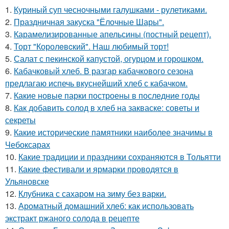
1.
Куриный суп чесночными галушками - рулетиками.
2.
Праздничная закуска "Ёлочные Шары".
3.
Карамелизированные апельсины (постный рецепт).
4.
Торт "Королeвcкий". Наш любимый торт!
5.
Салат с пекинской капустой, огурцом и горошком.
6.
Кабачковый хлеб. В разгар кабачкового сезона
предлагаю испечь вкуснейший хлеб с кабачком.
7.
Какие новые парки построены в последние годы
8.
Как добавить солод в хлеб на закваске: советы и
секреты
9.
Какие исторические памятники наиболее значимы в
Чебоксарах
10.
Какие традиции и праздники сохраняются в Тольятти
11.
Какие фестивали и ярмарки проводятся в
Ульяновске
12.
Клубника с сахаром на зиму без варки.
13.
Ароматный домашний хлеб: как использовать
экстракт ржаного солода в рецепте