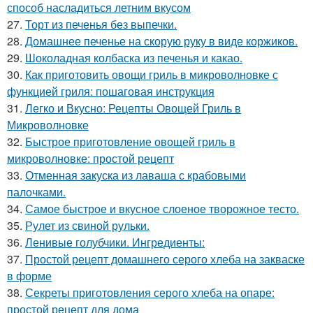
способ насладиться летним вкусом
27.
Торт из печенья без выпечки.
28.
Домашнее печенье на скорую руку в виде коржиков.
29.
Шоколадная колбаска из печенья и какао.
30.
Как приготовить овощи гриль в микроволновке с
функцией гриля: пошаговая инструкция
31.
Легко и Вкусно: Рецепты Овощей Гриль в
Микроволновке
32.
Быстрое приготовление овощей гриль в
микроволновке: простой рецепт
33.
Отменная закуска из лаваша с крабовыми
палочками.
34.
Самое быстрое и вкусное слоеное творожное тесто.
35.
Рулет из свиной рульки.
36.
Ленивые голубчики. Ингредиенты:
37.
Простой рецепт домашнего серого хлеба на закваске
в форме
38.
Секреты приготовления серого хлеба на опаре:
простой рецепт для дома