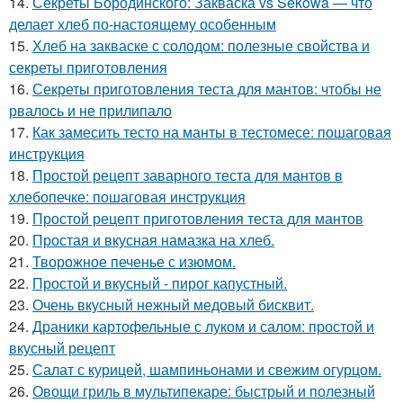
14.
Секреты Бородинского: Закваска vs Sekowa — что
делает хлеб по-настоящему особенным
15.
Хлеб на закваске с солодом: полезные свойства и
секреты приготовления
16.
Секреты приготовления теста для мантов: чтобы не
рвалось и не прилипало
17.
Как замесить тесто на манты в тестомесе: пошаговая
инструкция
18.
Простой рецепт заварного теста для мантов в
хлебопечке: пошаговая инструкция
19.
Простой рецепт приготовления теста для мантов
20.
Простая и вкусная намазка на хлеб.
21.
Творожное печенье с изюмом.
22.
Простой и вкусный - пирог капустный.
23.
Очень вкусный нежный медовый бисквит.
24.
Драники картофельные с луком и салом: простой и
вкусный рецепт
25.
Салат с курицей, шампиньонами и свежим огурцом.
26.
Овощи гриль в мультипекаре: быстрый и полезный