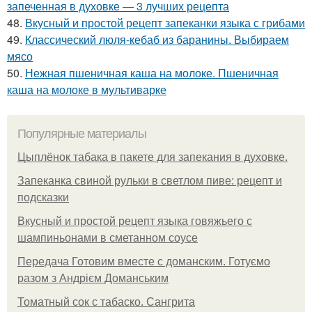
запеченная в духовке — 3 лучших рецепта
48.
Вкусный и простой рецепт запеканки языка с грибами
49.
Классический люля-кебаб из баранины. Выбираем
мясо
50.
Нежная пшеничная каша на молоке. Пшеничная
каша на молоке в мультиварке
Популярные материалы
Цыплёнок табака в пакете для запекания в духовке.
Запеканка свиной рульки в светлом пиве: рецепт и
подсказки
Вкусный и простой рецепт языка говяжьего с
шампиньонами в сметанном соусе
Передача Готовим вместе с доманским. Готуємо
разом з Андрієм Доманським
Томатный сок с табаско. Сангрита