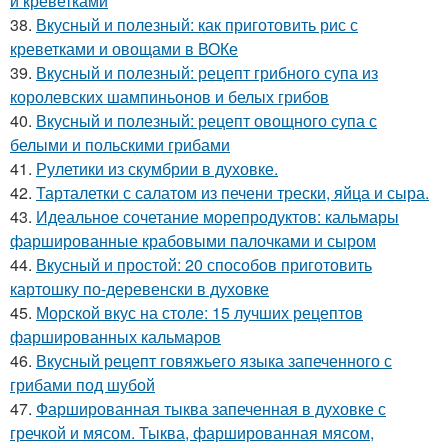
и креветками
38.
Вкусный и полезный: как приготовить рис с
креветками и овощами в ВОКе
39.
Вкусный и полезный: рецепт грибного супа из
королевских шампиньонов и белых грибов
40.
Вкусный и полезный: рецепт овощного супа с
белыми и польскими грибами
41.
Рулетики из скумбрии в духовке.
42.
Тарталетки с салатом из печени трески, яйца и сыра.
43.
Идеальное сочетание морепродуктов: кальмары
фаршированные крабовыми палочками и сыром
44.
Вкусный и простой: 20 способов приготовить
картошку по-деревенски в духовке
45.
Морской вкус на столе: 15 лучших рецептов
фаршированных кальмаров
46.
Вкусный рецепт говяжьего языка запеченного с
грибами под шубой
47.
Фаршированная тыква запеченная в духовке с
гречкой и мясом. Тыква, фаршированная мясом,