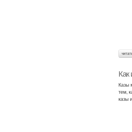
читат
Как
Казы 
тем, 
казы 