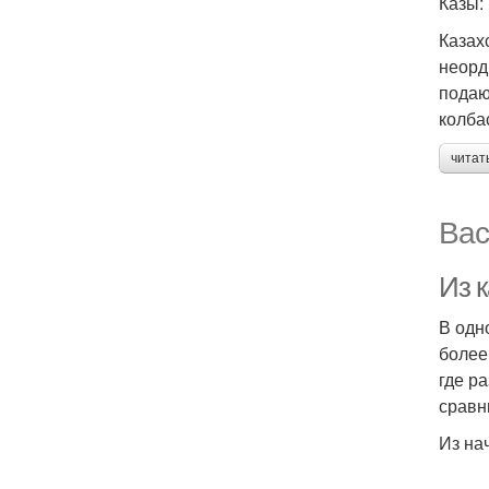
Казы:
Казах
неорд
подаю
колба
читат
Вас
Из 
В одн
более
где р
сравн
Из на