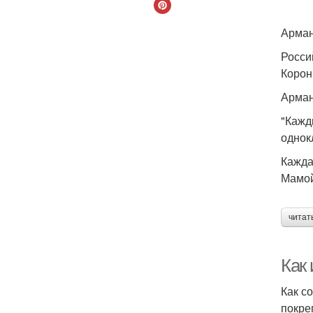
Арман
Росси
Корон
Арман
"Кажд
однок
Кажда
Мамой
читат
Как
Как с
покре