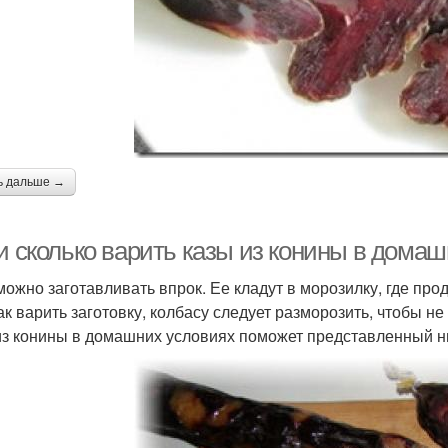
ь дальше →
 и сколько варить казы из конины в дома
можно заготавливать впрок. Ее кладут в морозилку, где про
как варить заготовку, колбасу следует разморозить, чтобы 
из конины в домашних условиях поможет представленный 