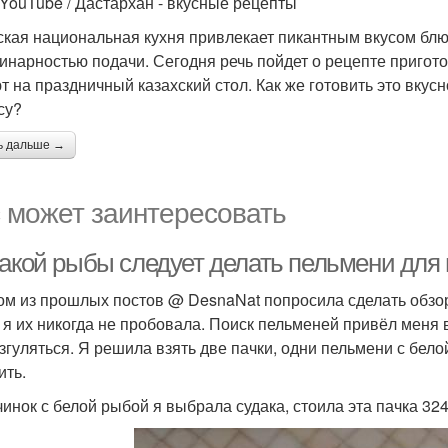
 YouTube / Дастархан - вкусные рецепты
ская национальная кухня привлекает пикантным вкусом бл
инарностью подачи. Сегодня речь пойдет о рецепте пригот
т на праздничный казахский стол. Как же готовить это вкус
су?
ь дальше →
 может заинтересовать
какой рыбы следует делать пельмени для 
ом из прошлых постов @ DesnaNat попросила сделать обзор 
 я их никогда не пробовала. Поиск пельменей привёл меня 
азгуляться. Я решила взять две пачки, одни пельмени с бело
ить.
чинок с белой рыбой я выбрала судака, стоила эта пачка 324