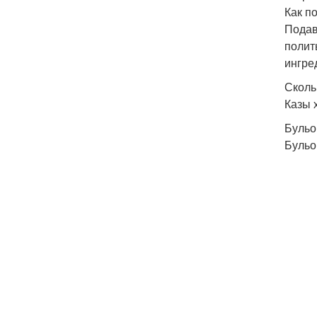
Как п
Подав
полит
ингре
Сколь
Казы 
Бульо
Бульо