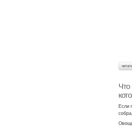
читат
Что 
кот
Если 
собра
Овощн