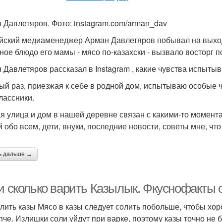
 Давлетяров. Фото: instagram.com/arman_dav
йский медиаменеджер Арман Давлетяров побывал на выход
ное блюдо его мамы - мясо по-казахски - вызвало восторг 
 Давлетяров рассказал в Instagram , какие чувства испытыва
ый раз, приезжая к себе в родной дом, испытываю особые 
лассники.
я улица и дом в нашей деревне связан с какими-то момента
 обо всем, дети, внуки, последние новости, советы мне, что 
ь дальше →
 и сколько варить Казылык. Фкуснофакты 
олить казы Мясо в казы следует солить побольше, чтобы хо
пче. Излишки соли уйдут при варке, поэтому казы точно не 