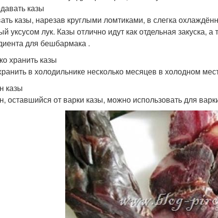
одавать казы
ать казы, нарезав круглыми ломтиками, в слегка охлаждённ
ый уксусом лук. Казы отлично идут как отдельная закуска, а
диента для бешбармака .
ко хранить казы
хранить в холодильнике несколько месяцев в холодном мест
н казы
н, оставшийся от варки казы, можно использовать для варки