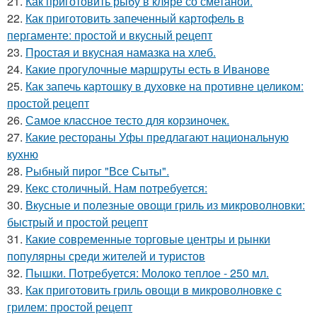
21.
Как приготовить рыбу в кляре со сметаной.
22.
Как приготовить запеченный картофель в
пергаменте: простой и вкусный рецепт
23.
Простая и вкусная намазка на хлеб.
24.
Какие прогулочные маршруты есть в Иванове
25.
Как запечь картошку в духовке на противне целиком:
простой рецепт
26.
Самое классное тесто для корзиночек.
27.
Какие рестораны Уфы предлагают национальную
кухню
28.
Рыбный пирог "Все Сыты".
29.
Кекс столичный. Нам потребуется:
30.
Вкусные и полезные овощи гриль из микроволновки:
быстрый и простой рецепт
31.
Какие современные торговые центры и рынки
популярны среди жителей и туристов
32.
Пышки. Потребуется: Молоко теплое - 250 мл.
33.
Как приготовить гриль овощи в микроволновке с
грилем: простой рецепт