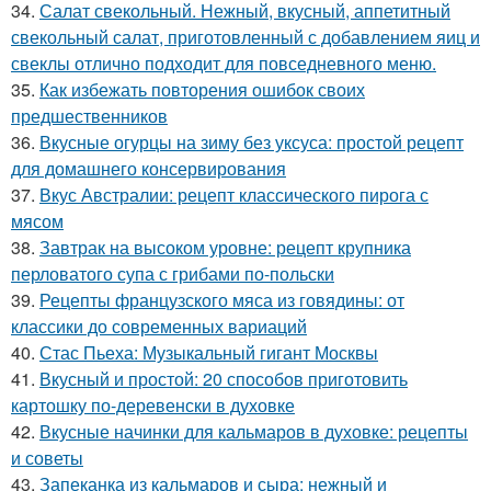
34.
Салат свекольный. Нежный, вкусный, аппетитный
свекольный салат, приготовленный с добавлением яиц и
свеклы отлично подходит для повседневного меню.
35.
Как избежать повторения ошибок своих
предшественников
36.
Вкусные огурцы на зиму без уксуса: простой рецепт
для домашнего консервирования
37.
Вкус Австралии: рецепт классического пирога с
мясом
38.
Завтрак на высоком уровне: рецепт крупника
перловатого супа с грибами по-польски
39.
Рецепты французского мяса из говядины: от
классики до современных вариаций
40.
Стас Пьеха: Музыкальный гигант Москвы
41.
Вкусный и простой: 20 способов приготовить
картошку по-деревенски в духовке
42.
Вкусные начинки для кальмаров в духовке: рецепты
и советы
43.
Запеканка из кальмаров и сыра: нежный и