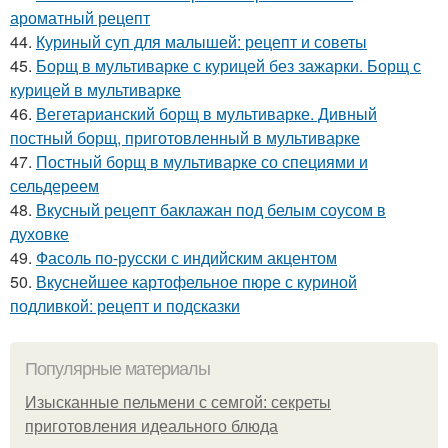
ароматный рецепт
44.
Куриный суп для малышей: рецепт и советы
45.
Борщ в мультиварке с курицей без зажарки. Борщ с
курицей в мультиварке
46.
Вегетарианский борщ в мультиварке. Дивный
постный борщ, приготовленный в мультиварке
47.
Постный борщ в мультиварке со специями и
сельдереем
48.
Вкусный рецепт баклажан под белым соусом в
духовке
49.
Фасоль по-русски с индийским акцентом
50.
Вкуснейшее картофельное пюре с куриной
подливкой: рецепт и подсказки
Популярные материалы
Изысканные пельмени с семгой: секреты
приготовления идеального блюда