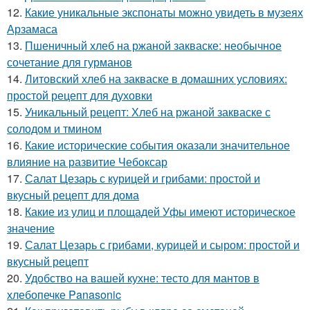
12.
Какие уникальные экспонаты можно увидеть в музеях
Арзамаса
13.
Пшеничный хлеб на ржаной закваске: необычное
сочетание для гурманов
14.
Литовский хлеб на закваске в домашних условиях:
простой рецепт для духовки
15.
Уникальный рецепт: Хлеб на ржаной закваске с
солодом и тмином
16.
Какие исторические события оказали значительное
влияние на развитие Чебоксар
17.
Салат Цезарь с курицей и грибами: простой и
вкусный рецепт для дома
18.
Какие из улиц и площадей Уфы имеют историческое
значение
19.
Салат Цезарь с грибами, курицей и сыром: простой и
вкусный рецепт
20.
Удобство на вашей кухне: тесто для мантов в
хлебопечке Panasonic