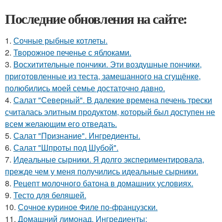
Последние обновления на сайте:
1.
Сочные рыбные котлеты.
2.
Творожное печенье с яблоками.
3.
Восхитительные пончики. Эти воздушные пончики,
приготовленные из теста, замешанного на сгущёнке,
полюбились моей семье достаточно давно.
4.
Салат "Северный". В далекие времена печень трески
считалась элитным продуктом, который был доступен не
всем желающим его отведать.
5.
Салат "Признание". Ингредиенты.
6.
Салат "Шпроты под Шубой".
7.
Идеальные сырники. Я долго экспериментировала,
прежде чем у меня получились идеальные сырники.
8.
Рецепт молочного батона в домашних условиях.
9.
Тесто для беляшей.
10.
Сочное куриное Филе по-французски.
11.
Домашний лимонад. Ингредиенты: