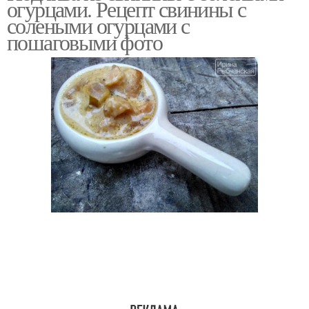
огурцами. Рецепт свинины с
огурцов
солеными огурцами с
пошаговыми фото
Соленые огурцы