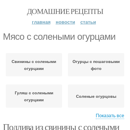
ДОМАШНИЕ РЕЦЕПТЫ
главная
новости
статьи
Мясо с солеными огурцами
Свинины с солеными
Огурцы с пошаговыми
огурцами
фото
Гуляш с солеными
Соленые огурцовы
огурцами
Показать все
Подлива из свинины с солеными
Аджика из соленых
Соленые огурчики