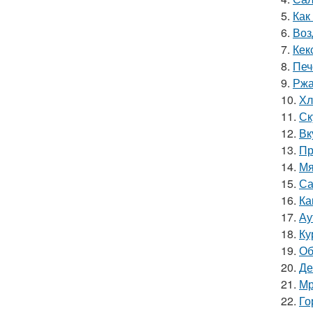
5.
Как
6.
Воз
7.
Кек
8.
Печ
9.
Ржа
10.
Хл
11.
Ск
12.
Вк
13.
Пр
14.
Мя
15.
Са
16.
Ка
17.
Ау
18.
Ку
19.
Об
20.
Де
21.
Мр
22.
Го