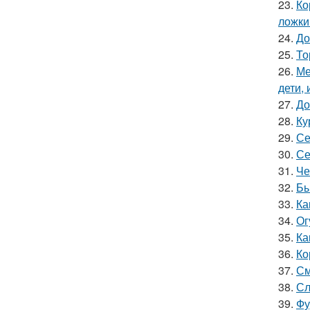
23.
Ко
ложки
24.
До
25.
То
26.
Ме
дети, 
27.
До
28.
Ку
29.
Се
30.
Се
31.
Че
32.
Бы
33.
Ка
34.
Ог
35.
Ка
36.
Ко
37.
См
38.
Сл
39.
Фу