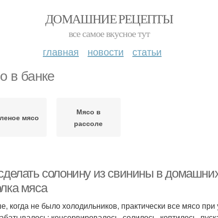
ДОМАШНИЕ РЕЦЕПТЫ
все самое вкусное тут
главная
новости
статьи
о в банке
Мясо в
леное мясо
рассоле
сделать солонину из свинины в домашних 
олка мяса
е, когда не было холодильников, практически все мясо при
абатывалось: консервировалось, солилось, коптилось, пуск