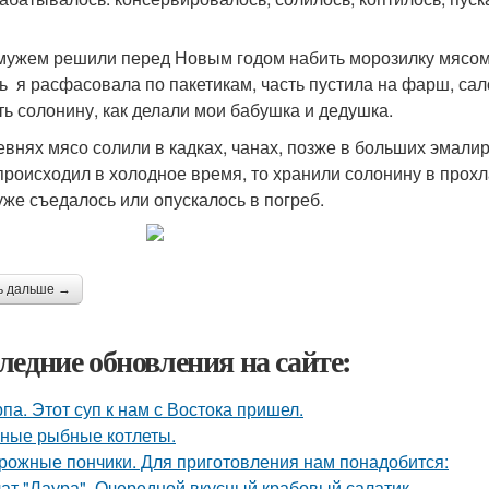
мужем решили перед Новым годом набить морозилку мясом
ь я расфасовала по пакетикам, часть пустила на фарш, сал
ть солонину, как делали мои бабушка и дедушка.
евнях мясо солили в кадках, чанах, позже в больших эмали
происходил в холодное время, то хранили солонину в прохл
уже съедалось или опускалось в погреб.
ь дальше →
ледние обновления на сайте:
па. Этот суп к нам с Востока пришел.
ные рыбные котлеты.
рожные пончики. Для приготовления нам понадобится:
ат "Лаура". Очередной вкусный крабовый салатик.