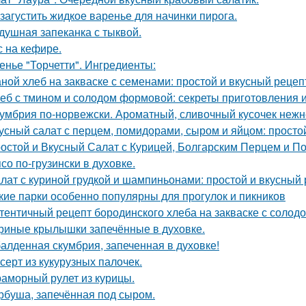
 загустить жидкое варенье для начинки пирога.
душная запеканка с тыквой.
с на кефире.
енье "Торчетти". Ингредиенты:
ной хлеб на закваске с семенами: простой и вкусный рецеп
еб с тмином и солодом формовой: секреты приготовления 
умбрия по-норвежски. Ароматный, сливочный кусочек неж
усный салат с перцем, помидорами, сыром и яйцом: просто
остой и Вкусный Салат с Курицей, Болгарским Перцем и П
со по-грузински в духовке.
лат с куриной грудкой и шампиньонами: простой и вкусный
кие парки особенно популярны для прогулок и пикников
тентичный рецепт бородинского хлеба на закваске с солодо
риные крылышки запечённые в духовке.
алденная скумбрия, запеченная в духовке!
серт из кукурузных палочек.
аморный рулет из курицы.
рбуша, запечённая под сыром.