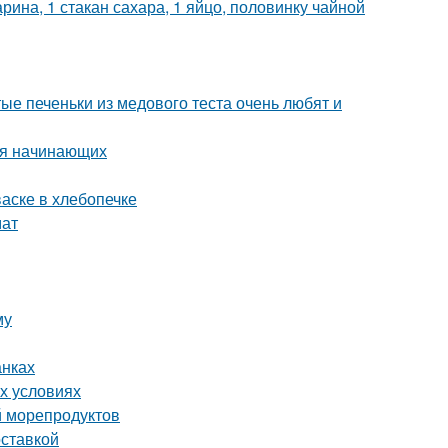
рина, 1 стакан сахара, 1 яйцо, половинку чайной
ые печеньки из медового теста очень любят и
ля начинающих
аске в хлебопечке
мат
му
анках
х условиях
й морепродуктов
оставкой