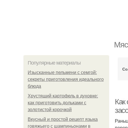
Мяс
Популярные материалы
Со
Изысканные пельмени с семгой:
секреты приготовления идеального
блюда
Хрустящий картофель в духовке:
Как 
как приготовить дольками с
зас
золотистой корочкой
Вкусный и простой рецепт языка
Раньш
говяжьего с шампиньонами в
перер