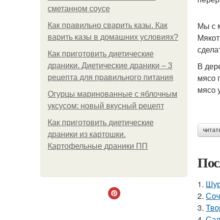
сметанном соусе
Мы с 
Как правильно сварить казы. Как
Мякот
варить казы в домашних условиях?
сдела
Как приготовить диетические
В дер
драники. Диетические драники – 3
мясо 
рецепта для правильного питания
мясо 
Огурцы маринованные с яблочным
уксусом: новый вкусный рецепт
Как приготовить диетические
читат
драники из картошки.
Картофельные драники ПП
Пос
1.
Шур
2.
Соч
3.
Тво
4.
Сал