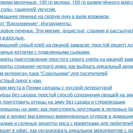
ржики молочные. 100 гр молока, 100 гр размягчённого марга
 соды, гашенной уксусом.
машнее печенье на скорую руку в виде коржиков.
рт "Вдохновение". Ингредиенты:
довое печенье. Эти мягкие, душистые, сладкие и рассыпчат
и взрослые.
машний серый хлеб на ржаной закваске: простой рецепт д
риные котлетки с плавленными сырками.
креты приготовления простого серого хлеба на ржаной закв
креты создания уютного дома: как выбрать идеальный аро
м интересен парк "Сокольники" для посетителей
стрый пирог к чаю.
кие места в Перми связаны с русской литературой
урцы без сахара: простой способ сохранения овощей на зи
к приготовить огурцы на зиму без сахара и стерелизации
рнишоны на зиму: как приготовить хрустящие в литровых б
ак и аромат магазинных маринованных огурцов в домашни
адкие и соленые рецепты риса с креветками для любителе
ршет в офис: как организовать идеальное мероприятие с д