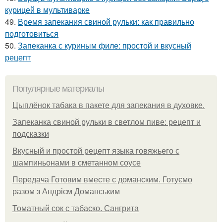
курицей в мультиварке
49.
Время запекания свиной рульки: как правильно
подготовиться
50.
Запеканка с куриным филе: простой и вкусный
рецепт
Популярные материалы
Цыплёнок табака в пакете для запекания в духовке.
Запеканка свиной рульки в светлом пиве: рецепт и
подсказки
Вкусный и простой рецепт языка говяжьего с
шампиньонами в сметанном соусе
Передача Готовим вместе с доманским. Готуємо
разом з Андрієм Доманським
Томатный сок с табаско. Сангрита