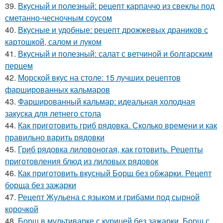
39.
Вкусный и полезный: рецепт карпаччо из свеклы под
сметанно-чесночным соусом
40.
Вкусные и удобные: рецепт дрожжевых драников с
картошкой, салом и луком
41.
Вкусный и полезный: салат с ветчиной и болгарским
перцем
42.
Морской вкус на столе: 15 лучших рецептов
фаршированных кальмаров
43.
Фаршированный кальмар: идеальная холодная
закуска для летнего стола
44.
Как приготовить гриб рядовка. Сколько времени и как
правильно варить рядовки
45.
Гриб рядовка лиловоногая, как готовить. Рецепты
приготовления блюд из лиловых рядовок
46.
Как приготовить вкусный Борщ без обжарки. Рецепт
борща без зажарки
47.
Рецепт Жульена с языком и грибами под сырной
корочкой
48.
Борщ в мультиварке с курицей без зажарки. Борщ с