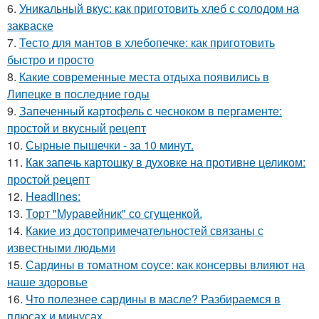
6.
Уникальный вкус: как приготовить хлеб с солодом на
закваске
7.
Тесто для мантов в хлебопечке: как приготовить
быстро и просто
8.
Какие современные места отдыха появились в
Липецке в последние годы
9.
Запеченный картофель с чесноком в пергаменте:
простой и вкусный рецепт
10.
Сырные пышечки - за 10 минут.
11.
Как запечь картошку в духовке на противне целиком:
простой рецепт
12.
Headlines:
13.
Торт "Муравейник" со сгущенкой.
14.
Какие из достопримечательностей связаны с
известными людьми
15.
Сардины в томатном соусе: как консервы влияют на
наше здоровье
16.
Что полезнее сардины в масле? Разбираемся в
плюсах и минусах