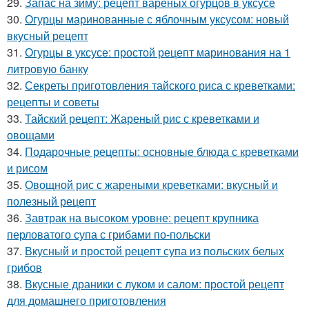
29.
Запас на зиму: рецепт вареных огурцов в уксусе
30.
Огурцы маринованные с яблочным уксусом: новый
вкусный рецепт
31.
Огурцы в уксусе: простой рецепт маринования на 1
литровую банку
32.
Секреты приготовления тайского риса с креветками:
рецепты и советы
33.
Тайский рецепт: Жареный рис с креветками и
овощами
34.
Подарочные рецепты: основные блюда с креветками
и рисом
35.
Овощной рис с жареными креветками: вкусный и
полезный рецепт
36.
Завтрак на высоком уровне: рецепт крупника
перловатого супа с грибами по-польски
37.
Вкусный и простой рецепт супа из польских белых
грибов
38.
Вкусные драники с луком и салом: простой рецепт
для домашнего приготовления