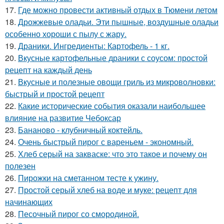
17.
Где можно провести активный отдых в Тюмени летом
18.
Дрожжевые оладьи. Эти пышные, воздушные оладьи
особенно хороши с пылу с жару.
19.
Драники. Ингредиенты: Картофель - 1 кг.
20.
Вкусные картофельные драники с соусом: простой
рецепт на каждый день
21.
Вкусные и полезные овощи гриль из микроволновки:
быстрый и простой рецепт
22.
Какие исторические события оказали наибольшее
влияние на развитие Чебоксар
23.
Бананово - клубничный коктейль.
24.
Очень быстрый пирог с вареньем - экономный.
25.
Хлеб серый на закваске: что это такое и почему он
полезен
26.
Пирожки на сметанном тесте к ужину.
27.
Простой серый хлеб на воде и муке: рецепт для
начинающих
28.
Песочный пирог со смородиной.