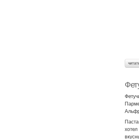
читат
Фету
Фетуч
Парме
Альфр
Паста
хотел
вкусн