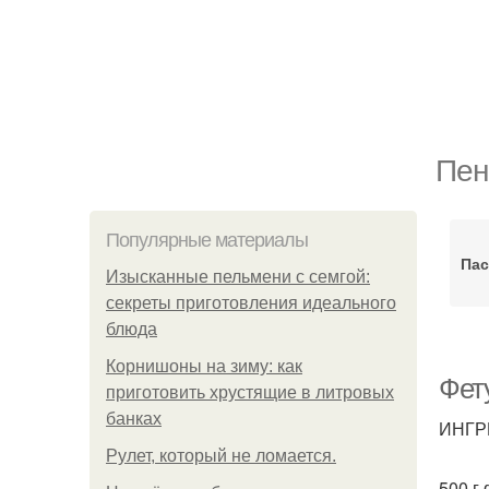
Пен
Популярные материалы
Пас
Изысканные пельмени с семгой:
секреты приготовления идеального
блюда
Корнишоны на зиму: как
Фету
приготовить хрустящие в литровых
банках
ИНГР
Рулет, который не ломается.
500 г