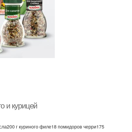
то и курицей
 масла200 г куриного филе18 помидоров черри175