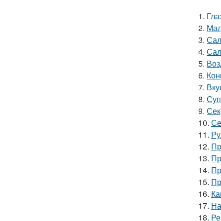
1.
Гла
2.
Мал
3.
Сал
4.
Сал
5.
Воз
6.
Кон
7.
Вку
8.
Суп
9.
Сек
10.
Се
11.
Ру
12.
Пр
13.
Пр
14.
Пр
15.
Пр
16.
Ка
17.
На
18.
Ре