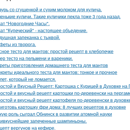
зурь со сгущенкой и сухим молоком для кулича.
енькие куличи. Такие куличики пекла тоже 3 года назад.
ат "Новогодние Часы".
ат "Купеческий" - настоящее объедение.
душная запеканка с тыквой.
феты из творога.
сное тесто для мантов: простой рецепт в хлебопечке
ер тесто на пельмени и вареники.
реты приготовления домашнего теста для мантов
креты идеального теста для мантов: тонкое и прочное
лет, который не ломается.
остой и Вкусный Рецепт: Картошка с Курицей в Духовке на
остой и вкусный рецепт картошки по-деревенски на пергам
остой и вкусный рецепт картофеля по-деревенски в духовк
иготовь картошку фри дома: 8 лучших рецептов в духовке
кую роль сыграл Обнинск в развитии атомной науки
ивкуснейшие запеченные шампиньоны.
цепт вергунов на кефире.