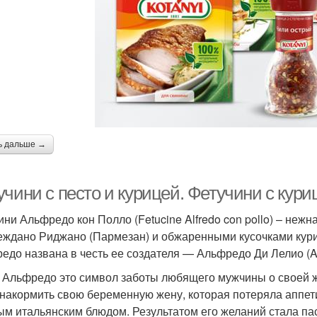
ь дальше →
чини с песто и курицей. Фетучини с курице
ини Альфредо кон Полло (Fetucine Alfredo con pollo) – нежн
ждано Риджано (Пармезан) и обжаренными кусочками куриц
едо названа в честь ее создателя — Альфредо Ди Лелио (Alfr
 Альфредо это символ заботы любящего мужчины о своей ж
 накормить свою беременную жену, которая потеряла аппети
ым итальянским блюдом. Результатом его желаний стала паста 