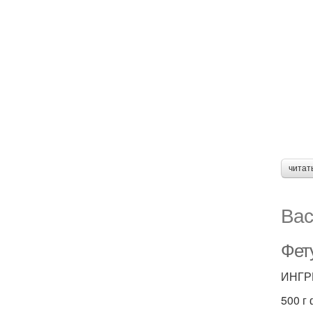
читат
Вас
Фету
ИНГР
500 г