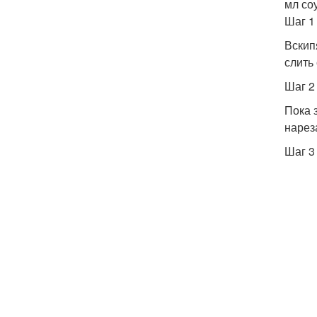
мл с
Шаг 1
Вскип
слить
Шаг 2
Пока 
нарез
Шаг 3