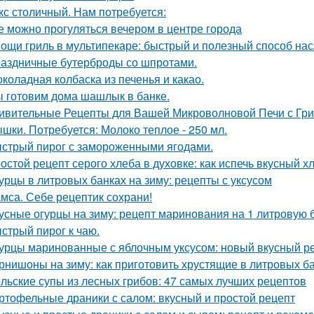
кс столичный. Нам потребуется:
е можно прогуляться вечером в центре города
ощи гриль в мультипекаре: быстрый и полезный способ нас
аздничные бутерброды со шпротами.
коладная колбаска из печенья и какао.
 готовим дома шашлык в банке.
ивительные Рецепты для Вашей Микроволновой Печи с Гр
шки. Потребуется: Молоко теплое - 250 мл.
стрый пирог с замороженными ягодами.
остой рецепт серого хлеба в духовке: как испечь вкусный х
урцы в литровых банках на зиму: рецепты с уксусом
мса. Себе рецептик сохрани!
усные огурцы на зиму: рецепт маринования на 1 литровую 
стрый пирог к чаю.
урцы маринованные с яблочным уксусом: новый вкусный р
рнишоны на зиму: как приготовить хрустящие в литровых б
льские супы из лесных грибов: 47 самых лучших рецептов
ртофельные драники с салом: вкусный и простой рецепт