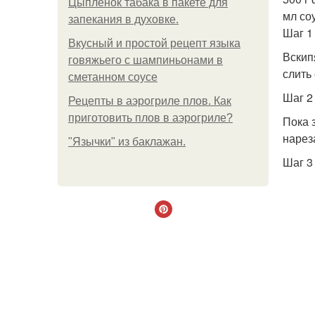
Цыплёнок табака в пакете для
мл с
запекания в духовке.
Шаг 1
Вкусный и простой рецепт языка
Вскип
говяжьего с шампиньонами в
слить
сметанном соусе
Шаг 2
Рецепты в аэрогриле плов. Как
приготовить плов в аэрогриле?
Пока 
нарез
"Язычки" из баклажан.
Шаг 3