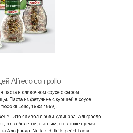
й Alfredo con pollo
ая паста в сливочном соусе с сыром
ы. Паста из фетучине с курицей в соусе
edo di Lelio, 1882-1959).
ене . Это символ любви кулинара. Альфредо
т, из-за болезни, сытным, но в тоже время
Альфредо. Nulla è difficile per chi ama.