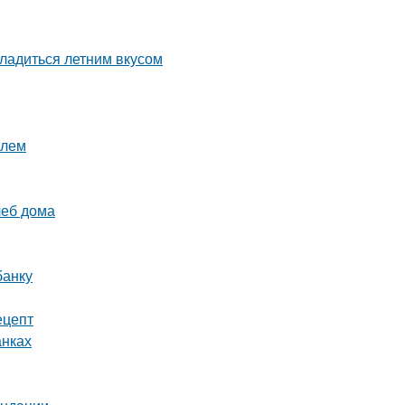
ладиться летним вкусом
илем
леб дома
банку
ецепт
анках