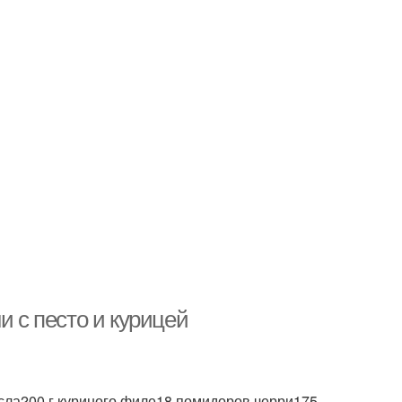
и с песто и курицей
 масла200 г куриного филе18 помидоров черри175