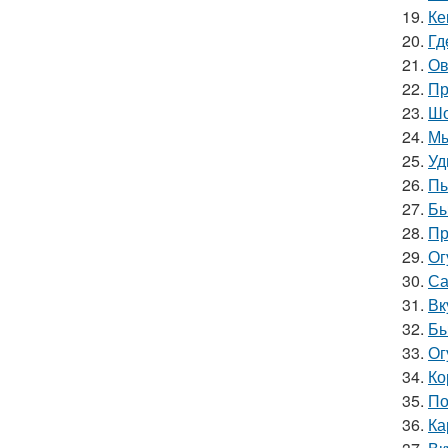
19.
Ке
20.
Гд
21.
Ов
22.
Пр
23.
Шо
24.
Мы
25.
Уд
26.
Пы
27.
Бы
28.
Пр
29.
Ог
30.
Са
31.
Вк
32.
Бы
33.
Ог
34.
Ко
35.
По
36.
Ка