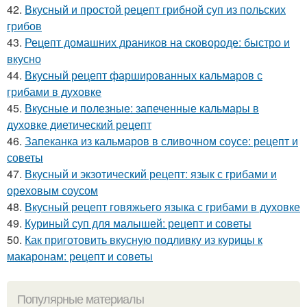
42.
Вкусный и простой рецепт грибной суп из польских
грибов
43.
Рецепт домашних драников на сковороде: быстро и
вкусно
44.
Вкусный рецепт фаршированных кальмаров с
грибами в духовке
45.
Вкусные и полезные: запеченные кальмары в
духовке диетический рецепт
46.
Запеканка из кальмаров в сливочном соусе: рецепт и
советы
47.
Вкусный и экзотический рецепт: язык с грибами и
ореховым соусом
48.
Вкусный рецепт говяжьего языка с грибами в духовке
49.
Куриный суп для малышей: рецепт и советы
50.
Как приготовить вкусную подливку из курицы к
макаронам: рецепт и советы
Популярные материалы