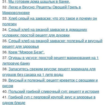
31.
Мы готовим дома шашлык в банке.
32.
Легко и Вкусно: Рецепты Овощей Гриль в
Микроволновке
33.
Хлеб серый на закваске: что это такое и почему он
полезен
34.
Серый хлеб на ржаной закваске в домашних
условиях: простой рецепт для духовки
35.
Серый хлеб на ржаной закваске: полезный и вкусный
рецепт для здоровья
36.
Крем "Мокрое Безе".
37.
Огурцы в уксусе: простой рецепт маринования на 1
литровую банку
38.
Запаситесь свежим вкусом: рецепт маринада для
огурцов без сахара на 1 литр воды
39.
Вкусный и полезный: рецепт креветок с овощами и
рисом
40.
Польский грибной сливочный суп: рецепт и история
41.
Грибной суп с перловой крупой: вкус и здоровье в
одном блюде