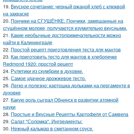
19.
Вкусное сочетание: черный ржаной хлеб с клюквой
на закваске
20.
Пончики на СГУЩЁНКЕ. Пончики, замешанные на
сгущённом молоке, получаются изумительно вкусными.
21.
Какие необычные достопримечательности можно
найти в Калининграде
22.
Простой рецепт приготовления теста для мантов
23.
Как приготовить тесто для мантов в хлебопечке
Redmond 1920: простой рецепт
24.
Рулетики из скумбрии в духовке.
25.
Самое удачное дрожжевое тесто.
26.
Легко и полезно: картошка дольками на пергаменте в
духовке
27.
Какую роль сыграл Обнинск в развитии атомной
науки
28.
Простые и Вкусные Рецепты Картофеля от Самвела
29.
Cалат "Соломка". Ингредиенты:
30.
Нежный кальмар в сметанном соусе.