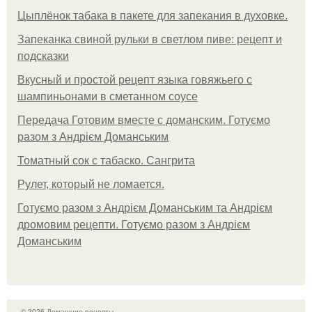
Цыплёнок табака в пакете для запекания в духовке.
Запеканка свиной рульки в светлом пиве: рецепт и
подсказки
Вкусный и простой рецепт языка говяжьего с
шампиньонами в сметанном соусе
Передача Готовим вместе с доманским. Готуємо
разом з Андрієм Доманським
Томатный сок с табаско. Сангрита
Рулет, который не ломается.
Готуємо разом з Андрієм Доманським та Андрієм
дромовим рецепти. Готуємо разом з Андрієм
Доманським
© 2026 Домашние рецепты