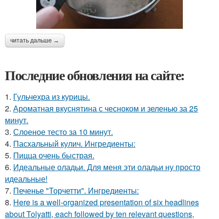
читать дальше →
Последние обновления на сайте:
1.
Гульчехра из курицы.
2.
Ароматная вкуснятина с чесноком и зеленью за 25
минут.
3.
Слоеное тесто за 10 минут.
4.
Пасхальный кулич. Ингредиенты:
5.
Пицца очень быстрая.
6.
Идеальные оладьи. Для меня эти оладьи ну просто
идеальные!
7.
Печенье "Торчетти". Ингредиенты:
8.
Here is a well-organized presentation of six headlines
about Tolyatti, each followed by ten relevant questions,