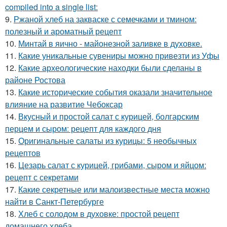
compiled into a single list:
9.
Ржаной хлеб на закваске с семечками и тмином:
полезный и ароматный рецепт
10.
Минтай в яично - майонезной заливке в духовке.
11.
Какие уникальные сувениры можно привезти из Уфы
12.
Какие археологические находки были сделаны в
районе Ростова
13.
Какие исторические события оказали значительное
влияние на развитие Чебоксар
14.
Вкусный и простой салат с курицей, болгарским
перцем и сыром: рецепт для каждого дня
15.
Оригинальные салаты из курицы: 5 необычных
рецептов
16.
Цезарь салат с курицей, грибами, сыром и яйцом:
рецепт с секретами
17.
Какие секретные или малоизвестные места можно
найти в Санкт-Петербурге
18.
Хлеб с солодом в духовке: простой рецепт
домашнего хлеба