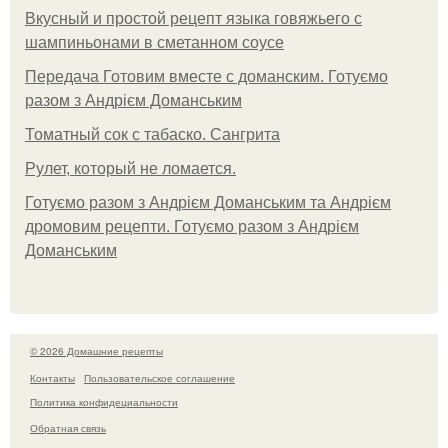
Вкусный и простой рецепт языка говяжьего с
шампиньонами в сметанном соусе
Передача Готовим вместе с доманским. Готуємо
разом з Андрієм Доманським
Томатный сок с табаско. Сангрита
Рулет, который не ломается.
Готуємо разом з Андрієм Доманським та Андрієм
дромовим рецепти. Готуємо разом з Андрієм
Доманським
© 2026 Домашние рецепты
Контакты
Пользовательское соглашение
Политика конфидециальности
Обратная связь