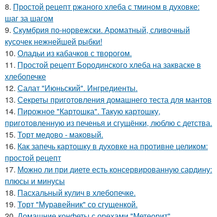
8.
Простой рецепт ржаного хлеба с тмином в духовке:
шаг за шагом
9.
Скумбрия по-норвежски. Ароматный, сливочный
кусочек нежнейшей рыбки!
10.
Оладьи из кабачков с творогом.
11.
Простой рецепт Бородинского хлеба на закваске в
хлебопечке
12.
Салат "Июньский". Ингредиенты.
13.
Секреты приготовления домашнего теста для мантов
14.
Пирожное "Картошка". Такую картошку,
приготовленную из печенья и сгущёнки, люблю с детства.
15.
Торт медово - маковый.
16.
Как запечь картошку в духовке на противне целиком:
простой рецепт
17.
Можно ли при диете есть консервированную сардину:
плюсы и минусы
18.
Пасхальный кулич в хлебопечке.
19.
Торт "Муравейник" со сгущенкой.
20.
Домашние конфеты с орехами "Метеорит".