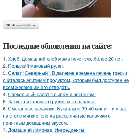
читать дальше →
Последние обновления на сайте:
1.
Хлеб. Домашний хлеб мама печет уже более 20 лет.
2.
Польский маковый рулет.
3.
Салат "Северный". В далекие времена печень трески
считалась элитным продуктом, который был доступен не
всем желающим его отведать.
4.
Свекольный салат с сыром и чесноком.
5.
Закуска из тонкого грузинского лаваша.
6.
Сметанные калачики. Буквально 30-40 минут - и у вас
на столе мягкие, слегка рассыпчатые калачики с
приятным домашним вкусом.
7.
Домашний лимонад. Ингредиенты: