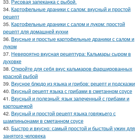
33.
Рисовая запеканка с рыбой.
34.
Картофельные драники с салом: вкусный и простой
рецепт
35.
Картофельные драники с салом и луком: простой
рецепт для домашней кухни
36.
Вкусные и простые картофельные драники с салом и
луком
37.
Невероятно вкусная рецептура: Кальмары сыром в
духовке
38.
Откройте для себя вкус кальмаров фаршированных
красной рыбой
39.
Вкусное блюдо из языка и грибов: рецепт и подсказки
40.
Вкусный рецепт языка с грибами в сметанном соусе
41.
Вкусный и полезный: язык запеченный с грибами и
картошечкой
42.
Вкусный и простой рецепт языка говяжьего с
шампиньонами в сметанном соусе
43.
Быстро и вкусно: самый простой и быстрый ужин для
занятого человека