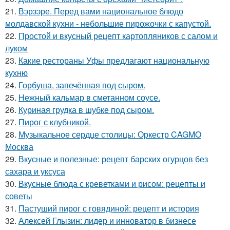
21.
Вэрзэре. Перед вами национальное блюдо
молдавской кухни - небольшие пирожочки с капустой.
22.
Простой и вкусный рецепт картопляников с салом и
луком
23.
Какие рестораны Уфы предлагают национальную
кухню
24.
Горбуша, запечённая под сыром.
25.
Нежный кальмар в сметанном соусе.
26.
Куриная грудка в шубке под сыром.
27.
Пирог с клубникой.
28.
Музыкальное сердце столицы: Оркестр CAGMO
Москва
29.
Вкусные и полезные: рецепт барских огурцов без
сахара и уксуса
30.
Вкусные блюда с креветками и рисом: рецепты и
советы
31.
Пастуший пирог с говядиной: рецепт и история
32.
Алексей Глызин: лидер и инноватор в бизнесе