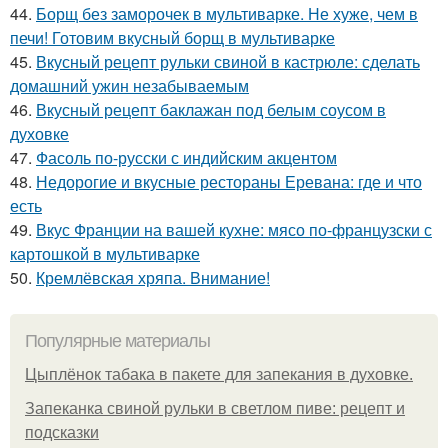
44.
Борщ без заморочек в мультиварке. Не хуже, чем в
печи! Готовим вкусный борщ в мультиварке
45.
Вкусный рецепт рульки свиной в кастрюле: сделать
домашний ужин незабываемым
46.
Вкусный рецепт баклажан под белым соусом в
духовке
47.
Фасоль по-русски с индийским акцентом
48.
Недорогие и вкусные рестораны Еревана: где и что
есть
49.
Вкус Франции на вашей кухне: мясо по-французски с
картошкой в мультиварке
50.
Кремлёвская хряпа. Внимание!
Популярные материалы
Цыплёнок табака в пакете для запекания в духовке.
Запеканка свиной рульки в светлом пиве: рецепт и
подсказки