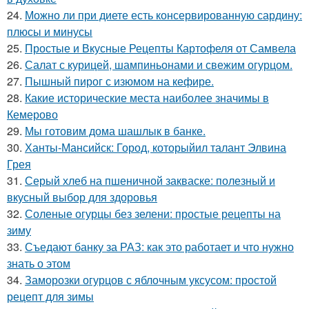
24.
Можно ли при диете есть консервированную сардину:
плюсы и минусы
25.
Простые и Вкусные Рецепты Картофеля от Самвела
26.
Салат с курицей, шампиньонами и свежим огурцом.
27.
Пышный пирог с изюмом на кефире.
28.
Какие исторические места наиболее значимы в
Кемерово
29.
Мы готовим дома шашлык в банке.
30.
Ханты-Мансийск: Город, которыйил талант Элвина
Грея
31.
Серый хлеб на пшеничной закваске: полезный и
вкусный выбор для здоровья
32.
Соленые огурцы без зелени: простые рецепты на
зиму
33.
Съедают банку за РАЗ: как это работает и что нужно
знать о этом
34.
Заморозки огурцов с яблочным уксусом: простой
рецепт для зимы