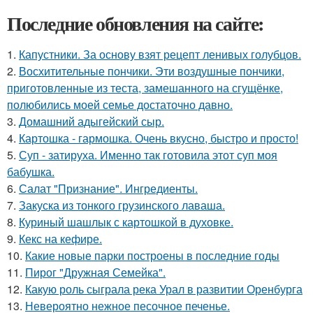
Последние обновления на сайте:
1.
Капустники. За основу взят рецепт ленивых голубцов.
2.
Восхитительные пончики. Эти воздушные пончики,
приготовленные из теста, замешанного на сгущёнке,
полюбились моей семье достаточно давно.
3.
Домашний адыгейский сыр.
4.
Картошка - гармошка. Очень вкусно, быстро и просто!
5.
Суп - затируха. Именно так готовила этот суп моя
бабушка.
6.
Салат "Признание". Ингредиенты.
7.
Закуска из тонкого грузинского лаваша.
8.
Куриный шашлык с картошкой в духовке.
9.
Кекс на кефире.
10.
Какие новые парки построены в последние годы
11.
Пирог "Дружная Семейка".
12.
Какую роль сыграла река Урал в развитии Оренбурга
13.
Невероятно нежное песочное печенье.