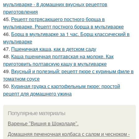
мультиварке - 8 домашних вкусных рецептов
приготовления
45.
Рецепт потрясающего постного борща в
мультиварке. Рецепт постного борща в мультиварке
46.
Борщ в мультиварке за 1 час. Борщ классический в
мультиварке
47.
Пшеничная каша, как в детском саду
48.
Каша пшеничная полтавская на молоке. Как
приготовить полтавскую кашу в мультиварке
49.
Вкусный и полезный: рецепт пюре с куриным филе в
томатном соусе
50.
Куриная грудка с картофельным пюре: простой
рецепт для домашнего ужина
Популярные материалы
Варенье "Вишня в Шоколаде".
Домашняя печеночная колбаса с салом и чесноком -