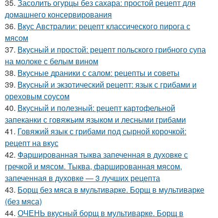
35.
Засолить огурцы без сахара: простой рецепт для
домашнего консервирования
36.
Вкус Австралии: рецепт классического пирога с
мясом
37.
Вкусный и простой: рецепт польского грибного супа
на молоке с белым вином
38.
Вкусные драники с салом: рецепты и советы
39.
Вкусный и экзотический рецепт: язык с грибами и
ореховым соусом
40.
Вкусный и полезный: рецепт картофельной
запеканки с говяжьим языком и лесными грибами
41.
Говяжий язык с грибами под сырной корочкой:
рецепт на вкус
42.
Фаршированная тыква запеченная в духовке с
гречкой и мясом. Тыква, фаршированная мясом,
запеченная в духовке — 3 лучших рецепта
43.
Борщ без мяса в мультиварке. Борщ в мультиварке
(без мяса)
44.
ОЧЕНЬ вкусный борщ в мультиварке. Борщ в