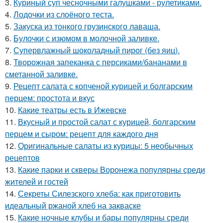
3.
Куриный суп чесночными галушками - рулетиками.
4.
Лодочки из слоёного теста.
5.
Закуска из тонкого грузинского лаваша.
6.
Булочки с изюмом в молочной заливке.
7.
Супервлажный шоколадный пирог (без яиц).
8.
Творожная запеканка с персиками/бананами в
сметанной заливке.
9.
Рецепт салата с копченой курицей и болгарским
перцем: простота и вкус
10.
Какие театры есть в Ижевске
11.
Вкусный и простой салат с курицей, болгарским
перцем и сыром: рецепт для каждого дня
12.
Оригинальные салаты из курицы: 5 необычных
рецептов
13.
Какие парки и скверы Воронежа популярны среди
жителей и гостей
14.
Секреты Силезского хлеба: как приготовить
идеальный ржаной хлеб на закваске
15.
Какие ночные клубы и бары популярны среди