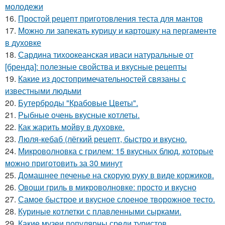
молодежи
16.
Простой рецепт приготовления теста для мантов
17.
Можно ли запекать курицу и картошку на пергаменте
в духовке
18.
Сардина тихоокеанская иваси натуральные от
[бренда]: полезные свойства и вкусные рецепты
19.
Какие из достопримечательностей связаны с
известными людьми
20.
Бутерброды "Крабовые Цветы".
21.
Рыбные очень вкусные котлеты.
22.
Как жарить мойву в духовке.
23.
Люля-кебаб (лёгкий рецепт, быстро и вкусно.
24.
Микроволновка с грилем: 15 вкусных блюд, которые
можно приготовить за 30 минут
25.
Домашнее печенье на скорую руку в виде коржиков.
26.
Овощи гриль в микроволновке: просто и вкусно
27.
Самое быстрое и вкусное слоеное творожное тесто.
28.
Куриные котлетки с плавленными сырками.
29.
Какие музеи популярны среди туристов