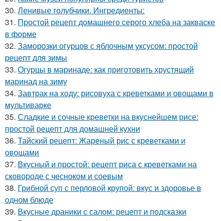
30.
Ленивые голубчики. Ингредиенты:
31.
Простой рецепт домашнего серого хлеба на закваске
в форме
32.
Заморозки огурцов с яблочным уксусом: простой
рецепт для зимы
33.
Огурцы в маринаде: как приготовить хрустящий
маринад на зиму
34.
Завтрак на ходу: рисовуха с креветками и овощами в
мультиварке
35.
Сладкие и сочные креветки на вкуснейшем рисе:
простой рецепт для домашней кухни
36.
Тайский рецепт: Жареный рис с креветками и
овощами
37.
Вкусный и простой: рецепт риса с креветками на
сковороде с чесноком и соевым
38.
Грибной суп с перловой крупой: вкус и здоровье в
одном блюде
39.
Вкусные драники с салом: рецепт и подсказки