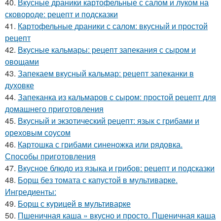
40.
Вкусные драники картофельные с салом и луком на
сковороде: рецепт и подсказки
41.
Картофельные драники с салом: вкусный и простой
рецепт
42.
Вкусные кальмары: рецепт запекания с сыром и
овощами
43.
Запекаем вкусный кальмар: рецепт запеканки в
духовке
44.
Запеканка из кальмаров с сыром: простой рецепт для
домашнего приготовления
45.
Вкусный и экзотический рецепт: язык с грибами и
ореховым соусом
46.
Картошка с грибами синеножка или рядовка.
Способы приготовления
47.
Вкусное блюдо из языка и грибов: рецепт и подсказки
48.
Борщ без томата с капустой в мультиварке.
Ингредиенты:
49.
Борщ с курицей в мультиварке
50.
Пшеничная каша » вкусно и просто. Пшеничная каша