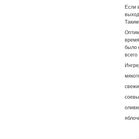
Если 
выход
Таким
Оптим
время
было 
всего
Ингре
мякот
свежи
соевы
оливк
яблоч