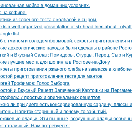
инованная мойва в домашних условиях.
с на кефире.
етики из слоеного теста с колбасой и сыром.
 is a well-organized presentation of six headlines about Tolyatt
single list:
б с тмином и солодом формовой: секреты приготовления и
кие археологические находки были сделаны в районе Рост
гкий и Вкусный Салат: Помидоры, Огурцы, Перец, Сыр и Ку
кие лучшие места для шопинга в Ростове-на-Дону
креты приготовления ржаного хлеба на закваске в хлебопе
остой рецепт приготовления теста для мантов
ргей Трофимов: Голос Выборга
остой и Вкусный Рецепт Запеченной Картошки на Пергаме
ртофель: 7 простых и оригинальных рецептов
жно ли при диете есть консервированную сардину: плюсы 
итень. Напиток старинный и почему-то забытый.
ожжевые оладьи. Эти пышные, воздушные оладьи особенно
кс столичный. Нам потребуется: