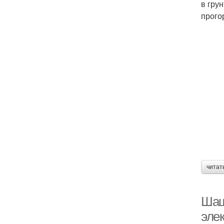
в гру
прого
читат
Шаш
эле