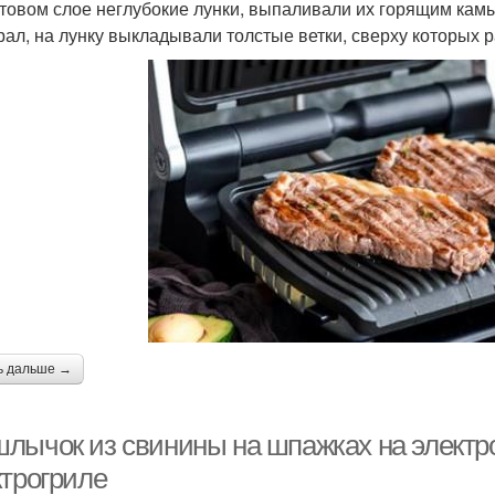
нтовом слое неглубокие лунки, выпаливали их горящим камы
рал, на лунку выкладывали толстые ветки, сверху которых 
ь дальше →
лычок из свинины на шпажках на электр
ктрогриле