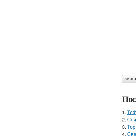
читат
Пос
1.
Теф
2.
Соч
3.
Тор
4.
Све