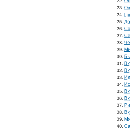
22.
Ол
23.
Ов
24.
Гр
25.
До
26.
Со
27.
Се
28.
Че
29.
Ми
30.
Бы
31.
Вк
32.
Вк
33.
Ид
34.
Ис
35.
Вк
36.
Вк
37.
Ри
38.
Вк
39.
Мя
40.
Са