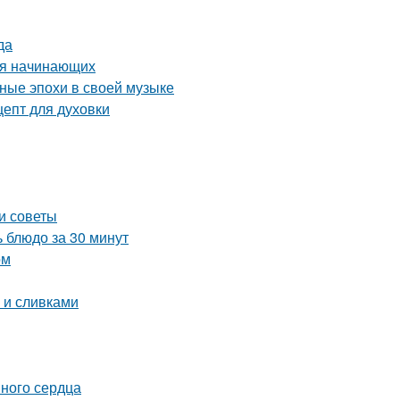
да
ля начинающих
зные эпохи в своей музыке
цепт для духовки
и советы
 блюдо за 30 минут
ом
й и сливками
иного сердца