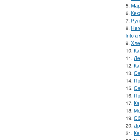
5.
Мар
6.
Кек
7.
Рул
8.
Here
into a 
9.
Хле
10.
Ка
11.
Ле
12.
Ка
13.
Се
14.
Пр
15.
Се
16.
Пр
17.
Ка
18.
Мо
19.
Сб
20.
Др
21.
Ке