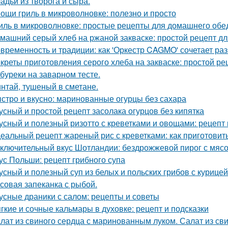
адьи из творога и сыра.
ощи гриль в микроволновке: полезно и просто
иль в микроволновке: простые рецепты для домашнего обе
машний серый хлеб на ржаной закваске: простой рецепт д
временность и традиции: как 'Оркестр CAGMO' сочетает ра
креты приготовления серого хлеба на закваске: простой ре
буреки на заварном тесте.
нтай, тушеный в сметане.
стро и вкусно: маринованные огурцы без сахара
усный и простой рецепт засолака огурцов без кипятка
усный и полезный ризотто с креветками и овощами: рецепт 
еальный рецепт жареный рис с креветками: как приготовить
ключительный вкус Шотландии: бездрожжевой пирог с мяс
ус Польши: рецепт грибного супа
усный и полезный суп из белых и польских грибов с курице
совая запеканка с рыбой.
усные драники с салом: рецепты и советы
гкие и сочные кальмары в духовке: рецепт и подсказки
лат из свиного сердца с маринованным луком. Салат из св