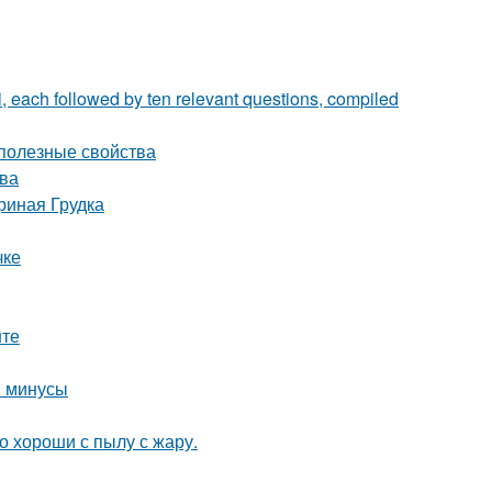
i, each followed by ten relevant questions, compiled
 полезные свойства
ова
риная Грудка
чке
нте
и минусы
 хороши с пылу с жару.