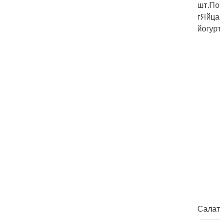
шт.По
гЯйца
йогур
Салат