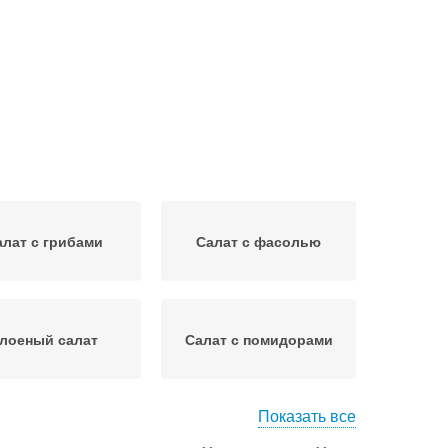
алат с грибами
Салат с фасолью
лоеный салат
Салат с помидорами
Показать все
алат из рисини
Салат из картошки