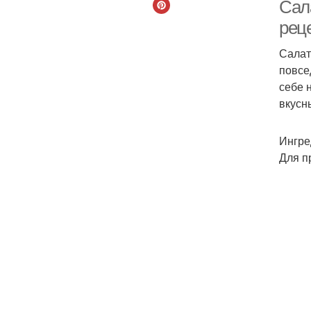
Сал
рец
Салат
С
повсе
себе 
вкусн
Ингре
Для п