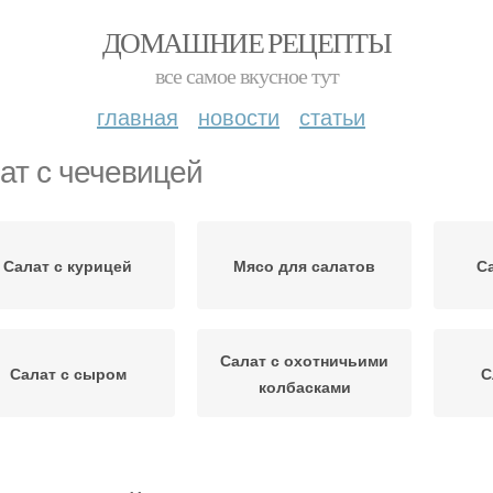
ДОМАШНИЕ РЕЦЕПТЫ
все самое вкусное тут
главная
новости
статьи
ат с чечевицей
Салат с курицей
Мясо для салатов
С
Салат с охотничьими
Салат с сыром
С
колбасками
Зеленый салат
Салат с рисом
С