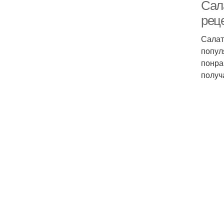
Сала
рец
Салат
попул
понра
получ