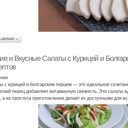
ь дальше →
кие и Вкусные Салаты с Курицей и Болга
ептов
ение
ы с курицей и болгарским перцем — это идеальное сочетани
рский перец добавляет витаминную свежесть. Эти салаты и
, а их простота приготовления делает их доступными для вс