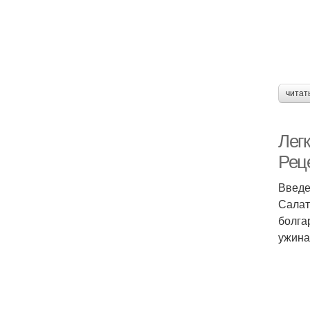
читат
Лег
Рец
Введ
Салат
болга
ужина