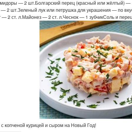
мидоры — 2 шт.Болгарский перец (красный или жёлтый) — 1
 — 2 шт.Зеленый лук или петрушка для украшения — по вк
т — 2 ст. л.Майонез — 2 ст. л.Чеснок — 1 зубчикСоль и пере
 с копченой курицей и сыром на Новый Год!