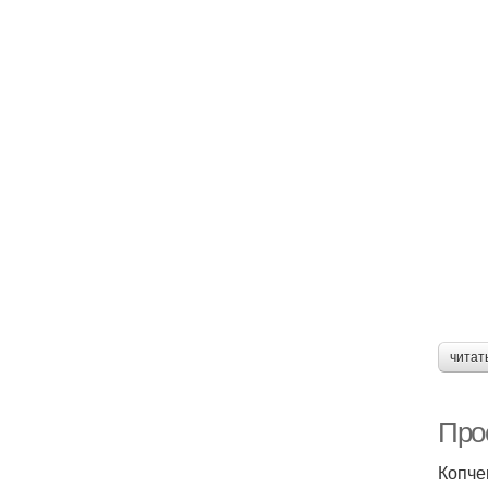
читат
Про
Копче