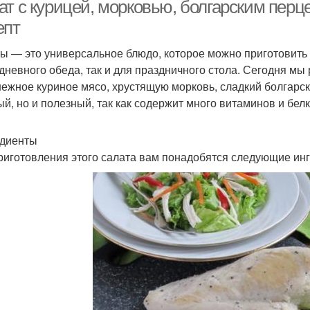
ат с курицей, морковью, болгарским перц
епт
ы — это универсальное блюдо, которое можно приготовить 
алат из баклажанов
Овощной салат
дневного обеда, так и для праздничного стола. Сегодня мы 
нежное куриное мясо, хрустящую морковь, сладкий болгарск
ый, но и полезный, так как содержит много витаминов и белк
диенты
риготовления этого салата вам понадобятся следующие ин