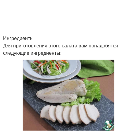
Салат к рыбе
Салат из картофеля
Ингредиенты
Для приготовления этого салата вам понадобятся
следующие ингредиенты:
Баклажаны в томате
Баклажаны на зиму
Баклажаны с
Соус с баклажанами
помидорами
Баклажаны в томатном
Вкусные баклажаны
соусе