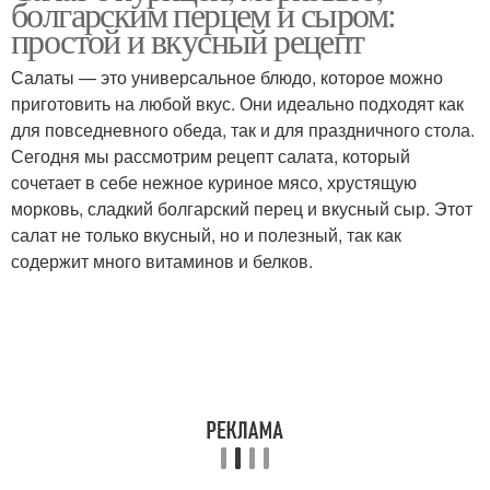
болгарским перцем и сыром:
колбасками
простой и вкусный рецепт
Салаты — это универсальное блюдо, которое можно
приготовить на любой вкус. Они идеально подходят как
Слоеный салат
Салат с помидорами
для повседневного обеда, так и для праздничного стола.
Сегодня мы рассмотрим рецепт салата, который
сочетает в себе нежное куриное мясо, хрустящую
морковь, сладкий болгарский перец и вкусный сыр. Этот
Зеленый салат
Салат с рисом
салат не только вкусный, но и полезный, так как
содержит много витаминов и белков.
Салат с чечевицей
Салат из рисини
Салат из картошки
Овощной салат