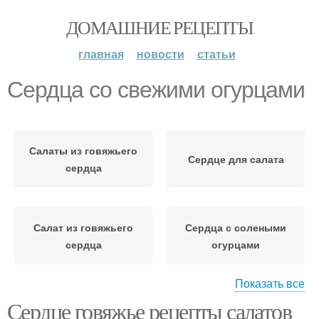
ДОМАШНИЕ РЕЦЕПТЫ
главная
новости
статьи
Сердца со свежими огурцами
Салаты из говяжьего
Сердце для салата
сердца
Салат из говяжьего
Сердца с солеными
сердца
огурцами
Показать все
Сердце говяжье рецепты салатов
Салат с говяжьим
Сердца с яйцом