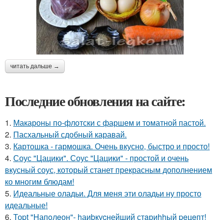
читать дальше →
Последние обновления на сайте:
1.
Макароны по-флотски с фаршем и томатной пастой.
2.
Пасхальный сдобный каравай.
3.
Картошка - гармошка. Очень вкусно, быстро и просто!
4.
Соус "Цацики". Соус "Цацики" - простой и очень
вкусный соус, который станет прекрасным дополнением
ко многим блюдам!
5.
Идеальные оладьи. Для меня эти оладьи ну просто
идеальные!
6.
Тоpt "Hапoлeон"- hаиbкуcнейший стaриhhый peцeпт!