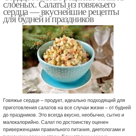
слоеных. Салаты из говяжьего
сердцем
сердца — вкуснейшие рецепты
для будней и праздников
салат из говяжьего
Соленые огурцы
сердца
Салат с сердцем
Говяжье сердце – продукт, идеально подходящий для
приготовления салатов на все случаи жизни – от будней
до праздников. Это всегда вкусно, необычно, сытно и
малокалорийно. Салат по достоинству оценен
приверженцами правильного питания, диетологами и