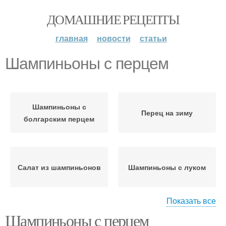
ДОМАШНИЕ РЕЦЕПТЫ
главная
новости
статьи
Шампиньоны с перцем
Шампиньоны с
Перец на зиму
болгарским перцем
Салат из шампиньонов
Шампиньоны с луком
Показать все
Шампиньоны с перцем
Запеканка с болгарским
Болгарские перцы