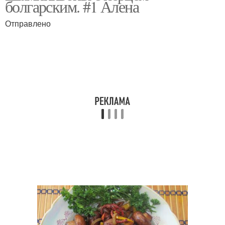
болгарским. #1 Алена
перцем
Отправлено
Блюда из шампиньонов
Болгарский перец
Грибы с болгарским
Острые шампиньоны
перцем
Шампиньоны с
помидорами