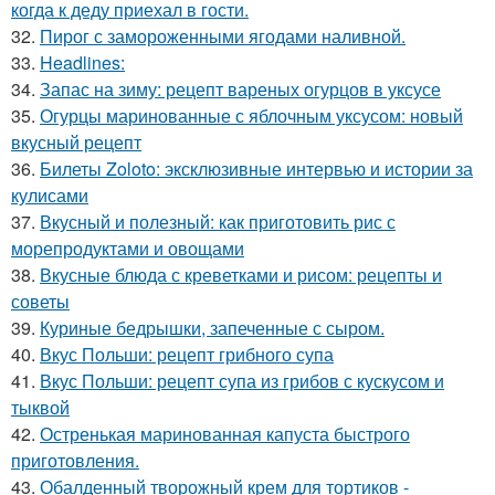
когда к деду приехал в гости.
32.
Пирог с замороженными ягодами наливной.
33.
Headlines:
34.
Запас на зиму: рецепт вареных огурцов в уксусе
35.
Огурцы маринованные с яблочным уксусом: новый
вкусный рецепт
36.
Билеты Zoloto: эксклюзивные интервью и истории за
кулисами
37.
Вкусный и полезный: как приготовить рис с
морепродуктами и овощами
38.
Вкусные блюда с креветками и рисом: рецепты и
советы
39.
Куриные бедрышки, запеченные с сыром.
40.
Вкус Польши: рецепт грибного супа
41.
Вкус Польши: рецепт супа из грибов с кускусом и
тыквой
42.
Остренькая маринованная капуста быстрого
приготовления.
43.
Обалденный творожный крем для тортиков -