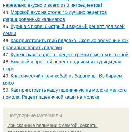
нереально вкусно и всего из 3 ингредиентов!
44.
Морской вкус на столе: 15 лучших рецептов
фаршированных кальмаров
45.
Курица с пюре: быстрый и вкусный рецепт для всей
семьи
46.
Как приготовить гриб рядовка. Сколько времени и как
правильно варить рядовки
47.
Купеческая сладость: рецепт гречки с мясом и тыквой
48.
Вкусный и простой рецепт подливы из курицы для
пюре
49.
Классический люля-кебаб из баранины. Выбираем
мясо
50.
Как приготовить кашу пшеничную на молоке мелкого
помола. Рецепт пшеничной каши на молоке
Популярные материалы
Изысканные пельмени с семгой: секреты