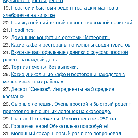
Мулинекс: простой рецепт
19.
Простой и быстрый рецепт теста для мантов в
хлебопечке на кипятке
20.
Наивкуснейший тёртый пирог с творожной начинкой.
21.
Headlines:
22.
Домашние конфеты с орехами "Метеорит".
23.
Какие кафе и рестораны популярны среди туристов
24.
Вкусные картофельные драники с соусом: простой
рецепт на каждый день
25.
Торт из печенья без выпечки.
26.
Какие уникальные кафе и рестораны находятся в
менее известных районах
27.
Десерт "Снежок". Ингредиенты на 3 средние
креманки.
28.
Сырные лепешки. Очень простой и быстрый рецепт
приготовления сырных лепешек на сковороде.
29.
Пышки. Потребуется: Молоко теплое - 250 мл.
30.
Горшочек, вари! Обязательно попробуйте!
31.
Молочный сахар. Первый раз я его попробовал,