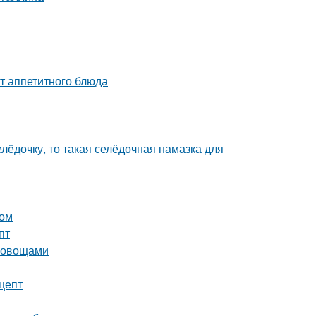
т аппетитного блюда
лёдочку, то такая селёдочная намазка для
том
пт
и овощами
цепт