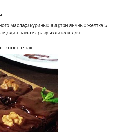
ы:
чного масла;3 куриных яиц;три яичных желтка;5
оли;один пакетик разрыхлителя для
 готовьте так: