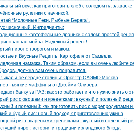
икальный вкус: как приготовить хлеб с солодом на закваске
чёночные рулетики с начинкой.
нтай "Молочные Реки, Рыбные Берега".
ус чесночный. Ингредиенты:
адиционные картофельные драники с салом: простой рецеп
ринованная мойва. Надёжный рецепт!
ртый пирог с творогом и маком.
остые и Вкусные Рецепты Картофеля от Самвела
ледочная намазка. Таким образом, если вы очень любите се
бродов, должна вам очень понравится.
зыкальное сердце столицы: Оркестр CAGMO Москва
пер - мягкие маффины от Джейми Оливера.
едают банку за РАЗ: как это работает и что нужно знать о э
рый рис с овощами и креветками: вкусный и полезный реце
усный и полезный: как приготовить рис с морепродуктами 
кий и бурый рис: новый подход к приготовлению ужина
ощной рис с жареными креветками: вкусный и полезный ре
стуший пирог: история и традиции ирландского блюда