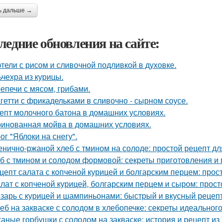
ь дальше →
ледние обновления на сайте:
тели с рисом и сливочной подливкой в духовке.
ьчехра из курицы.
епечи с мясом, грибами.
гетти с фрикадельками в сливочно - сырном соусе.
епт молочного батона в домашних условиях.
инованная мойва в домашних условиях.
ог "Яблоки на снегу".
нично-ржаной хлеб с тмином на солоде: простой рецепт д
б с тмином и солодом формовой: секреты приготовления и
цепт салата с копченой курицей и болгарским перцем: прост
лат с копченой курицей, болгарским перцем и сыром: прост
зарь с курицей и шампиньонами: быстрый и вкусный рецеп
еб на закваске с солодом в хлебопечке: секреты идеального
аные горбушки с солодом на закваске: история и рецепт из