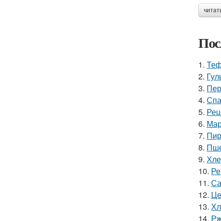
читат
Пос
1.
Теф
2.
Гул
3.
Пер
4.
Спа
5.
Рец
6.
Мар
7.
Пир
8.
Пше
9.
Хле
10.
Ре
11.
Са
12.
Це
13.
Хл
14.
Рж