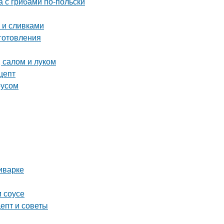
а с грибами по-польски
й и сливками
готовления
 салом и луком
цепт
оусом
иварке
 соусе
цепт и советы