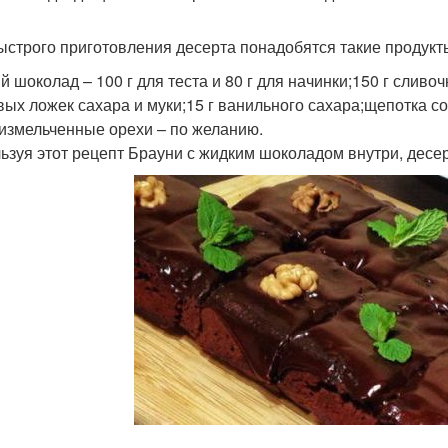
ыстрого приготовления десерта понадобятся такие продукт
й шоколад – 100 г для теста и 80 г для начинки;150 г сливо
вых ложек сахара и муки;15 г ванильного сахара;щепотка с
;измельченные орехи – по желанию.
ьзуя этот рецепт Брауни с жидким шоколадом внутри, десерт