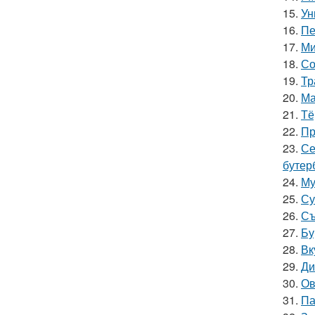
15.
Ун
16.
Пе
17.
Ми
18.
Со
19.
Тр
20.
Ма
21.
Тё
22.
Пр
23.
Се
бутер
24.
Му
25.
Су
26.
Съ
27.
Бу
28.
Вк
29.
Ди
30.
Ов
31.
Па