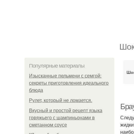
Шок
Популярные материалы
Шо
Изысканные пельмени с семгой:
секреты приготовления идеального
блюда
Рулет, который не ломается.
Бра
Вкусный и простой рецепт языка
Следу
говяжьего с шампиньонами в
жидки
сметанном соусе
наибо