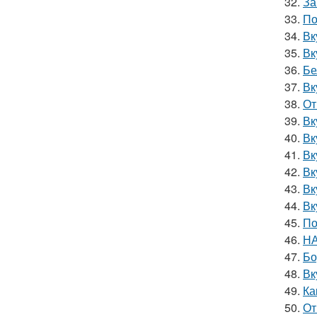
32.
За
33.
По
34.
Вк
35.
Вк
36.
Бе
37.
Вк
38.
От
39.
Вк
40.
Вк
41.
Вк
42.
Вк
43.
Вк
44.
Вк
45.
По
46.
НА
47.
Бо
48.
Вк
49.
Ка
50.
От