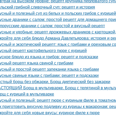
втрак на высоком уровне: рецепт крупника перловатого суп
льский грибной сливочный суп: рецепт и история
усный и полезный суп из белых и польских грибов с курице
усные драники с салом: простой рецепт для домашнего при
лорусские драники с салом: простой и вкусный рецепт
усные и удобные: рецепт дрожжевых драников с картошкой,
кройте для себя блюдо Армана Давлетьярова: история и ре
усный и экзотический рецепт: язык с грибами и ореховым с
усный рецепт картофельного пюре с курицей
усное блюдо из языка и грибов: рецепт и подсказки
усный рецепт языка свиной с грибами
усный и простой рецепт запеканки языка с грибами
усные свиные языки с грибами: рецепт и подсказки
стный борщ без обжарки. Борщ диетический без зажарки
СТОЯЩИЙ Борщ в мультиварке. Борщ с телятиной в мульт
рщ с курицей в мультиварке
усный и полезный: рецепт пюре с куриным филе в томатном
к приготовить вкусную подливку из курицы к макаронам: ре
кройте для себя новые вкусы: куриное филе к пюре