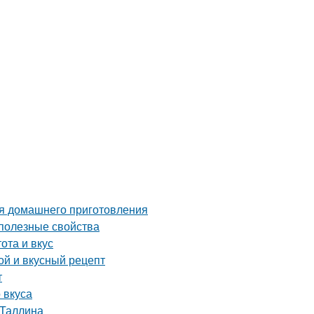
ля домашнего приготовления
 полезные свойства
ота и вкус
ой и вкусный рецепт
т
 вкуса
 Таллина