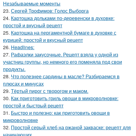
Незабываемые моменты
23.
Сергей Трофимов: Голос Выборга
24.
Картошка дольками по-деревенски в духовке:
простой и вкусный рецепт
25.
Картошка на пергаментной бумаге в духовке с
курицей: простой и вкусный рецепт
26.
Headlines:
27.
Рафаэлки закусочные. Рецепт взяла у одной из
участниц группы, но немного его поменяла под свои
продукты.
28.
Что полезнее сардины в масле? Разбираемся в
плюсах и минусах
29.
Тёртый пирог с творогом и маком.
30.
Как приготовить гриль овощи в микроволновке:
простой и быстрый рецепт
31.
Быстро и полезно: как приготовить овощи в
микроволновке
32.
Простой серый хлеб на ржаной закваске: рецепт для
начинающих