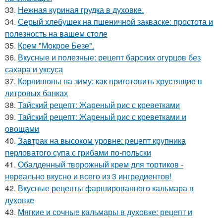
33.
Нежная куриная грудка в духовке.
34.
Серый хлебушек на пшеничной закваске: простота и
полезность на вашем столе
35.
Крем "Мокрое Безе".
36.
Вкусные и полезные: рецепт барских огурцов без
сахара и уксуса
37.
Корнишоны на зиму: как приготовить хрустящие в
литровых банках
38.
Тайский рецепт: Жареный рис с креветками
39.
Тайский рецепт: Жареный рис с креветками и
овощами
40.
Завтрак на высоком уровне: рецепт крупника
перловатого супа с грибами по-польски
41.
Обалденный творожный крем для тортиков -
нереально вкусно и всего из 3 ингредиентов!
42.
Вкусные рецепты фаршированного кальмара в
духовке
43.
Мягкие и сочные кальмары в духовке: рецепт и