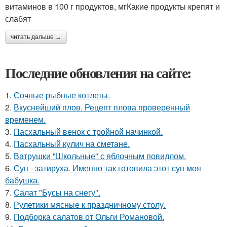
витаминов в 100 г продуктов, мгКакие продукты крепят и
слабят
читать дальше →
Последние обновления на сайте:
1.
Сочные рыбные котлеты.
2.
Вкуснейший плов. Рецепт плова проверенный
временем.
3.
Пасхальный венок с тройной начинкой.
4.
Пасхальный кулич на сметане.
5.
Ватрушки "Школьные" с яблочным повидлом.
6.
Суп - затируха. Именно так готовила этот суп моя
бабушка.
7.
Салат "Бусы на снегу".
8.
Рулетики мясные к праздничному столу.
9.
Подборка салатов от Ольги Романовой.