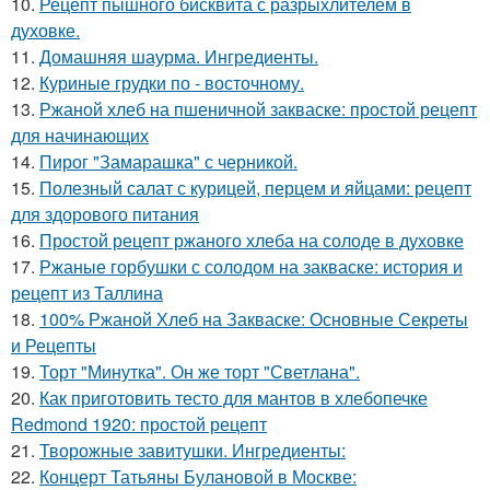
10.
Рецепт пышного бисквита с разрыхлителем в
духовке.
11.
Домашняя шаурма. Ингредиенты.
12.
Куриные грудки по - восточному.
13.
Ржаной хлеб на пшеничной закваске: простой рецепт
для начинающих
14.
Пирог "Замарашка" с черникой.
15.
Полезный салат с курицей, перцем и яйцами: рецепт
для здорового питания
16.
Простой рецепт ржаного хлеба на солоде в духовке
17.
Ржаные горбушки с солодом на закваске: история и
рецепт из Таллина
18.
100% Ржаной Хлеб на Закваске: Основные Секреты
и Рецепты
19.
Торт "Минутка". Он же торт "Светлана".
20.
Как приготовить тесто для мантов в хлебопечке
Redmond 1920: простой рецепт
21.
Творожные завитушки. Ингредиенты:
22.
Концерт Татьяны Булановой в Москве: