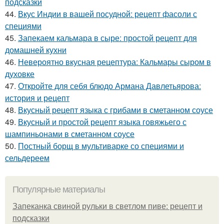
подсказки
44.
Вкус Индии в вашей посудной: рецепт фасоли с
специями
45.
Запекаем кальмара в сыре: простой рецепт для
домашней кухни
46.
Невероятно вкусная рецептура: Кальмары сыром в
духовке
47.
Откройте для себя блюдо Армана Давлетьярова:
история и рецепт
48.
Вкусный рецепт языка с грибами в сметанном соусе
49.
Вкусный и простой рецепт языка говяжьего с
шампиньонами в сметанном соусе
50.
Постный борщ в мультиварке со специями и
сельдереем
Популярные материалы
Запеканка свиной рульки в светлом пиве: рецепт и
подсказки