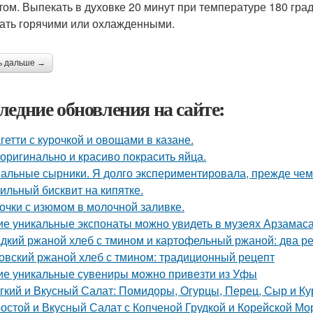
том. Выпекать в духовке 20 минут при температуре 180 гра
ать горячими или охлажденными.
ь дальше →
ледние обновления на сайте:
гетти с курочкой и овощами в казане.
 оригинально и красиво покрасить яйца.
альные сырники. Я долго экспериментировала, прежде чем
ильный бисквит на кипятке.
очки с изюмом в молочной заливке.
ие уникальные экспонаты можно увидеть в музеях Арзамас
дкий ржаной хлеб с тмином и картофельный ржаной: два р
овский ржаной хлеб с тмином: традиционный рецепт
ие уникальные сувениры можно привезти из Уфы
гкий и Вкусный Салат: Помидоры, Огурцы, Перец, Сыр и Ку
остой и Вкусный Салат с Копченой Грудкой и Корейской М