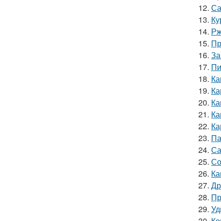
12.
Са
13.
Ку
14.
Рж
15.
Пр
16.
За
17.
Пи
18.
Ка
19.
Ка
20.
Ка
21.
Ка
22.
Ка
23.
Па
24.
Са
25.
Со
26.
Ка
27.
Др
28.
Пр
29.
Уд
30.
Ко