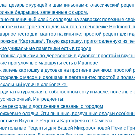
лат цезарь с курицей и шампиньонами: классический рецеп
риные бедрышки, запеченные с сыром.
ано-пшеничный хлеб с солодом на закваске: полезные свой
остое и быстрое тесто для мантов в хлебопечке Redmond:
варное тесто для мантов на кипятке: простой рецепт для и
рожное "Картошка". Такую картошку, приготовленную из печ
кие уникальные памятники есть в городе
ртошка дольками по-деревенски в духовке: простой и вкусн
кие прогулочные маршруты есть в Иванове
к запечь картошку в духовке на противне целиком: простой 
ртофель с мясом и овощами в пергаменте: простой и полез
схальный кулич в хлебопечке.
рдина натуральная в собственном соку и масле: полезные 
ус чесночный. Ингредиенты:
кие рекорды и достижения связаны с городом
ожжевые оладьи. Эти пышные, воздушные оладьи особенно
остые и Вкусные Рецепты Картофеля от Самвела
ивительные Рецепты для Вашей Микроволновой Печи с Гр
ролевское мясо. В жестяную банку рукав с куриным мясом 