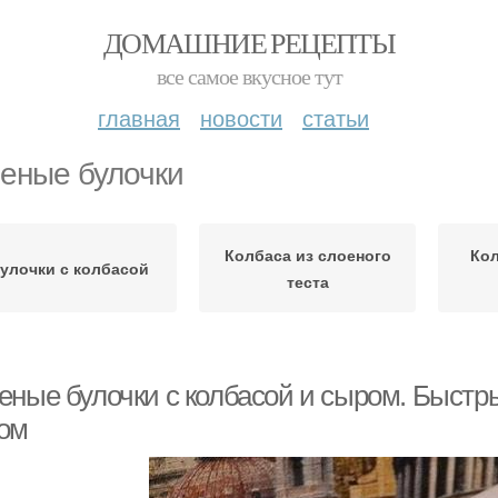
ДОМАШНИЕ РЕЦЕПТЫ
все самое вкусное тут
главная
новости
статьи
еные булочки
Колбаса из слоеного
Кол
улочки с колбасой
теста
еные булочки с колбасой и сыром. Быстры
ом