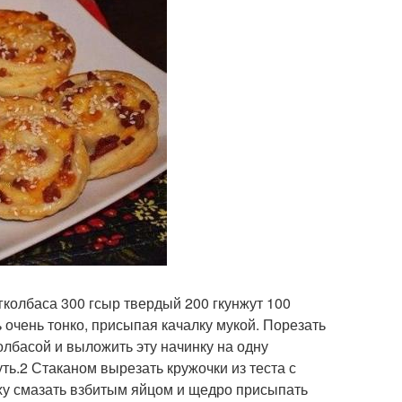
гколбаса 300 гсыр твердый 200 гкунжут 100
 очень тонко, присыпая качалку мукой. Порезать
олбасой и выложить эту начинку на одну
ть.2 Стаканом вырезать кружочки из теста с
ху смазать взбитым яйцом и щедро присыпать