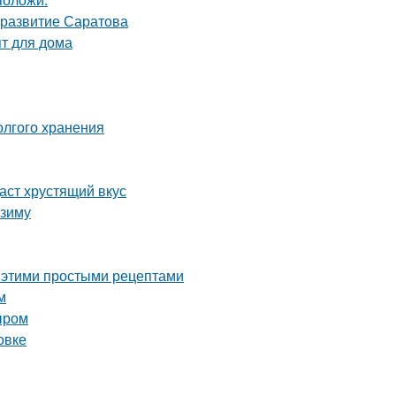
 развитие Саратова
пт для дома
олгого хранения
аст хрустящий вкус
 зиму
с этими простыми рецептами
м
ыром
овке