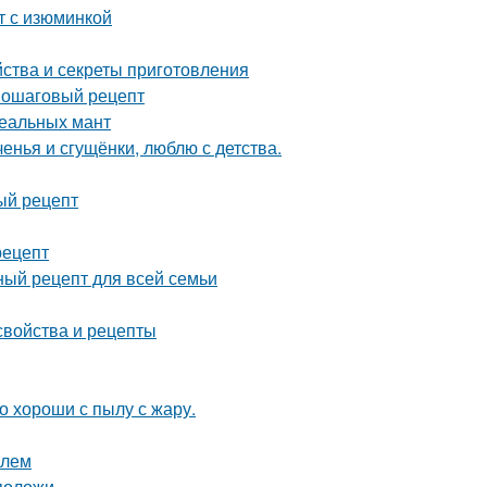
т с изюминкой
ства и секреты приготовления
 пошаговый рецепт
деальных мант
енья и сгущёнки, люблю с детства.
ый рецепт
рецепт
ный рецепт для всей семьи
свойства и рецепты
 хороши с пылу с жару.
илем
положи.