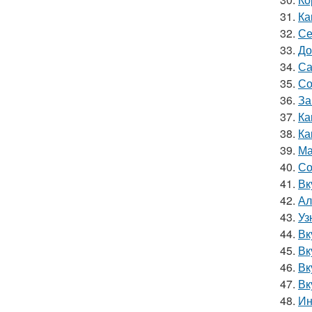
31.
Ка
32.
Се
33.
До
34.
Са
35.
Со
36.
За
37.
Ка
38.
Ка
39.
Ма
40.
Со
41.
Вк
42.
Ал
43.
Уз
44.
Вк
45.
Вк
46.
Вк
47.
Вк
48.
Ин