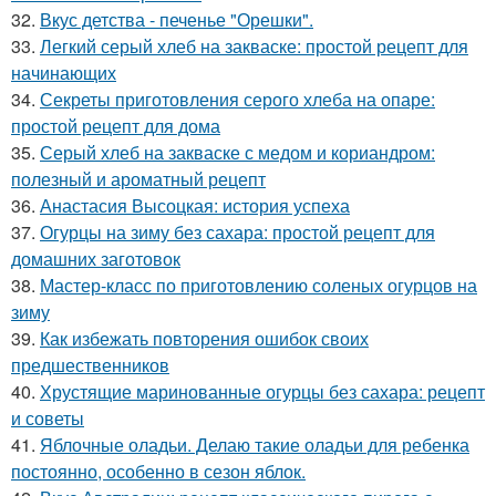
32.
Вкус детства - печенье "Орешки".
33.
Легкий серый хлеб на закваске: простой рецепт для
начинающих
34.
Секреты приготовления серого хлеба на опаре:
простой рецепт для дома
35.
Серый хлеб на закваске с медом и кориандром:
полезный и ароматный рецепт
36.
Анастасия Высоцкая: история успеха
37.
Огурцы на зиму без сахара: простой рецепт для
домашних заготовок
38.
Мастер-класс по приготовлению соленых огурцов на
зиму
39.
Как избежать повторения ошибок своих
предшественников
40.
Хрустящие маринованные огурцы без сахара: рецепт
и советы
41.
Яблочные оладьи. Делаю такие оладьи для ребенка
постоянно, особенно в сезон яблок.