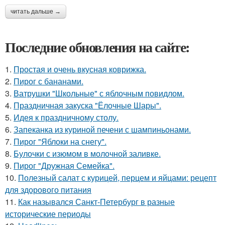
читать дальше →
Последние обновления на сайте:
1.
Простая и очень вкусная коврижка.
2.
Пирог с бананами.
3.
Ватрушки "Школьные" с яблочным повидлом.
4.
Праздничная закуска "Ёлочные Шары".
5.
Идея к праздничному столу.
6.
Запеканка из куриной печени с шампиньонами.
7.
Пирог "Яблоки на снегу".
8.
Булочки с изюмом в молочной заливке.
9.
Пирог "Дружная Семейка".
10.
Полезный салат с курицей, перцем и яйцами: рецепт
для здорового питания
11.
Как назывался Санкт-Петербург в разные
исторические периоды