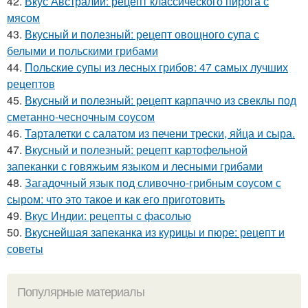
42.
Вкус Австралии: рецепт классического пирога с
мясом
43.
Вкусный и полезный: рецепт овощного супа с
белыми и польскими грибами
44.
Польские супы из лесных грибов: 47 самых лучших
рецептов
45.
Вкусный и полезный: рецепт карпаччо из свеклы под
сметанно-чесночным соусом
46.
Тарталетки с салатом из печени трески, яйца и сыра.
47.
Вкусный и полезный: рецепт картофельной
запеканки с говяжьим языком и лесными грибами
48.
Загадочный язык под сливочно-грибным соусом с
сыром: что это такое и как его приготовить
49.
Вкус Индии: рецепты с фасолью
50.
Вкуснейшая запеканка из курицы и пюре: рецепт и
советы
Популярные материалы