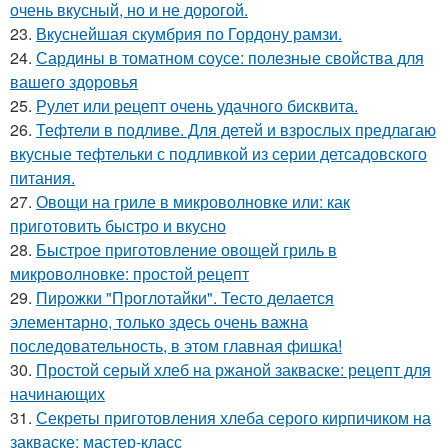
очень вкусный, но и не дорогой.
23.
Вкуснейшая скумбрия по Гордону рамзи.
24.
Сардины в томатном соусе: полезные свойства для
вашего здоровья
25.
Рулет или рецепт очень удачного бисквита.
26.
Тефтели в подливе. Для детей и взрослых предлагаю
вкусные тефтельки с подливкой из серии детсадовского
питания.
27.
Овощи на гриле в микроволновке или: как
приготовить быстро и вкусно
28.
Быстрое приготовление овощей гриль в
микроволновке: простой рецепт
29.
Пирожки "Проглотайки". Тесто делается
элементарно, только здесь очень важна
последовательность, в этом главная фишка!
30.
Простой серый хлеб на ржаной закваске: рецепт для
начинающих
31.
Секреты приготовления хлеба серого кирпичиком на
закваске: мастер-класс