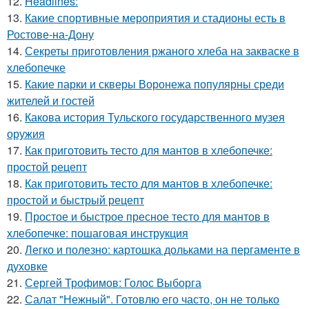
12.
Headlines:
13.
Какие спортивные мероприятия и стадионы есть в
Ростове-на-Дону
14.
Секреты приготовления ржаного хлеба на закваске в
хлебопечке
15.
Какие парки и скверы Воронежа популярны среди
жителей и гостей
16.
Какова история Тульского государственного музея
оружия
17.
Как приготовить тесто для мантов в хлебопечке:
простой рецепт
18.
Как приготовить тесто для мантов в хлебопечке:
простой и быстрый рецепт
19.
Простое и быстрое пресное тесто для мантов в
хлебопечке: пошаговая инструкция
20.
Легко и полезно: картошка дольками на пергаменте в
духовке
21.
Сергей Трофимов: Голос Выборга
22.
Салат "Нежный". Готовлю его часто, он не только