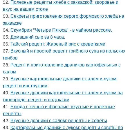
32.
Полезные рецепты хлеба с закваской: здоровье и
вкус на вашем столе
33.
Секреты приготовления серого формового хлеба на
закваске
34.
Скумбрия "Четыре Плюса" - в чайном рассоле.
35.
Домашний сыр за 3 часа.
36.
Тайский рецепт: Жареный рис с креветками
37.
Вкусный и простой рецепт грибного супа из польских
грибов
38.
Рецепт и приготовление драников картофельных с
салом
39.
Вкусные картофельные драники с салом и луком:
рецепт и инструкции
40.
Вкусные драники картофельные с салом и луком на
сковороде: рецепт и подсказки
41.
Блюда с кешью и фасолью: вкусные и полезные
рецепты
42.
Вкусные драники с салом: рецепты и советы
43.
Картофельные драники с луком: рецепт и советы по