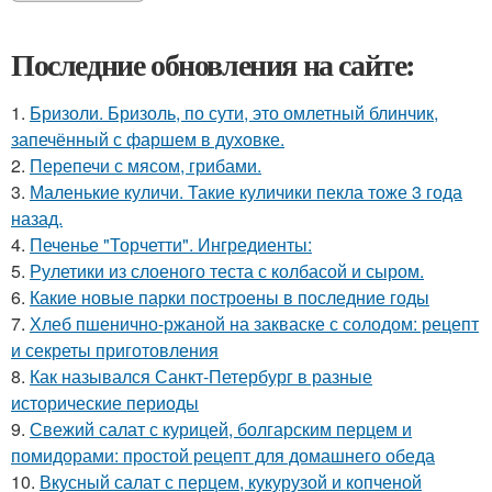
Последние обновления на сайте:
1.
Бризоли. Бризоль, по сути, это омлетный блинчик,
запечённый с фаршем в духовке.
2.
Перепечи с мясом, грибами.
3.
Маленькие куличи. Такие куличики пекла тоже 3 года
назад.
4.
Печенье "Торчетти". Ингредиенты:
5.
Рулетики из слоеного теста с колбасой и сыром.
6.
Какие новые парки построены в последние годы
7.
Хлеб пшенично-ржаной на закваске с солодом: рецепт
и секреты приготовления
8.
Как назывался Санкт-Петербург в разные
исторические периоды
9.
Свежий салат с курицей, болгарским перцем и
помидорами: простой рецепт для домашнего обеда
10.
Вкусный салат с перцем, кукурузой и копченой