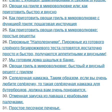
23.
Овощи на гриле в микроволновке или: как
приготовить быстро и вкусно
24.
Как приготовить овощи гриль в микроволновке с
функцией гриля: пошаговая инструкция
25.
Как приготовить овощи-гриль в микроволновке:
простые рецепты
26.
Пирожные "Наполеончики". Пирожные из готового
слоёного бездрожжевого теста готовятся достаточно
просто и быстро, получаются аппетитными и вкусными!
27.
Мы готовим дома шашлык в банке.
28.
Овощи гриль в микроволновке: быстрый и вкусный
рецепт с грилем
29.
Селедочная намазка. Таким образом, если вы очень
любите селёдочку, то такая селёдочная намазка для
бутербродов, должна вам очень понравится.
30.
Отменная закуска из лаваша с крабовыми
палочками.
31.
Простое песочное печенье.