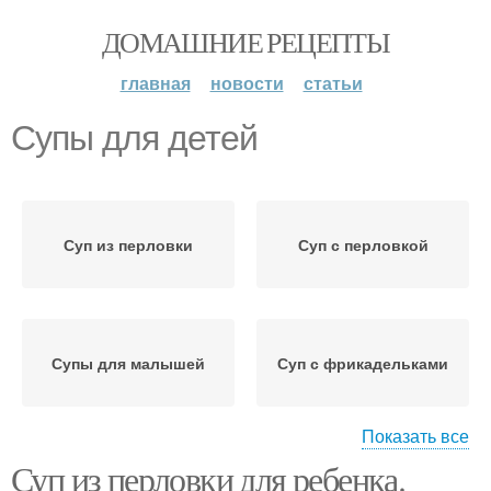
ДОМАШНИЕ РЕЦЕПТЫ
главная
новости
статьи
Супы для детей
Суп из перловки
Суп с перловкой
Супы для малышей
Суп с фрикадельками
Показать все
Суп из перловки для ребенка.
рыбный суп
Детские супы