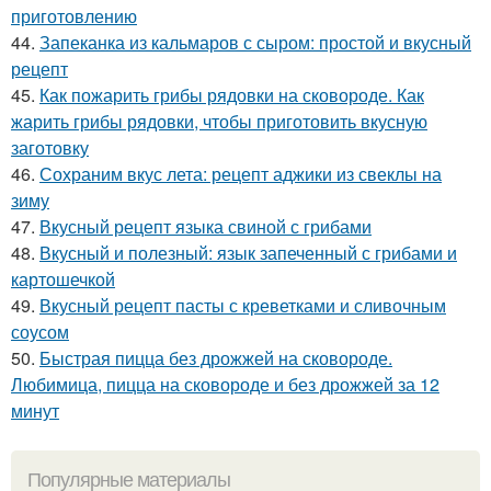
приготовлению
44.
Запеканка из кальмаров с сыром: простой и вкусный
рецепт
45.
Как пожарить грибы рядовки на сковороде. Как
жарить грибы рядовки, чтобы приготовить вкусную
заготовку
46.
Сохраним вкус лета: рецепт аджики из свеклы на
зиму
47.
Вкусный рецепт языка свиной с грибами
48.
Вкусный и полезный: язык запеченный с грибами и
картошечкой
49.
Вкусный рецепт пасты с креветками и сливочным
соусом
50.
Быстрая пицца без дрожжей на сковороде.
Любимица, пицца на сковороде и без дрожжей за 12
минут
Популярные материалы