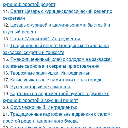
курицей: простой рецепт
11.
Салат Цезарь с курицей: классический рецепт с
секретами
12.
Цезарь с курицей и шампиньонами: быстрый и
вкусный рецепт
13.
Салат "Июньский". Ингредиенты.
14.
Традиционный рецепт Бородинского хлеба на
закваске: секреты и тонкости
15.
Ржано-пшеничный хлеб с солодом на закваске:
полезные свойства и секреты приготовления
16.
Творожные завитушки. Ингредиенты:
17.
Какие уникальные памятники есть в городе
18.
Рулет, который не ломается.
19.
Картошка на пергаментной бумаге в духовке с
курицей: простой и вкусный рецепт
20.
Соус чесночный. Ингредиенты:
21.
Традиционные картофельные драники с салом:
простой рецепт аппетитного блюда
22.
Салат с курицей, шампиньонами и свежим огурцом.