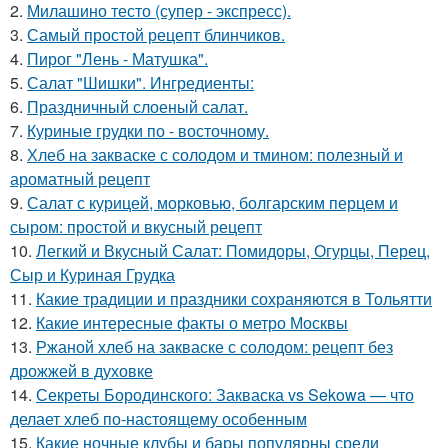
2.
Милашино тесто (супер - экспресс).
3.
Самый простой рецепт блинчиков.
4.
Пирог "Лень - Матушка".
5.
Салат "Шишки". Ингредиенты:
6.
Праздничный слоеный салат.
7.
Куриные грудки по - восточному.
8.
Хлеб на закваске с солодом и тмином: полезный и
ароматный рецепт
9.
Салат с курицей, морковью, болгарским перцем и
сыром: простой и вкусный рецепт
10.
Легкий и Вкусный Салат: Помидоры, Огурцы, Перец,
Сыр и Куриная Грудка
11.
Какие традиции и праздники сохраняются в Тольятти
12.
Какие интересные факты о метро Москвы
13.
Ржаной хлеб на закваске с солодом: рецепт без
дрожжей в духовке
14.
Секреты Бородинского: Закваска vs Sekowa — что
делает хлеб по-настоящему особенным
15.
Какие ночные клубы и бары популярны среди