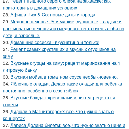
27.
Рецепт пышного серого хлеба на закваске: как
приготовить в домашних условиях
28.
Афиша Чиж & Co: новые даты и города
29.
Медовое печенье. Эти мягкие, душистые, сладкие и
рассыпчатые печеньки из медового теста очень любят и
дети, и взрослые.
30.
Домашние сосиски - вкуснятина и только!
31.
Рецепт самых хрустящих и вкусных огурчиков на
зиму
32.
Вкусные огурцы на зиму: рецепт маринования на 1
литровую банку
33.
Вкусная мойва в томатном соусе необыкновенно.
34.
Яблочные оладьи. Делаю такие оладьи для ребенка
постоянно, особенно в сезон яблок.
35.
Вкусные блюда с креветками и рисом: рецепты и
советы
36.
Дидюли в Магнитогорске: все, что нужно знать о
концертах
37.
Лариса Долина билеты: все, что нужно знать о цене и