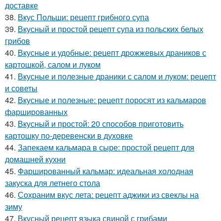
доставке
38.
Вкус Польши: рецепт грибного супа
39.
Вкусный и простой рецепт супа из польских белых
грибов
40.
Вкусные и удобные: рецепт дрожжевых драников с
картошкой, салом и луком
41.
Вкусные и полезные драники с салом и луком: рецепт
и советы
42.
Вкусные и полезные: рецепт поросят из кальмаров
фаршированных
43.
Вкусный и простой: 20 способов приготовить
картошку по-деревенски в духовке
44.
Запекаем кальмара в сыре: простой рецепт для
домашней кухни
45.
Фаршированный кальмар: идеальная холодная
закуска для летнего стола
46.
Сохраним вкус лета: рецепт аджики из свеклы на
зиму
47.
Вкусный рецепт языка свиной с грибами