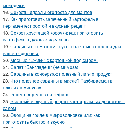
молодежи
16.
Секреты идеального теста для мантов
17.
Как приготовить запеченный картофель в
пергаменте: простой и вкусный рецепт
18.
Секрет хрустящей корочки: как приготовить
картофель в духовке идеально
19.
Сардины в томатном соусе: полезные свойства для
вашего здоровья
20.
Мясные "Ёжики" с картошкой под сыром.
21.
Салат "Бангладеш" (не мимоза).
22.
Сардины в консервах: полезный ли это продукт
23.
Что полезнее сардины в масле? Разбираемся в
плюсах и минусах
24.
Рецепт вергунов на кефире.
25.
Быстрый и вкусный рецепт картофельных драников с
салом
26.
Овощи на гриле в микроволновке или: как
приготовить быстро и вкусно