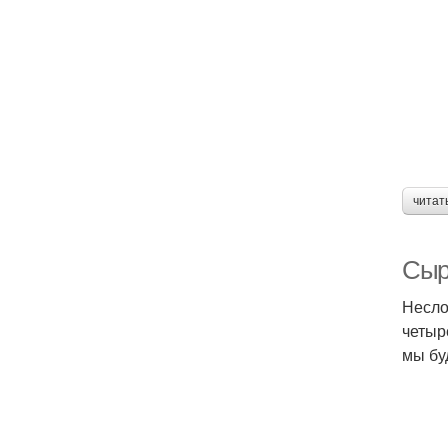
читат
Сыр
Несло
четыр
мы бу