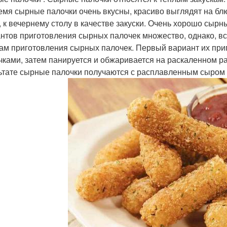
емя сырные палочки очень вкусны, красиво выглядят на блюде
, к вечернему столу в качестве закуски. Очень хорошо сырн
нтов приготовления сырных палочек множество, однако, в
ам приготовления сырных палочек. Первый вариант их при
чками, затем панируется и обжаривается на раскаленном р
ьтате сырные палочки получаются с расплавленным сыром 