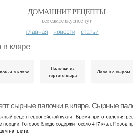
ДОМАШНИЕ РЕЦЕПТЫ
все самое вкусное тут
главная
новости
статьи
 в кляре
Палочки из
лочки в кляре
Лаваш с сыром
тертого сыра
епт сырные палочки в кляре. Сырные пало
жный рецепт европейской кухни . Время приготовления рец
е порции. Готовое блюдо содержит около 417 ккал. Повод при
дем на плите.