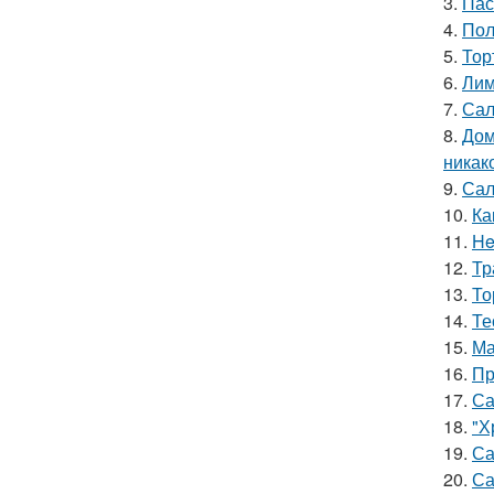
3.
Пас
4.
Пол
5.
Тор
6.
Лим
7.
Сал
8.
Дом
никак
9.
Сал
10.
Ка
11.
He
12.
Тр
13.
То
14.
Те
15.
Ма
16.
Пр
17.
Са
18.
"Х
19.
Са
20.
Са