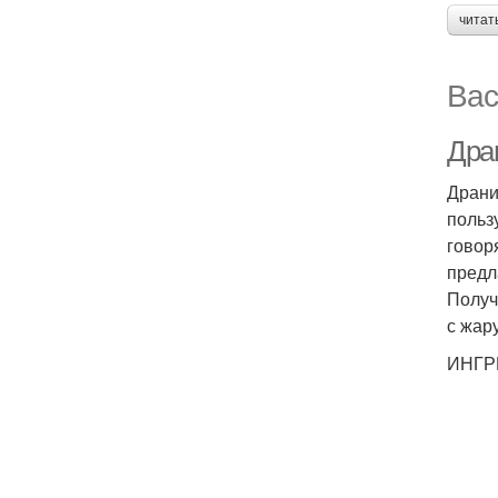
читат
Вас
Дран
Драни
польз
говор
предл
Получ
с жар
ИНГР