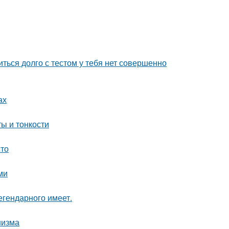
иться долго с тестом у тебя нет совершенно
ах
ы и тонкости
сто
ми
легендарного имеет.
низма