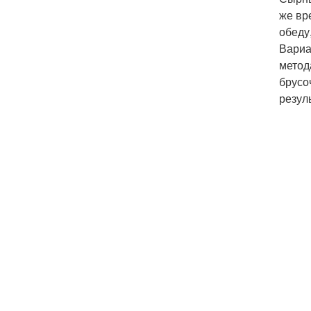
же вр
обеду
Вариа
метод
брусо
резул