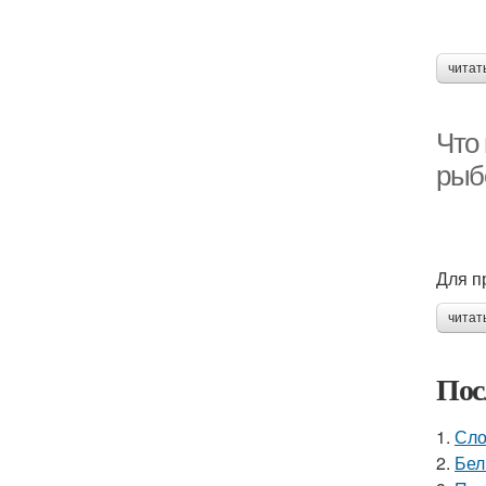
читат
Что 
рыб
Для п
читат
Пос
1.
Сло
2.
Бел