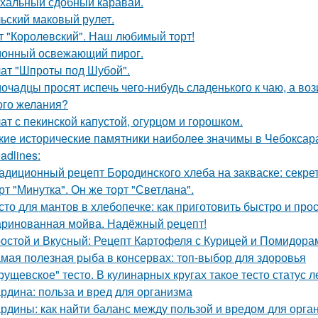
хальный сдобный каравай.
ьский маковый рулет.
т "Королeвcкий". Наш любимый торт!
онный освежающий пирог.
ат "Шпроты под Шубой".
очадцы просят испечь чего-нибудь сладенького к чаю, а воз
ого желания?
ат с пекинской капустой, огурцом и горошком.
кие исторические памятники наиболее значимы в Чебоксар
adlines:
адиционный рецепт Бородинского хлеба на закваске: секрет
рт "Минутка". Он же торт "Светлана".
сто для мантов в хлебопечке: как приготовить быстро и про
ринованная мойва. Надёжный рецепт!
остой и Вкусный: Рецепт Картофеля с Курицей и Помидора
мая полезная рыба в консервах: топ-выбор для здоровья
рущевское" тесто. В кулинарных кругах такое тесто статус 
рдина: польза и вред для организма
рдины: как найти баланс между пользой и вредом для орга