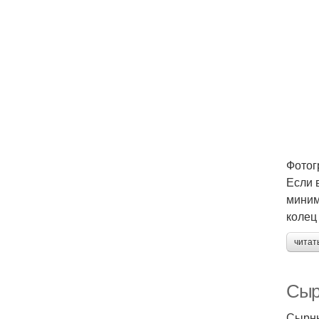
Фотог
Если 
миним
колец 
читат
Сыр
Сырны