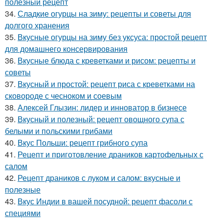
полезный рецепт
34.
Сладкие огурцы на зиму: рецепты и советы для
долгого хранения
35.
Вкусные огурцы на зиму без уксуса: простой рецепт
для домашнего консервирования
36.
Вкусные блюда с креветками и рисом: рецепты и
советы
37.
Вкусный и простой: рецепт риса с креветками на
сковороде с чесноком и соевым
38.
Алексей Глызин: лидер и инноватор в бизнесе
39.
Вкусный и полезный: рецепт овощного супа с
белыми и польскими грибами
40.
Вкус Польши: рецепт грибного супа
41.
Рецепт и приготовление драников картофельных с
салом
42.
Рецепт драников с луком и салом: вкусные и
полезные
43.
Вкус Индии в вашей посудной: рецепт фасоли с
специями