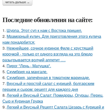
читать дальше →
Последние обновления на сайте:
1.
Шурпа. Этот суп к нам с Востока пришел.
2.
Мраморный кулич. Для приготовления этого кулича
нам понадобится:
3.
Нежнейшее, сочное куриное Филе с хрустящей
корочкой - только от одного взгляда на это блюдо
разыгрывается волчий аппетит ….
4.
Пирог "Лень - Матушка".
5.
Скумбрия на мангале.
6.
Скумбрия, запечённая в томатном маринаде.
7.
Вкусный и простой салат с курицей, болгарским
перцем и сыром: рецепт для каждого дня
8.
Легкий и Вкусный Салат: Помидоры, Огурцы, Перец,
Сыр и Куриная Грудка
9.
Легкий и Вкусный Рецепт Салата Цезарь с Курицей и