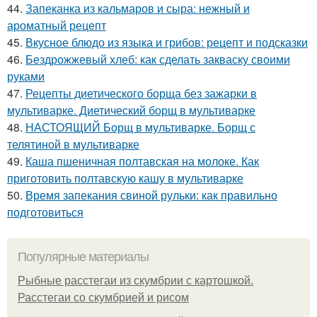
44.
Запеканка из кальмаров и сыра: нежный и
ароматный рецепт
45.
Вкусное блюдо из языка и грибов: рецепт и подсказки
46.
Бездрожжевый хлеб: как сделать закваску своими
руками
47.
Рецепты диетического борща без зажарки в
мультиварке. Диетический борщ в мультиварке
48.
НАСТОЯЩИЙ Борщ в мультиварке. Борщ с
телятиной в мультиварке
49.
Каша пшеничная полтавская на молоке. Как
приготовить полтавскую кашу в мультиварке
50.
Время запекания свиной рульки: как правильно
подготовиться
Популярные материалы
Рыбные расстегаи из скумбрии с картошкой.
Расстегаи со скумбрией и рисом