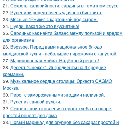
21.
Секреты калорийности: сардины в томатном соусе
22.
Рулет или рецепт очень удачного бисквита.
23.
Мясные "Ёжики" с картошкой под сыром.
24.
Нудли. Какая же это вкуснятина!
25.
Сардины: как найти баланс между пользой и вредом
для организма
26.
Вэрзэре. Перед вами национальное блюдо
молдавской кухни - небольшие пирожочки с капустой.
27.
Маринованная мойва. Надёжный рецепт!
28.
Десерт "Снежок". Ингредиенты на 3 средние
креманки.
29.
Музыкальное сердце столицы: Оркестр CAGMO
Москва
30.
Пирог с замороженными ягодами наливной.
31.
Рулет из свиной рульки.
32.
Секреты приготовления серого хлеба на опаре:
простой рецепт для дома
33.
Новый маринад для огурцов без сахара: простой и