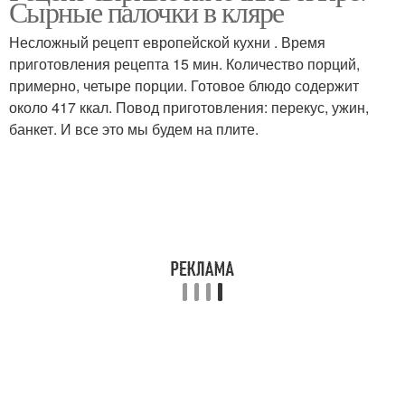
Сырные палочки в кляре
Несложный рецепт европейской кухни . Время
приготовления рецепта 15 мин. Количество порций,
примерно, четыре порции. Готовое блюдо содержит
Палочки с розмарином
Палочки на мангале
около 417 ккал. Повод приготовления: перекус, ужин,
банкет. И все это мы будем на плите.
Лаваш с сыром
Куриные палочки
Палочки с сыром
Сыр во фритюре
Ингредиенты для
Палочки на кефире
жареного сыра