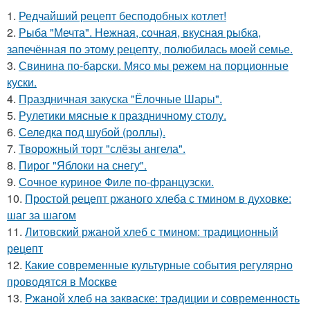
1.
Редчайший рецепт бесподобных котлет!
2.
Рыба "Мечта". Нежная, сочная, вкусная рыбка,
запечённая по этому рецепту, полюбилась моей семье.
3.
Свинина по-барски. Мясо мы режем на порционные
куски.
4.
Праздничная закуска "Ёлочные Шары".
5.
Рулетики мясные к праздничному столу.
6.
Селедка под шубой (роллы).
7.
Творожный торт "слёзы ангела".
8.
Пирог "Яблоки на снегу".
9.
Сочное куриное Филе по-французски.
10.
Простой рецепт ржаного хлеба с тмином в духовке:
шаг за шагом
11.
Литовский ржаной хлеб с тмином: традиционный
рецепт
12.
Какие современные культурные события регулярно
проводятся в Москве
13.
Ржаной хлеб на закваске: традиции и современность