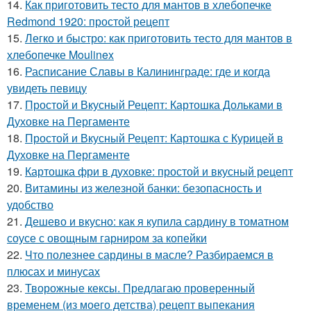
14.
Как приготовить тесто для мантов в хлебопечке
Redmond 1920: простой рецепт
15.
Легко и быстро: как приготовить тесто для мантов в
хлебопечке Moulinex
16.
Расписание Славы в Калининграде: где и когда
увидеть певицу
17.
Простой и Вкусный Рецепт: Картошка Дольками в
Духовке на Пергаменте
18.
Простой и Вкусный Рецепт: Картошка с Курицей в
Духовке на Пергаменте
19.
Картошка фри в духовке: простой и вкусный рецепт
20.
Витамины из железной банки: безопасность и
удобство
21.
Дешево и вкусно: как я купила сардину в томатном
соусе с овощным гарниром за копейки
22.
Что полезнее сардины в масле? Разбираемся в
плюсах и минусах
23.
Творожные кексы. Предлагаю проверенный
временем (из моего детства) рецепт выпекания