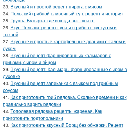
33.
Вкусный и простой рецепт пирога с мясом
34.
Польский грибной сливочный суп: рецепт и история
35.
Группа Бутырка: где и когда выступают
36.
Вкус Польши: рецепт супа из грибов с кускусом и
тыквой
37.
Вкусные и простые картофельные драники с салом и
луком
38.
Вкусный рецепт фаршированных кальмаров с
грибами, сыром и яйцом
39.
Вкусный рецепт: Кальмары фаршированные сыром в
духовке
40.
Вкусный рецепт запеканки с языком под грибным
соусом
41.
Как приготовить гриб рядовка. Сколько времени и как
правильно варить рядовки
42.
Тополевая рядовка рецепты жареная. Как
приготовить подтопольники
43.
Как приготовить вкусный Борщ без обжарки. Рецепт