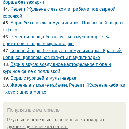
борща без зажарки
44.
Рецепт Жульена с языком и грибами под сырной
корочкой
45.
Борщ без свеклы в мультиварке. Пошаговый рецепт
с фото
46.
Рецепты борща без капусты в мультиварке. Как
приготовить борщ в мультиварке
47.
Красный борщ без капусты в мультиварке. Красный
борщ со щавелем без капусты в мультиварке
48.
Взрыв вкуса: воздушное картофельное пюре и
куриное филе с подливкой
49.
Борщ с курицей в мультиварке
50.
Жареные в манке кабачки. Рецепт: Жареные кабачки
- хрустящие в манке
Популярные материалы
Вкусные и полезные: запеченные кальмары в
духовке диетический рецепт