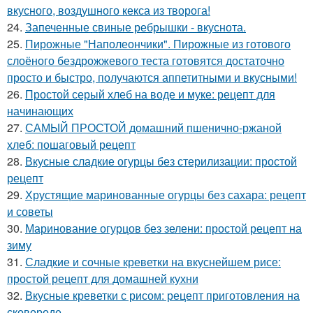
вкусного, воздушного кекса из творога!
24.
Запеченные свиные ребрышки - вкуснота.
25.
Пирожные "Наполеончики". Пирожные из готового
слоёного бездрожжевого теста готовятся достаточно
просто и быстро, получаются аппетитными и вкусными!
26.
Простой серый хлеб на воде и муке: рецепт для
начинающих
27.
САМЫЙ ПРОСТОЙ домашний пшенично-ржаной
хлеб: пошаговый рецепт
28.
Вкусные сладкие огурцы без стерилизации: простой
рецепт
29.
Хрустящие маринованные огурцы без сахара: рецепт
и советы
30.
Маринование огурцов без зелени: простой рецепт на
зиму
31.
Сладкие и сочные креветки на вкуснейшем рисе:
простой рецепт для домашней кухни
32.
Вкусные креветки с рисом: рецепт приготовления на
сковороде