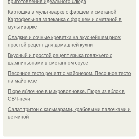
приготовления идеального блюда
Картошка в мультиварке с фаршем и сметаной.
Картофельная запеканка с фаршем и сметаной в
мультиварке
Сладкие и сочные креветки на вкуснейшем рисе:
простой рецепт для домашней кухни
Вкусный и простой рецепт языка говяжьего с
шампиньонами в сметанном соусе
Песочное тесто рецепт с майонезом. Песочное тесто
на майонезе
Пюре яблочное в микроволновке. Пюре из яблок в
СВЧ-печи
Салат тритон с кальмарами, крабовыми палочками и
ветчиной