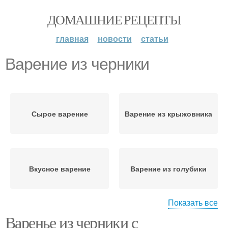
ДОМАШНИЕ РЕЦЕПТЫ
главная
новости
статьи
Варение из черники
Сырое варение
Варение из крыжовника
Вкусное варение
Варение из голубики
Показать все
Варенье из черники с
Варение из садовой
Варение из брусники