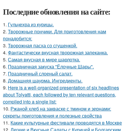
Последние обновления на сайте:
1.
Гульчехра из курицы.
2.
Творожные пончики. Для приготовления нам
понадобится:
3.
Творожная пасха со сгущенкой.
4.
Фантастически вкусная творожная запеканка.
5.
Самая вкусная в мире шарлотка.
6.
Праздничная закуска "Ёлочные Шары".
7.
Праздничный слоеный салат.
8.
Домашняя шаурма. Ингредиенты.
9.
Here is a well-organized presentation of six headlines
about Tolyatti, each followed by ten relevant questions,
compiled into a single list:
10.
Ржаной хлеб на закваске с тмином и зернами:
секреты приготовления и полезные свойства
11.
Какие культурные фестивали проводятся в Москве
12.
Легкие и Вкусные Салаты с Курицей и Болгарским