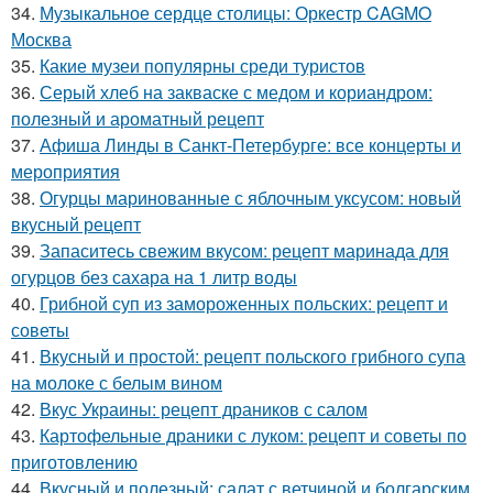
34.
Музыкальное сердце столицы: Оркестр CAGMO
Москва
35.
Какие музеи популярны среди туристов
36.
Серый хлеб на закваске с медом и кориандром:
полезный и ароматный рецепт
37.
Афиша Линды в Санкт-Петербурге: все концерты и
мероприятия
38.
Огурцы маринованные с яблочным уксусом: новый
вкусный рецепт
39.
Запаситесь свежим вкусом: рецепт маринада для
огурцов без сахара на 1 литр воды
40.
Грибной суп из замороженных польских: рецепт и
советы
41.
Вкусный и простой: рецепт польского грибного супа
на молоке с белым вином
42.
Вкус Украины: рецепт драников с салом
43.
Картофельные драники с луком: рецепт и советы по
приготовлению
44.
Вкусный и полезный: салат с ветчиной и болгарским