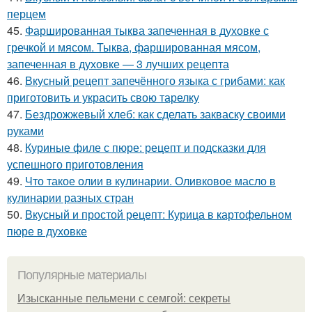
перцем
45.
Фаршированная тыква запеченная в духовке с
гречкой и мясом. Тыква, фаршированная мясом,
запеченная в духовке — 3 лучших рецепта
46.
Вкусный рецепт запечённого языка с грибами: как
приготовить и украсить свою тарелку
47.
Бездрожжевый хлеб: как сделать закваску своими
руками
48.
Куриные филе с пюре: рецепт и подсказки для
успешного приготовления
49.
Что такое олии в кулинарии. Оливковое масло в
кулинарии разных стран
50.
Вкусный и простой рецепт: Курица в картофельном
пюре в духовке
Популярные материалы
Изысканные пельмени с семгой: секреты