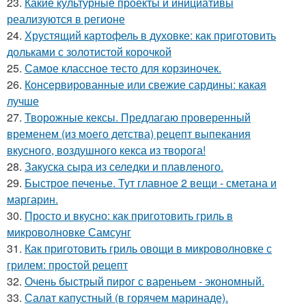
23.
Какие культурные проекты и инициативы
реализуются в регионе
24.
Хрустящий картофель в духовке: как приготовить
дольками с золотистой корочкой
25.
Самое классное тесто для корзиночек.
26.
Консервированные или свежие сардины: какая
лучше
27.
Творожные кексы. Предлагаю проверенный
временем (из моего детства) рецепт выпекания
вкусного, воздушного кекса из творога!
28.
Закуска сыра из селедки и плавленого.
29.
Быстрое печенье. Тут главное 2 вещи - сметана и
маргарин.
30.
Просто и вкусно: как приготовить гриль в
микроволновке Самсунг
31.
Как приготовить гриль овощи в микроволновке с
грилем: простой рецепт
32.
Очень быстрый пирог с вареньем - экономный.
33.
Салат капустный (в горячем маринаде).