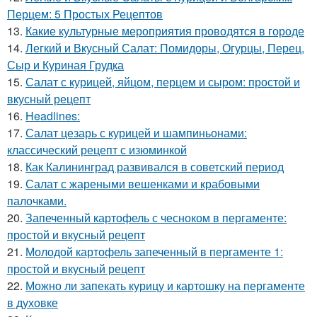
Перцем: 5 Простых Рецептов
13.
Какие культурные мероприятия проводятся в городе
14.
Легкий и Вкусный Салат: Помидоры, Огурцы, Перец,
Сыр и Куриная Грудка
15.
Салат с курицей, яйцом, перцем и сыром: простой и
вкусный рецепт
16.
Headlines:
17.
Салат цезарь с курицей и шампиньонами:
классический рецепт с изюминкой
18.
Как Калининград развивался в советский период
19.
Салат с жареными вешенками и крабовыми
палочками.
20.
Запеченный картофель с чесноком в пергаменте:
простой и вкусный рецепт
21.
Молодой картофель запеченный в пергаменте 1:
простой и вкусный рецепт
22.
Можно ли запекать курицу и картошку на пергаменте
в духовке