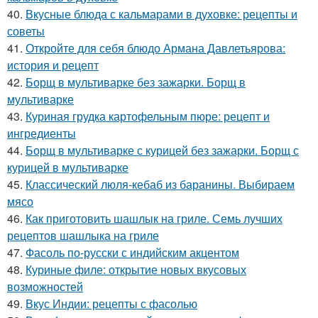
40.
Вкусные блюда с кальмарами в духовке: рецепты и
советы
41.
Откройте для себя блюдо Армана Давлетьярова:
история и рецепт
42.
Борщ в мультиварке без зажарки. Борщ в
мультиварке
43.
Куриная грудка картофельным пюре: рецепт и
ингредиенты
44.
Борщ в мультиварке с курицей без зажарки. Борщ с
курицей в мультиварке
45.
Классический люля-кебаб из баранины. Выбираем
мясо
46.
Как приготовить шашлык на гриле. Семь лучших
рецептов шашлыка на гриле
47.
Фасоль по-русски с индийским акцентом
48.
Куриные филе: открытие новых вкусовых
возможностей
49.
Вкус Индии: рецепты с фасолью