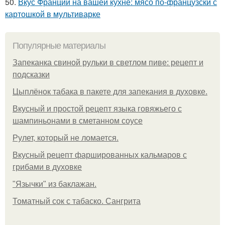
50.
Вкус Франции на вашей кухне: мясо по-французски с
картошкой в мультиварке
Популярные материалы
Запеканка свиной рульки в светлом пиве: рецепт и
подсказки
Цыплёнок табака в пакете для запекания в духовке.
Вкусный и простой рецепт языка говяжьего с
шампиньонами в сметанном соусе
Рулет, который не ломается.
Вкусный рецепт фаршированных кальмаров с
грибами в духовке
"Язычки" из баклажан.
Томатный сок с табаско. Сангрита