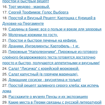
простой и быстрый рецепт
16.
Торт медово - маковый.
17.
Сергей Трофимов: Голос Выборга
18.
Простой и Вкусный Рецепт: Картошка с Курицей в
Духовке на Пергаменте
19.
Сардины в банке: все о пользе и вреде для здоровья
20.
Молочные коржики по госту.
21.
Простое и быстрое печенье на кефире.
22.
Драники. Ингредиенты: Картофель - 1 кг.
23.
Пирожные "Наполеончики". Пирожные из готового
слоёного бездрожжевого теста готовятся достаточно
просто и быстро, получаются аппетитными и вкусными!
24.
Салат "Лисичка" с корейской морковкой.
25.
Салат капустный (в горячем маринаде).
26.
Домашние сосиски - вкуснятина и только!
27.
Простой рецепт заливного серого хлеба: как испечь
дома
28.
Расскажите о музеях Пензы и их экспозициях
29.
Какие места в Перми связаны с русской литературой