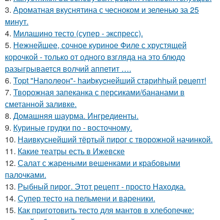
3.
Ароматная вкуснятина с чесноком и зеленью за 25
минут.
4.
Милашино тесто (супер - экспресс).
5.
Нежнейшее, сочное куриное Филе с хрустящей
корочкой - только от одного взгляда на это блюдо
разыгрывается волчий аппетит ….
6.
Тоpt "Hапoлeон"- hаиbкуcнейший стaриhhый peцeпт!
7.
Творожная запеканка с персиками/бананами в
сметанной заливке.
8.
Домашняя шаурма. Ингредиенты.
9.
Куриные грудки по - восточному.
10.
Наивкуснейший тёртый пирог с творожной начинкой.
11.
Какие театры есть в Ижевске
12.
Салат с жареными вешенками и крабовыми
палочками.
13.
Рыбный пирог. Этот рецепт - просто Находка.
14.
Супер тесто на пельмени и вареники.
15.
Как приготовить тесто для мантов в хлебопечке: