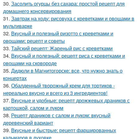
30.
Засолить огурцы без сахара: простой рецепт для
домашнего консервирования
31.
Завтрак на ходу: рисовуха с креветками и овощами в
мультиварке
32.
Вкусный и полезный ризотто с креветками и
овощами: рецепт и советы
33.
Тайский рецепт: Жареный рис с креветками
34.
Вкусный и полезный: рецепт риса с креветками и
овощами на сковороде
35.
Дидюли в Магнитогорске: все, что нужно знать о
концертах
36.
Обалденный творожный крем для тортиков -
нереально вкусно и всего из 3 ингредиентов!
37.
Вкусные и удобные: рецепт дрожжевых драников с
картошкой, салом и луком
38.
Рецепт драников с салом и луком: вкусный
деревенский вариант
39.
Вкусные и быстрые: рецепт фаршированных
кальмаров в духовке